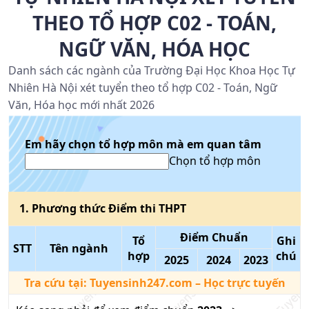
THEO TỔ HỢP C02 - TOÁN,
NGỮ VĂN, HÓA HỌC
Danh sách các ngành của Trường Đại Học Khoa Học Tự
Nhiên Hà Nội xét tuyển theo tổ hợp C02 - Toán, Ngữ
Văn, Hóa học mới nhất 2026
Em hãy chọn tổ hợp môn mà em quan tâm
Chọn tổ hợp môn
1
. Phương thức
Điểm thi THPT
Điểm Chuẩn
Tổ
Ghi
STT
Tên ngành
hợp
chú
2025
2024
2023
Tra cứu tại:
Tuyensinh247.com
– Học trực tuyến