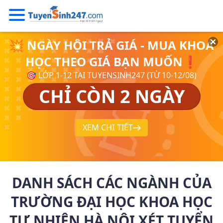
💥 NGÀY HỘI TRẢ GIÁ - MUA KHOÁ
HỌC THEO GIÁ BẠN MUỐN❗
🎯 LỚP 1-12 TẠI TUYENSINH247 (TỪ 10-12/08)
CHỈ CÒN 2 NGÀY
XEM CHI TIẾT
DANH SÁCH CÁC NGÀNH CỦA
TRƯỜNG ĐẠI HỌC KHOA HỌC
TỰ NHIÊN HÀ NỘI XÉT TUYỂN