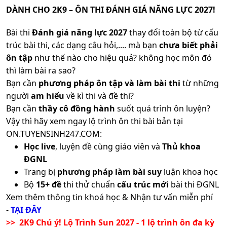
DÀNH CHO 2K9 – ÔN THI ĐÁNH GIÁ NĂNG LỰC 2027!
Bài thi
Đánh giá năng lực 2027
thay đổi toàn bộ từ cấu
trúc bài thi, các dạng câu hỏi,.... mà bạn
chưa biết phải
ôn tập
như thế nào cho hiệu quả? không học môn đó
thì làm bài ra sao?
Bạn cần
phương pháp ôn tập và làm bài thi
từ những
người
am hiểu
về kì thi và đề thi?
Bạn cần
thầy cô đồng hành
suốt quá trình ôn luyện?
Vậy thì hãy xem ngay lộ trình ôn thi bài bản tại
ON.TUYENSINH247.COM:
Học live
, luyện đề cùng giáo viên và
Thủ khoa
ĐGNL
Trang bị
phương pháp làm bài suy
luận khoa học
Bộ
15+ đề
thi thử chuẩn
cấu trúc mới
bài thi ĐGNL
Xem thêm thông tin khoá học & Nhận tư vấn miễn phí
-
TẠI ĐÂY
>> 2K9 Chú ý! Lộ Trình Sun 2027 - 1 lộ trình ôn đa kỳ