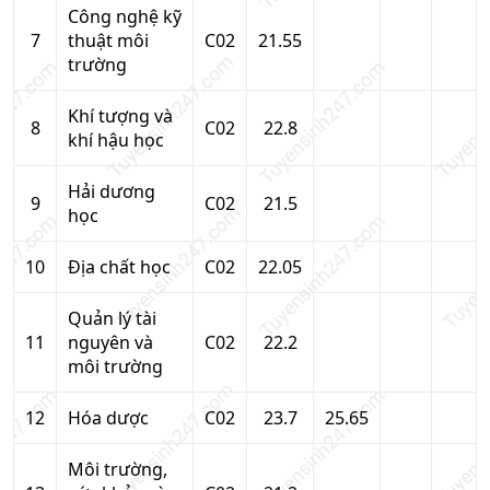
Công nghệ kỹ
7
thuật môi
C02
21.55
trường
Khí tượng và
8
C02
22.8
khí hậu học
Hải dương
9
C02
21.5
học
10
Địa chất học
C02
22.05
Quản lý tài
11
nguyên và
C02
22.2
môi trường
12
Hóa dược
C02
23.7
25.65
Môi trường,