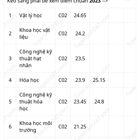
Kéo sang phải để xem điểm chuẩn
2023
-->
1
Vật lý học
C02
24.65
Khoa học vật
2
C02
24.2
liệu
Công nghệ kỹ
3
thuật hạt
C02
23.5
nhân
4
Hóa học
C02
23.9
25.15
Công nghệ kỹ
5
thuật hóa
C02
23.45
24.8
học
Khoa học môi
6
C02
21.25
trường