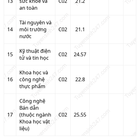
13
sức khỏe và
C02
21.2
an toàn
Tài nguyên và
14
môi trường
C02
21.1
nước
Kỹ thuật điện
15
C02
24.57
tử và tin học
Khoa học và
16
công nghệ
C02
22.8
thực phẩm
Công nghệ
Bán dẫn
17
(thuộc ngành
C02
25.55
Khoa học vật
liệu)