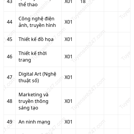
43
X01
18
thể thao
Công nghệ điện
44
X01
ảnh, truyền hình
45
Thiết kế đồ họa
X01
Thiết kế thời
46
X01
trang
Digital Art (Nghệ
47
X01
thuật số)
Marketing và
48
truyền thông
X01
sáng tạo
49
An ninh mạng
X01