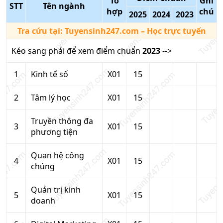
Tổ
Ghi
STT
Tên ngành
hợp
chú
2025
2024
2023
Tra cứu tại:
Tuyensinh247.com
– Học trực tuyến
Kéo sang phải để xem điểm chuẩn
2023
-->
1
Kinh tế số
X01
15
2
Tâm lý học
X01
15
Truyền thông đa
3
X01
15
phương tiện
Quan hệ công
4
X01
15
chúng
Quản trị kinh
5
X01
15
doanh