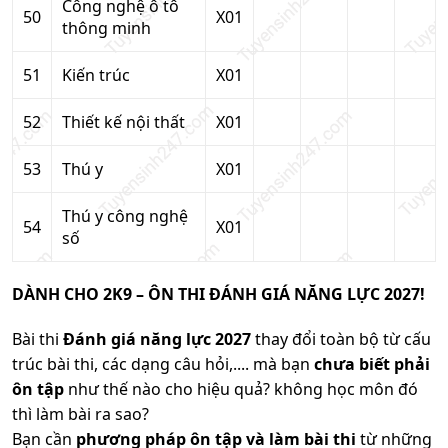
Công nghệ ô tô
50
X01
thông minh
51
Kiến trúc
X01
52
Thiết kế nội thất
X01
53
Thú y
X01
Thú y công nghệ
54
X01
số
DÀNH CHO 2K9 – ÔN THI ĐÁNH GIÁ NĂNG LỰC 2027!
Bài thi
Đánh giá năng lực 2027
thay đổi toàn bộ từ cấu
trúc bài thi, các dạng câu hỏi,.... mà bạn
chưa biết phải
ôn tập
như thế nào cho hiệu quả? không học môn đó
thì làm bài ra sao?
Bạn cần
phương pháp ôn tập và làm bài thi
từ những