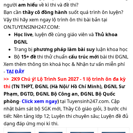
người
am hiểu
về kì thi và đề thi?
Bạn cần
thầy cô đồng hành
suốt quá trình ôn luyện?
Vậy thì hãy xem ngay lộ trình ôn thi bài bản tại
ON.TUYENSINH247.COM:
Học live
, luyện đề cùng giáo viên và
Thủ khoa
ĐGNL
Trang bị
phương pháp làm bài suy
luận khoa học
Bộ
15+ đề
thi thử chuẩn
cấu trúc mới
bài thi ĐGNL
Xem thêm thông tin khoá học & Nhận tư vấn miễn phí
-
TẠI ĐÂY
>> 2K9 Chú ý! Lộ Trình Sun 2027 - 1 lộ trình ôn đa kỳ
thi
(TN THPT, ĐGNL (Hà Nội/ Hồ Chí Minh), ĐGNL Sư
Phạm, ĐGTD, ĐGNL Bộ Công an, ĐGNL Bộ Quốc
phòng
-
Click xem ngay
)
tại Tuyensinh247.com.
Cập
nhật bám sát bộ SGK mới, Thầy Cô giáo giỏi, 3 bước chi
tiết: Nền tảng lớp 12; Luyện thi chuyên sâu; Luyện đề đủ
dạng đáp ứng mọi kì thi.