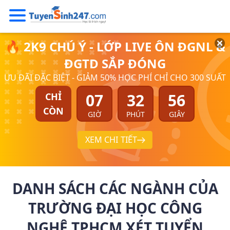
🔥 2K9 CHÚ Ý - LỚP LIVE ÔN ĐGNL &
ĐGTD SẮP ĐÓNG
ƯU ĐÃI ĐẶC BIỆT - GIẢM 50% HỌC PHÍ CHỈ CHO 300 SUẤT
07
32
55
CHỈ
CÒN
GIỜ
PHÚT
GIÂY
XEM CHI TIẾT
DANH SÁCH CÁC NGÀNH CỦA
TRƯỜNG ĐẠI HỌC CÔNG
NGHỆ TPHCM XÉT TUYỂN