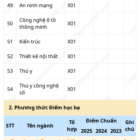
49
An ninh mạng
X01
Công nghệ ô tô
50
X01
thông minh
51
Kiến trúc
X01
52
Thiết kế nội thất
X01
53
Thú y
X01
Thú y công nghệ
54
X01
số
2
. Phương thức
Điểm học bạ
Điểm Chuẩn
Tổ
Ghi
STT
Tên ngành
hợp
chú
2025
2024
2023