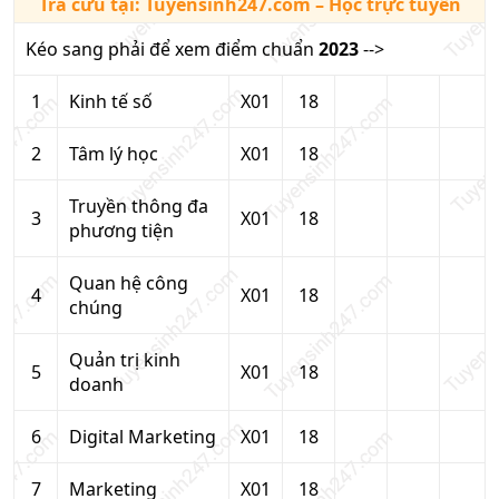
Tra cứu tại:
Tuyensinh247.com
– Học trực tuyến
Kéo sang phải để xem điểm chuẩn
2023
-->
1
Kinh tế số
X01
18
2
Tâm lý học
X01
18
Truyền thông đa
3
X01
18
phương tiện
Quan hệ công
4
X01
18
chúng
Quản trị kinh
5
X01
18
doanh
6
Digital Marketing
X01
18
7
Marketing
X01
18