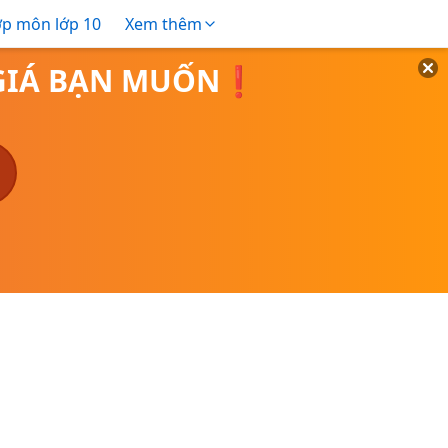
ợp môn lớp 10
Xem thêm
O GIÁ BẠN MUỐN❗