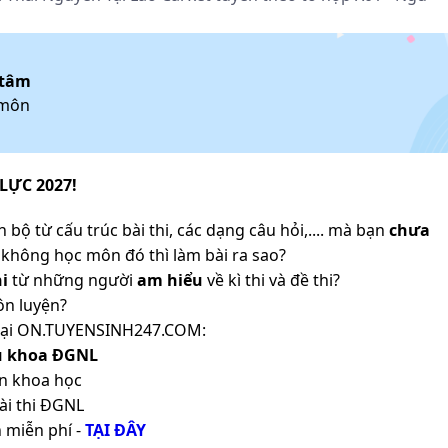
 tâm
 môn
LỰC 2027!
 bộ từ cấu trúc bài thi, các dạng câu hỏi,.... mà bạn
chưa
không học môn đó thì làm bài ra sao?
i
từ những người
am hiểu
về kì thi và đề thi?
ôn luyện?
ản tại ON.TUYENSINH247.COM:
ủ khoa ĐGNL
n khoa học
ài thi ĐGNL
 miễn phí -
TẠI ĐÂY