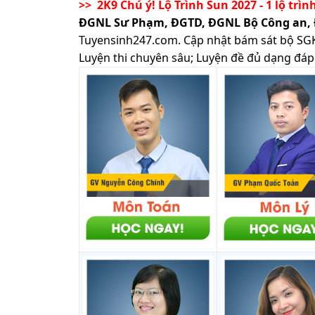
>> 2K9 Chú ý! Lộ Trình Sun 2027 - 1 lộ trìn
ĐGNL Sư Phạm, ĐGTD, ĐGNL Bộ Công an,
Tuyensinh247.com.
Cập nhật bám sát bộ SGK m
Luyện thi chuyên sâu; Luyện đề đủ dạng đáp 