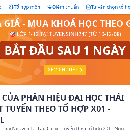
c
Tổ hợp môn
Điểm chuẩn
Tư vấn chọn tổ h
Ả GIÁ - MUA KHOÁ HỌC THE
🎯 LỚP 1-12 TẠI TUYENSINH247 (TỪ 10-12/08)
BẮT ĐẦU SAU 1 NGÀY
XEM CHI TIẾT
CỦA PHÂN HIỆU ĐẠI HỌC THÁI
T TUYỂN THEO TỔ HỢP X01 -
L
Thái Nguyên Tại Lào Cai xét tuyển theo tổ hợp X01 - Ngữ