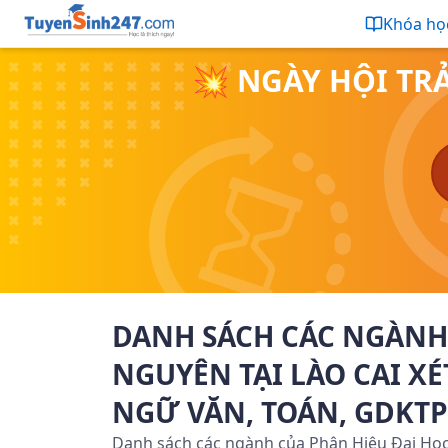
Khóa họ
💥 NGÀY HỘI TR
DANH SÁCH CÁC NGÀNH 
NGUYÊN TẠI LÀO CAI XÉ
NGỮ VĂN, TOÁN, GDKTP
Danh sách các ngành của Phân Hiệu Đại Học 