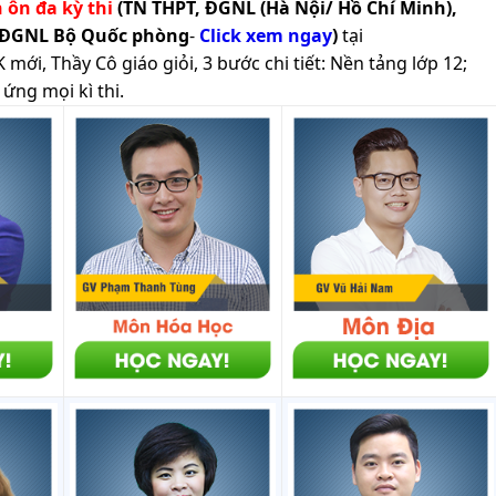
h ôn đa kỳ thi
(TN THPT, ĐGNL (Hà Nội/ Hồ Chí Minh),
 ĐGNL Bộ Quốc phòng
-
Click xem ngay
)
tại
ới, Thầy Cô giáo giỏi, 3 bước chi tiết: Nền tảng lớp 12;
ứng mọi kì thi.