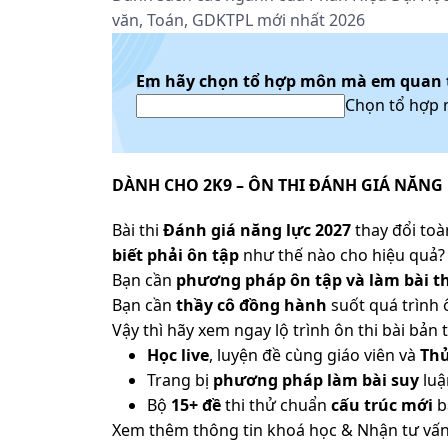
văn, Toán, GDKTPL mới nhất 2026
Em hãy chọn tổ hợp môn mà em quan
Chọn tổ hợp
DÀNH CHO 2K9 – ÔN THI ĐÁNH GIÁ NĂNG 
Bài thi
Đánh giá năng lực 2027
thay đổi toàn
biết phải ôn tập
như thế nào cho hiệu quả? 
Bạn cần
phương pháp ôn tập và làm bài th
Bạn cần
thầy cô đồng hành
suốt quá trình 
Vậy thì hãy xem ngay lộ trình ôn thi bài b
Học live
, luyện đề cùng giáo viên và
Th
Trang bị
phương pháp làm bài suy
luậ
Bộ
15+ đề
thi thử chuẩn
cấu trúc mới
b
Xem thêm thông tin khoá học & Nhận tư vấn