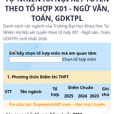
THEO TỔ HỢP X01 - NGỮ VĂN,
TOÁN, GDKTPL
Danh sách các ngành của Trường Đại Học Khoa Học Tự
Nhiên Hà Nội xét tuyển theo tổ hợp X01 - Ngữ văn, Toán,
GDKTPL mới nhất 2026
Em hãy chọn tổ hợp môn mà em quan tâm
Chọn tổ hợp môn
1
. Phương thức
Điểm thi THPT
Điểm Chuẩn
Tổ
Ghi
STT
Tên ngành
hợp
chú
2025
2024
2023
Tra cứu tại:
Tuyensinh247.com
– Học trực tuyến