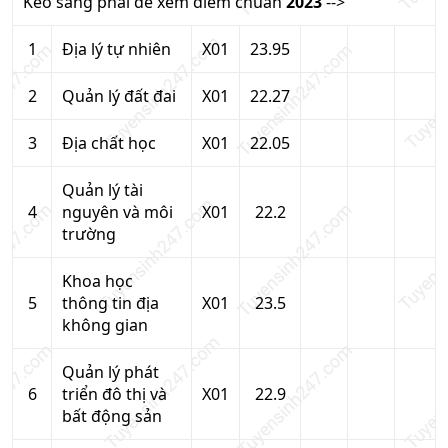
Kéo sang phải để xem điểm chuẩn
2023
-->
1
Địa lý tự nhiên
X01
23.95
2
Quản lý đất đai
X01
22.27
3
Địa chất học
X01
22.05
Quản lý tài
4
nguyên và môi
X01
22.2
trường
Khoa học
5
thông tin địa
X01
23.5
không gian
Quản lý phát
6
triển đô thị và
X01
22.9
bất động sản