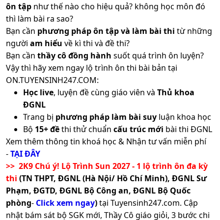
ôn tập
như thế nào cho hiệu quả? không học môn đó
thì làm bài ra sao?
Bạn cần
phương pháp ôn tập và làm bài thi
từ những
người
am hiểu
về kì thi và đề thi?
Bạn cần
thầy cô đồng hành
suốt quá trình ôn luyện?
Vậy thì hãy xem ngay lộ trình ôn thi bài bản tại
ON.TUYENSINH247.COM:
Học live
, luyện đề cùng giáo viên và
Thủ khoa
ĐGNL
Trang bị
phương pháp làm bài suy
luận khoa học
Bộ
15+ đề
thi thử chuẩn
cấu trúc mới
bài thi ĐGNL
Xem thêm thông tin khoá học & Nhận tư vấn miễn phí
-
TẠI ĐÂY
>> 2K9 Chú ý! Lộ Trình Sun 2027 - 1 lộ trình ôn đa kỳ
thi
(TN THPT, ĐGNL (Hà Nội/ Hồ Chí Minh), ĐGNL Sư
Phạm, ĐGTD, ĐGNL Bộ Công an, ĐGNL Bộ Quốc
phòng
-
Click xem ngay
)
tại Tuyensinh247.com.
Cập
nhật bám sát bộ SGK mới, Thầy Cô giáo giỏi, 3 bước chi