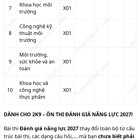
Khoa học môi
7
X01
trường
Công nghệ kỹ
8
thuật môi
X01
trường
Môi trường,
9
sức khỏe và an
X01
toàn
Khoa học và
10
công nghệ
X01
thực phẩm
DÀNH CHO 2K9 – ÔN THI ĐÁNH GIÁ NĂNG LỰC 2027!
Bài thi
Đánh giá năng lực 2027
thay đổi toàn bộ từ cấu
trúc bài thi, các dạng câu hỏi,.... mà bạn
chưa biết phải