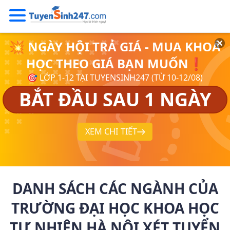
💥 NGÀY HỘI TRẢ GIÁ - MUA KHOÁ
HỌC THEO GIÁ BẠN MUỐN❗
🎯 LỚP 1-12 TẠI TUYENSINH247 (TỪ 10-12/08)
BẮT ĐẦU SAU 1 NGÀY
XEM CHI TIẾT
DANH SÁCH CÁC NGÀNH CỦA
TRƯỜNG ĐẠI HỌC KHOA HỌC
TỰ NHIÊN HÀ NỘI XÉT TUYỂN