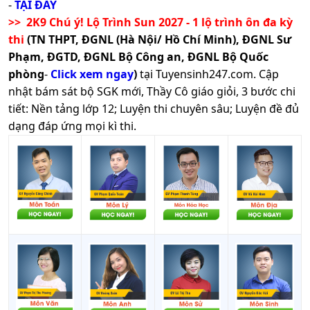
-
TẠI ĐÂY
>> 2K9 Chú ý! Lộ Trình Sun 2027 - 1 lộ trình ôn đa kỳ
thi
(TN THPT, ĐGNL (Hà Nội/ Hồ Chí Minh), ĐGNL Sư
Phạm, ĐGTD, ĐGNL Bộ Công an, ĐGNL Bộ Quốc
phòng
-
Click xem ngay
)
tại Tuyensinh247.com.
Cập
nhật bám sát bộ SGK mới, Thầy Cô giáo giỏi, 3 bước chi
tiết: Nền tảng lớp 12; Luyện thi chuyên sâu; Luyện đề đủ
dạng đáp ứng mọi kì thi.