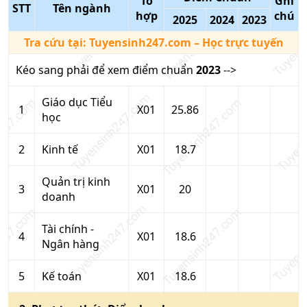
Tổ
Ghi
STT
Tên ngành
hợp
chú
2025
2024
2023
Tra cứu tại:
Tuyensinh247.com
– Học trực tuyến
Kéo sang phải để xem điểm chuẩn
2023
-->
Giáo dục Tiểu
1
X01
25.86
học
2
Kinh tế
X01
18.7
Quản trị kinh
3
X01
20
doanh
Tài chính -
4
X01
18.6
Ngân hàng
5
Kế toán
X01
18.6