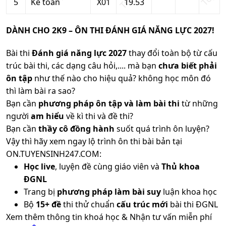
5
Kế toán
X01
19.53
DÀNH CHO 2K9 – ÔN THI ĐÁNH GIÁ NĂNG LỰC 2027!
Bài thi
Đánh giá năng lực 2027
thay đổi toàn bộ từ cấu
trúc bài thi, các dạng câu hỏi,.... mà bạn
chưa biết phải
ôn tập
như thế nào cho hiệu quả? không học môn đó
thì làm bài ra sao?
Bạn cần
phương pháp ôn tập và làm bài thi
từ những
người
am hiểu
về kì thi và đề thi?
Bạn cần
thầy cô đồng hành
suốt quá trình ôn luyện?
Vậy thì hãy xem ngay lộ trình ôn thi bài bản tại
ON.TUYENSINH247.COM:
Học live
, luyện đề cùng giáo viên và
Thủ khoa
ĐGNL
Trang bị
phương pháp làm bài suy
luận khoa học
Bộ
15+ đề
thi thử chuẩn
cấu trúc mới
bài thi ĐGNL
Xem thêm thông tin khoá học & Nhận tư vấn miễn phí