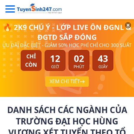
🔥 2K9 CHÚ Ý - LỚP LIVE ÔN ĐGNL &
ĐGTD SẮP ĐÓNG
ƯU ĐÃI ĐẶC BIỆT - GIẢM 50% HỌC PHÍ CHỈ CHO 300 SUẤT
12
02
43
CHỈ
CÒN
GIỜ
PHÚT
GIÂY
XEM CHI TIẾT
DANH SÁCH CÁC NGÀNH CỦA
TRƯỜNG ĐẠI HỌC HÙNG
VƯƠNG XÉT TUYỂN THEO TỔ