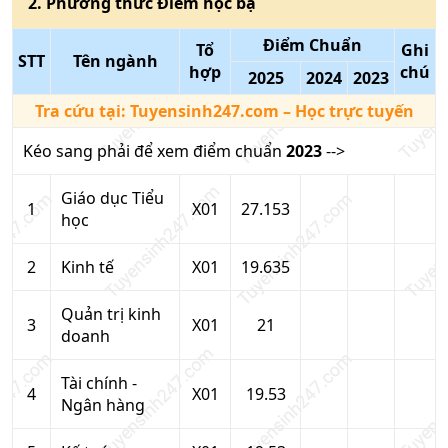
2
. Phương thức
Điểm học bạ
Điểm Chuẩn
Tổ
Ghi
STT
Tên ngành
hợp
chú
2025
2024
2023
Tra cứu tại:
Tuyensinh247.com
– Học trực tuyến
Kéo sang phải để xem điểm chuẩn
2023
-->
Giáo dục Tiểu
1
X01
27.153
học
2
Kinh tế
X01
19.635
Quản trị kinh
3
X01
21
doanh
Tài chính -
4
X01
19.53
Ngân hàng