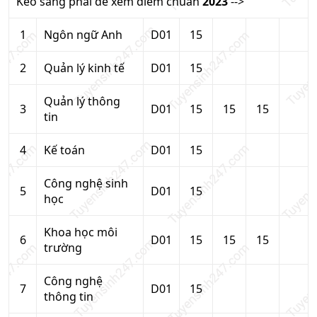
Kéo sang phải để xem điểm chuẩn
2023
-->
1
Ngôn ngữ Anh
D01
15
2
Quản lý kinh tế
D01
15
Quản lý thông
3
D01
15
15
15
tin
4
Kế toán
D01
15
Công nghệ sinh
5
D01
15
học
Khoa học môi
6
D01
15
15
15
trường
Công nghệ
7
D01
15
thông tin