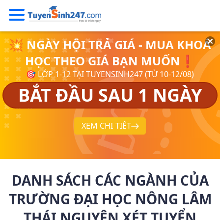
💥 NGÀY HỘI TRẢ GIÁ - MUA KHOÁ
HỌC THEO GIÁ BẠN MUỐN❗
🎯 LỚP 1-12 TẠI TUYENSINH247 (TỪ 10-12/08)
BẮT ĐẦU SAU 1 NGÀY
XEM CHI TIẾT
DANH SÁCH CÁC NGÀNH CỦA
TRƯỜNG ĐẠI HỌC NÔNG LÂM
THÁI NGUYÊN XÉT TUYỂN