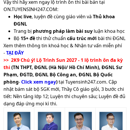
Vậy thì hãy xem ngay lộ trình ôn thi bài bản tại
ON.TUYENSINH247.COM:
Học live
, luyện đề cùng giáo viên và
Thủ khoa
ĐGNL
Trang bị
phương pháp làm bài suy
luận khoa học
Bộ
15+ đề
thi thử chuẩn
cấu trúc mới
bài thi ĐGNL
Xem thêm thông tin khoá học & Nhận tư vấn miễn phí
-
TẠI ĐÂY
>> 2K9 Chú ý! Lộ Trình Sun 2027 - 1 lộ trình ôn đa kỳ
thi
(TN THPT, ĐGNL (Hà Nội/ Hồ Chí Minh), ĐGNL Sư
Phạm, ĐGTD, ĐGNL Bộ Công an, ĐGNL Bộ Quốc
phòng
-
Click xem ngay
)
tại Tuyensinh247.com.
Cập
nhật bám sát bộ SGK mới, Thầy Cô giáo giỏi, 3 bước chi
tiết: Nền tảng lớp 12; Luyện thi chuyên sâu; Luyện đề đủ
dạng đáp ứng mọi kì thi.