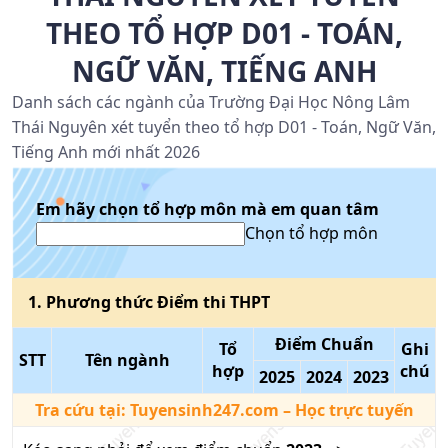
THEO TỔ HỢP D01 - TOÁN,
NGỮ VĂN, TIẾNG ANH
Danh sách các ngành của Trường Đại Học Nông Lâm
Thái Nguyên xét tuyển theo tổ hợp D01 - Toán, Ngữ Văn,
Tiếng Anh mới nhất 2026
Em hãy chọn tổ hợp môn mà em quan tâm
Chọn tổ hợp môn
1
. Phương thức
Điểm thi THPT
Điểm Chuẩn
Tổ
Ghi
STT
Tên ngành
hợp
chú
2025
2024
2023
Tra cứu tại:
Tuyensinh247.com
– Học trực tuyến