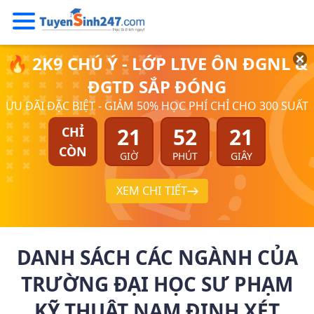
🔥 2K9 CHÚ Ý - LỚP LIVE ÔN ĐGNL &
ĐGTD SẮP ĐÓNG
ƯU ĐÃI ĐẶC BIỆT - GIẢM 50% HỌC PHÍ CHỈ CHO 300 SUẤT
21
52
20
CHỈ
CÒN
GIỜ
PHÚT
GIÂY
XEM CHI TIẾT
DANH SÁCH CÁC NGÀNH CỦA
TRƯỜNG ĐẠI HỌC SƯ PHẠM
KỸ THUẬT NAM ĐỊNH XÉT