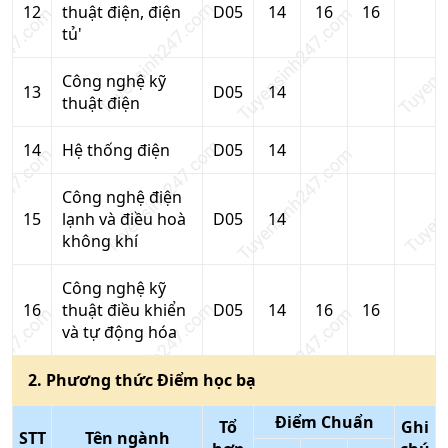
12
thuật điện, điện
D05
14
16
16
tủ'
Công nghệ kỹ
13
D05
14
thuật điện
14
Hệ thống điện
D05
14
Công nghệ điện
15
lạnh và điều hoà
D05
14
không khí
Công nghệ kỹ
16
thuật điều khiển
D05
14
16
16
và tự động hóa
2
. Phương thức
Điểm học bạ
Điểm Chuẩn
Tổ
Ghi
STT
Tên ngành