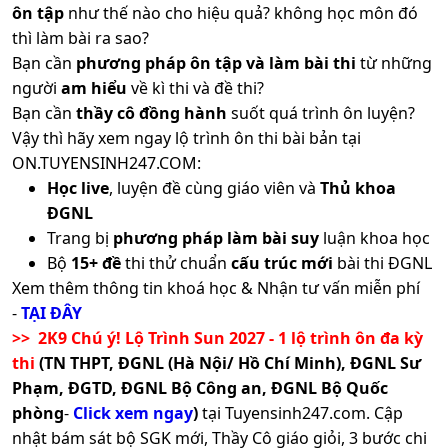
ôn tập
như thế nào cho hiệu quả? không học môn đó
thì làm bài ra sao?
Bạn cần
phương pháp ôn tập và làm bài thi
từ những
người
am hiểu
về kì thi và đề thi?
Bạn cần
thầy cô đồng hành
suốt quá trình ôn luyện?
Vậy thì hãy xem ngay lộ trình ôn thi bài bản tại
ON.TUYENSINH247.COM:
Học live
, luyện đề cùng giáo viên và
Thủ khoa
ĐGNL
Trang bị
phương pháp làm bài suy
luận khoa học
Bộ
15+ đề
thi thử chuẩn
cấu trúc mới
bài thi ĐGNL
Xem thêm thông tin khoá học & Nhận tư vấn miễn phí
-
TẠI ĐÂY
>> 2K9 Chú ý! Lộ Trình Sun 2027 - 1 lộ trình ôn đa kỳ
thi
(TN THPT, ĐGNL (Hà Nội/ Hồ Chí Minh), ĐGNL Sư
Phạm, ĐGTD, ĐGNL Bộ Công an, ĐGNL Bộ Quốc
phòng
-
Click xem ngay
)
tại Tuyensinh247.com.
Cập
nhật bám sát bộ SGK mới, Thầy Cô giáo giỏi, 3 bước chi