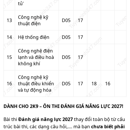
tủ'
Công nghệ kỹ
13
D05
17
thuật điện
14
Hệ thống điện
D05
17
Công nghệ điện
15
lạnh và điều hoà
D05
17
không khí
Công nghệ kỹ
16
thuật điều khiển
D05
17
18
16
và tự động hóa
DÀNH CHO 2K9 – ÔN THI ĐÁNH GIÁ NĂNG LỰC 2027!
Bài thi
Đánh giá năng lực 2027
thay đổi toàn bộ từ cấu
trúc bài thi, các dạng câu hỏi,.... mà bạn
chưa biết phải