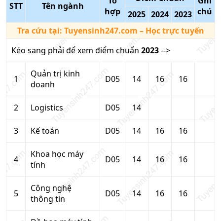
Tổ
Ghi
STT
Tên ngành
hợp
chú
2025
2024
2023
Tra cứu tại:
Tuyensinh247.com
– Học trực tuyến
Kéo sang phải để xem điểm chuẩn
2023
-->
Quản trị kinh
1
D05
14
16
16
doanh
2
Logistics
D05
14
3
Kế toán
D05
14
16
16
Khoa học máy
4
D05
14
16
16
tính
Công nghệ
5
D05
14
16
16
thông tin