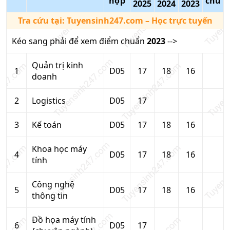
hợp
chú
2025
2024
2023
Tra cứu tại:
Tuyensinh247.com
– Học trực tuyến
Kéo sang phải để xem điểm chuẩn
2023
-->
Quản trị kinh
1
D05
17
18
16
doanh
2
Logistics
D05
17
3
Kế toán
D05
17
18
16
Khoa học máy
4
D05
17
18
16
tính
Công nghệ
5
D05
17
18
16
thông tin
Đồ họa máy tính
6
D05
17