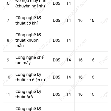
Đồ họa máy tính
6
D05
14
{chuyên ngành)
Công nghệ kỹ
7
D05
14
16
16
thuật cơ khí
Công nghệ kỹ
8
thuật khuôn
D05
14
mẫu
Công nghệ chế
9
D05
14
16
16
tạo máy
Công nghệ kỹ
10
D05
14
16
16
thuật cơ điện tử
Công nghệ kỹ
11
D05
14
16
16
thuật ôtô
Công nghệ kỹ