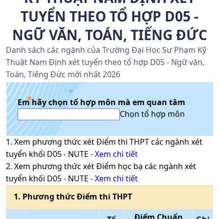
TUYỂN THEO TỔ HỢP D05 -
NGỮ VĂN, TOÁN, TIẾNG ĐỨC
Danh sách các ngành của Trường Đại Học Sư Phạm Kỹ
Thuật Nam Định xét tuyển theo tổ hợp D05 - Ngữ văn,
Toán, Tiếng Đức mới nhất 2026
Em hãy chọn tổ hợp môn mà em quan tâm
Chọn tổ hợp môn
1
. Xem phương thức xét
Điểm thi THPT
các ngành xét
tuyển khối
D05
-
NUTE
-
Xem chi tiết
2
. Xem phương thức xét
Điểm học bạ
các ngành xét
tuyển khối
D05
-
NUTE
-
Xem chi tiết
1
. Phương thức
Điểm thi THPT
Điểm Chuẩn