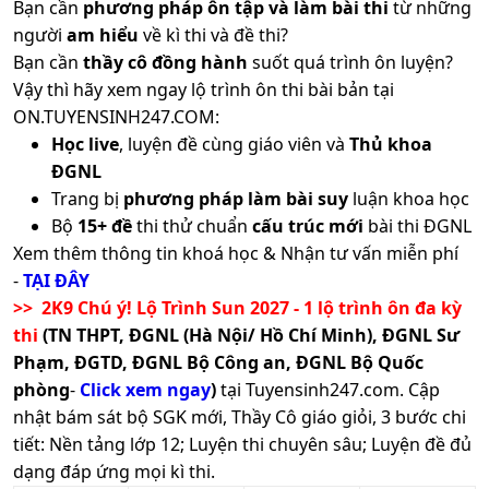
Bạn cần
phương pháp ôn tập và làm bài thi
từ những
người
am hiểu
về kì thi và đề thi?
Bạn cần
thầy cô đồng hành
suốt quá trình ôn luyện?
Vậy thì hãy xem ngay lộ trình ôn thi bài bản tại
ON.TUYENSINH247.COM:
Học live
, luyện đề cùng giáo viên và
Thủ khoa
ĐGNL
Trang bị
phương pháp làm bài suy
luận khoa học
Bộ
15+ đề
thi thử chuẩn
cấu trúc mới
bài thi ĐGNL
Xem thêm thông tin khoá học & Nhận tư vấn miễn phí
-
TẠI ĐÂY
>> 2K9 Chú ý! Lộ Trình Sun 2027 - 1 lộ trình ôn đa kỳ
thi
(TN THPT, ĐGNL (Hà Nội/ Hồ Chí Minh), ĐGNL Sư
Phạm, ĐGTD, ĐGNL Bộ Công an, ĐGNL Bộ Quốc
phòng
-
Click xem ngay
)
tại Tuyensinh247.com.
Cập
nhật bám sát bộ SGK mới, Thầy Cô giáo giỏi, 3 bước chi
tiết: Nền tảng lớp 12; Luyện thi chuyên sâu; Luyện đề đủ
dạng đáp ứng mọi kì thi.