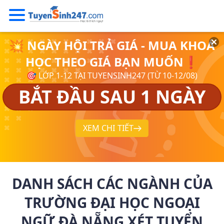
💥 NGÀY HỘI TRẢ GIÁ - MUA KHOÁ
HỌC THEO GIÁ BẠN MUỐN❗
🎯 LỚP 1-12 TẠI TUYENSINH247 (TỪ 10-12/08)
BẮT ĐẦU SAU 1 NGÀY
XEM CHI TIẾT
DANH SÁCH CÁC NGÀNH CỦA
TRƯỜNG ĐẠI HỌC NGOẠI
NGỮ ĐÀ NẴNG XÉT TUYỂN