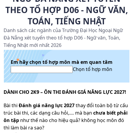
THEO TỔ HỢP D06 - NGỮ VĂN,
TOÁN, TIẾNG NHẬT
Danh sách các ngành của Trường Đại Học Ngoại Ngữ
Đà Nẵng xét tuyển theo tổ hợp D06 - Ngữ văn, Toán,
Tiếng Nhật mới nhất 2026
Em hãy chọn tổ hợp môn mà em quan tâm
Chọn tổ hợp môn
DÀNH CHO 2K9 – ÔN THI ĐÁNH GIÁ NĂNG LỰC 2027!
Bài thi
Đánh giá năng lực 2027
thay đổi toàn bộ từ cấu
trúc bài thi, các dạng câu hỏi,.... mà bạn
chưa biết phải
ôn tập
như thế nào cho hiệu quả? không học môn đó
thì làm bài ra sao?