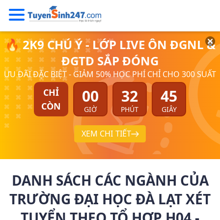
🔥 2K9 CHÚ Ý - LỚP LIVE ÔN ĐGNL &
ĐGTD SẮP ĐÓNG
ƯU ĐÃI ĐẶC BIỆT - GIẢM 50% HỌC PHÍ CHỈ CHO 300 SUẤT
00
32
45
CHỈ
CÒN
GIỜ
PHÚT
GIÂY
XEM CHI TIẾT
DANH SÁCH CÁC NGÀNH CỦA
TRƯỜNG ĐẠI HỌC ĐÀ LẠT XÉT
TUYỂN THEO TỔ HỢP H04 -