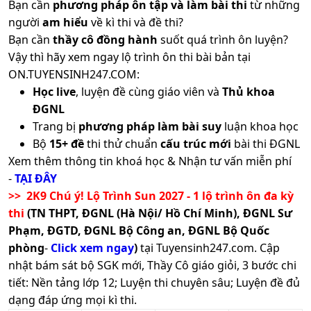
Bạn cần
phương pháp ôn tập và làm bài thi
từ những
người
am hiểu
về kì thi và đề thi?
Bạn cần
thầy cô đồng hành
suốt quá trình ôn luyện?
Vậy thì hãy xem ngay lộ trình ôn thi bài bản tại
ON.TUYENSINH247.COM:
Học live
, luyện đề cùng giáo viên và
Thủ khoa
ĐGNL
Trang bị
phương pháp làm bài suy
luận khoa học
Bộ
15+ đề
thi thử chuẩn
cấu trúc mới
bài thi ĐGNL
Xem thêm thông tin khoá học & Nhận tư vấn miễn phí
-
TẠI ĐÂY
>> 2K9 Chú ý! Lộ Trình Sun 2027 - 1 lộ trình ôn đa kỳ
thi
(TN THPT, ĐGNL (Hà Nội/ Hồ Chí Minh), ĐGNL Sư
Phạm, ĐGTD, ĐGNL Bộ Công an, ĐGNL Bộ Quốc
phòng
-
Click xem ngay
)
tại Tuyensinh247.com.
Cập
nhật bám sát bộ SGK mới, Thầy Cô giáo giỏi, 3 bước chi
tiết: Nền tảng lớp 12; Luyện thi chuyên sâu; Luyện đề đủ
dạng đáp ứng mọi kì thi.