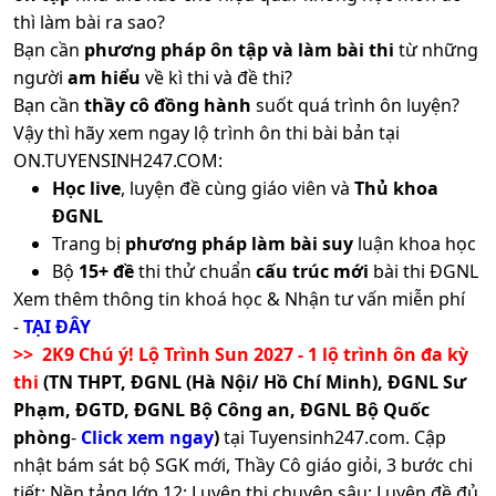
thì làm bài ra sao?
Bạn cần
phương pháp ôn tập và làm bài thi
từ những
người
am hiểu
về kì thi và đề thi?
Bạn cần
thầy cô đồng hành
suốt quá trình ôn luyện?
Vậy thì hãy xem ngay lộ trình ôn thi bài bản tại
ON.TUYENSINH247.COM:
Học live
, luyện đề cùng giáo viên và
Thủ khoa
ĐGNL
Trang bị
phương pháp làm bài suy
luận khoa học
Bộ
15+ đề
thi thử chuẩn
cấu trúc mới
bài thi ĐGNL
Xem thêm thông tin khoá học & Nhận tư vấn miễn phí
-
TẠI ĐÂY
>> 2K9 Chú ý! Lộ Trình Sun 2027 - 1 lộ trình ôn đa kỳ
thi
(TN THPT, ĐGNL (Hà Nội/ Hồ Chí Minh), ĐGNL Sư
Phạm, ĐGTD, ĐGNL Bộ Công an, ĐGNL Bộ Quốc
phòng
-
Click xem ngay
)
tại Tuyensinh247.com.
Cập
nhật bám sát bộ SGK mới, Thầy Cô giáo giỏi, 3 bước chi
tiết: Nền tảng lớp 12; Luyện thi chuyên sâu; Luyện đề đủ