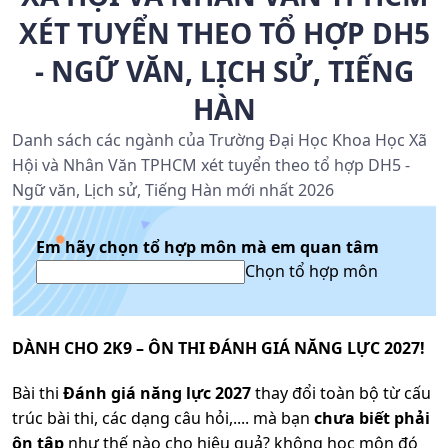
XÉT TUYỂN THEO TỔ HỢP DH5
- NGỮ VĂN, LỊCH SỬ, TIẾNG
HÀN
Danh sách các ngành của Trường Đại Học Khoa Học Xã
Hội và Nhân Văn TPHCM xét tuyển theo tổ hợp DH5 -
Ngữ văn, Lịch sử, Tiếng Hàn mới nhất 2026
Em hãy chọn tổ hợp môn mà em quan tâm
Chọn tổ hợp môn
DÀNH CHO 2K9 – ÔN THI ĐÁNH GIÁ NĂNG LỰC 2027!
Bài thi
Đánh giá năng lực 2027
thay đổi toàn bộ từ cấu
trúc bài thi, các dạng câu hỏi,.... mà bạn
chưa biết phải
ôn tập
như thế nào cho hiệu quả? không học môn đó