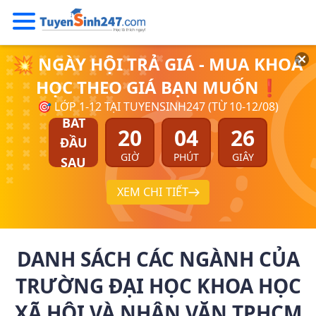
💥 NGÀY HỘI TRẢ GIÁ - MUA KHOÁ
HỌC THEO GIÁ BẠN MUỐN❗
🎯 LỚP 1-12 TẠI TUYENSINH247 (TỪ 10-12/08)
BẮT
20
04
26
ĐẦU
GIỜ
PHÚT
GIÂY
SAU
XEM CHI TIẾT
DANH SÁCH CÁC NGÀNH CỦA
TRƯỜNG ĐẠI HỌC KHOA HỌC
XÃ HỘI VÀ NHÂN VĂN TPHCM