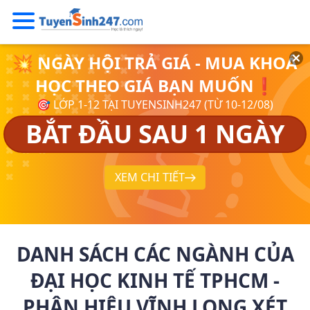
💥 NGÀY HỘI TRẢ GIÁ - MUA KHOÁ
HỌC THEO GIÁ BẠN MUỐN❗
🎯 LỚP 1-12 TẠI TUYENSINH247 (TỪ 10-12/08)
BẮT ĐẦU SAU 1 NGÀY
XEM CHI TIẾT
DANH SÁCH CÁC NGÀNH CỦA
ĐẠI HỌC KINH TẾ TPHCM -
PHÂN HIỆU VĨNH LONG XÉT