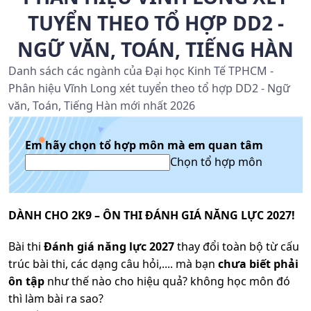
TUYỂN THEO TỔ HỢP DD2 -
NGỮ VĂN, TOÁN, TIẾNG HÀN
Danh sách các ngành của Đại học Kinh Tế TPHCM -
Phân hiệu Vĩnh Long xét tuyển theo tổ hợp DD2 - Ngữ
văn, Toán, Tiếng Hàn mới nhất 2026
Em hãy chọn tổ hợp môn mà em quan tâm
Chọn tổ hợp môn
DÀNH CHO 2K9 – ÔN THI ĐÁNH GIÁ NĂNG LỰC 2027!
Bài thi
Đánh giá năng lực 2027
thay đổi toàn bộ từ cấu
trúc bài thi, các dạng câu hỏi,.... mà bạn
chưa biết phải
ôn tập
như thế nào cho hiệu quả? không học môn đó
thì làm bài ra sao?