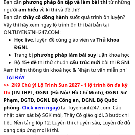
Bạn cần
phương pháp ôn tập và làm bài thi
từ những
người
am hiểu
về kì thi và đề thi?
Bạn cần
thầy cô đồng hành
suốt quá trình ôn luyện?
Vậy thì hãy xem ngay lộ trình ôn thi bài bản tại
ON.TUYENSINH247.COM:
Học live
, luyện đề cùng giáo viên và
Thủ khoa
ĐGNL
Trang bị
phương pháp làm bài suy
luận khoa học
Bộ
15+ đề
thi thử chuẩn
cấu trúc mới
bài thi ĐGNL
Xem thêm thông tin khoá học & Nhận tư vấn miễn phí
-
TẠI ĐÂY
>> 2K9 Chú ý! Lộ Trình Sun 2027 - 1 lộ trình ôn đa kỳ
thi
(TN THPT, ĐGNL (Hà Nội/ Hồ Chí Minh), ĐGNL Sư
Phạm, ĐGTD, ĐGNL Bộ Công an, ĐGNL Bộ Quốc
phòng
-
Click xem ngay
)
tại Tuyensinh247.com.
Cập
nhật bám sát bộ SGK mới, Thầy Cô giáo giỏi, 3 bước chi
tiết: Nền tảng lớp 12; Luyện thi chuyên sâu; Luyện đề đủ
dạng đáp ứng mọi kì thi.