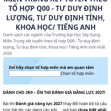
TỔ HỢP Q00 - TƯ DUY ĐỊNH
LƯỢNG, TƯ DUY ĐỊNH TÍNH,
KHOA HỌC/ TIẾNG ANH
Danh sách các ngành của Trường Đại Học Xây Dựng
Miền Trung xét tuyển theo tổ hợp Q00 - Tư duy định
lượng, Tư duy định tính, Khoa học/ Tiếng Anh mới nhất
2026
Em hãy chọn tổ hợp môn mà em quan tâm
Chọn tổ hợp môn
DÀNH CHO 2K9 – ÔN THI ĐÁNH GIÁ NĂNG LỰC 2027!
Bài thi
Đánh giá năng lực 2027
thay đổi toàn bộ từ cấu
trúc bài thi, các dạng câu hỏi,.... mà bạn
chưa biết phải