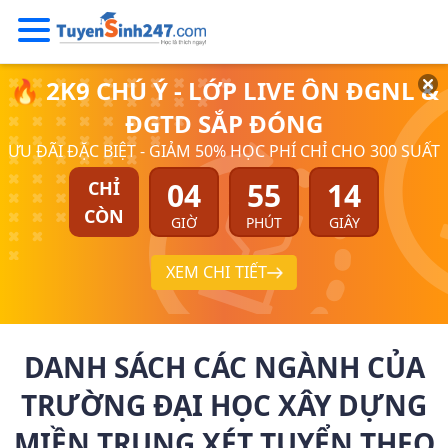
🔥 2K9 CHÚ Ý - LỚP LIVE ÔN ĐGNL &
ĐGTD SẮP ĐÓNG
ƯU ĐÃI ĐẶC BIỆT - GIẢM 50% HỌC PHÍ CHỈ CHO 300 SUẤT
04
55
14
CHỈ
CÒN
GIỜ
PHÚT
GIÂY
XEM CHI TIẾT
DANH SÁCH CÁC NGÀNH CỦA
TRƯỜNG ĐẠI HỌC XÂY DỰNG
MIỀN TRUNG XÉT TUYỂN THEO