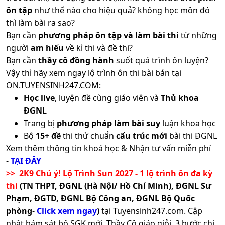
ôn tập
như thế nào cho hiệu quả? không học môn đó
thì làm bài ra sao?
Bạn cần
phương pháp ôn tập và làm bài thi
từ những
người
am hiểu
về kì thi và đề thi?
Bạn cần
thầy cô đồng hành
suốt quá trình ôn luyện?
Vậy thì hãy xem ngay lộ trình ôn thi bài bản tại
ON.TUYENSINH247.COM:
Học live
, luyện đề cùng giáo viên và
Thủ khoa
ĐGNL
Trang bị
phương pháp làm bài suy
luận khoa học
Bộ
15+ đề
thi thử chuẩn
cấu trúc mới
bài thi ĐGNL
Xem thêm thông tin khoá học & Nhận tư vấn miễn phí
-
TẠI ĐÂY
>> 2K9 Chú ý! Lộ Trình Sun 2027 - 1 lộ trình ôn đa kỳ
thi
(TN THPT, ĐGNL (Hà Nội/ Hồ Chí Minh), ĐGNL Sư
Phạm, ĐGTD, ĐGNL Bộ Công an, ĐGNL Bộ Quốc
phòng
-
Click xem ngay
)
tại Tuyensinh247.com.
Cập
nhật bám sát bộ SGK mới, Thầy Cô giáo giỏi, 3 bước chi