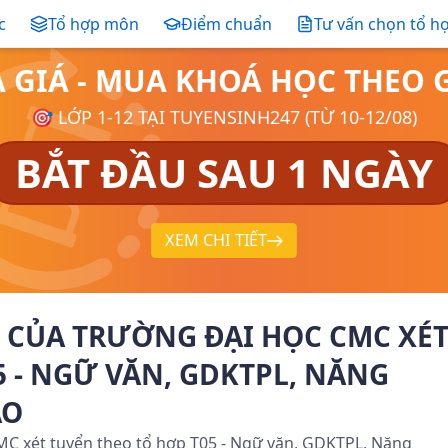
c
Tổ hợp môn
Điểm chuẩn
Tư vấn chọn tổ h
Ả GIÁ - MUA KHOÁ HỌC THE
🎯 LỚP 1-12 TẠI TUYENSINH247 (TỪ 10-12/08)
BẮT ĐẦU SAU 1 NGÀY
XEM CHI TIẾT
 CỦA TRƯỜNG ĐẠI HỌC CMC XÉ
5 - NGỮ VĂN, GDKTPL, NĂNG
AO
C xét tuyển theo tổ hợp T05 - Ngữ văn, GDKTPL, Năng