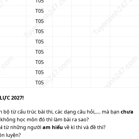
T05
T05
T05
T05
T05
T05
T05
T05
T05
LỰC 2027!
 bộ từ cấu trúc bài thi, các dạng câu hỏi,.... mà bạn
chưa
không học môn đó thì làm bài ra sao?
i
từ những người
am hiểu
về kì thi và đề thi?
ôn luyện?