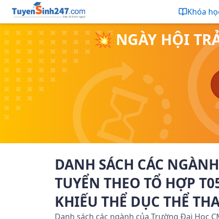
Khóa họ
💥 NGÀY HỘI TR
DANH SÁCH CÁC NGÀNH
TUYỂN THEO TỔ HỢP T0
KHIẾU THỂ DỤC THỂ TH
Danh sách các ngành của Trường Đại Học CM