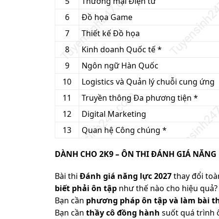
5
Thương mại Điện tử
6
Đồ họa Game
7
Thiết kế Đồ họa
8
Kinh doanh Quốc tế *
9
Ngôn ngữ Hàn Quốc
10
Logistics và Quản lý chuỗi cung ứng
11
Truyền thông Đa phương tiện *
12
Digital Marketing
13
Quan hệ Công chúng *
DÀNH CHO 2K9 – ÔN THI ĐÁNH GIÁ NĂNG 
Bài thi
Đánh giá năng lực 2027
thay đổi toàn
biết phải ôn tập
như thế nào cho hiệu quả? 
Bạn cần
phương pháp ôn tập và làm bài th
Bạn cần
thầy cô đồng hành
suốt quá trình 