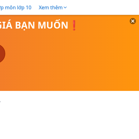
ợp môn lớp 10
Xem thêm
O GIÁ BẠN MUỐN❗
T