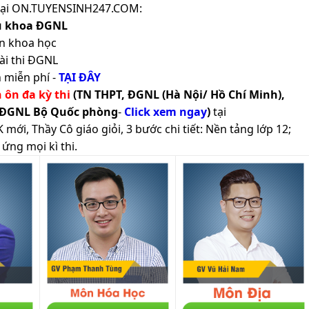
ản tại ON.TUYENSINH247.COM:
ủ khoa ĐGNL
n khoa học
ài thi ĐGNL
 miễn phí -
TẠI ĐÂY
h ôn đa kỳ thi
(TN THPT, ĐGNL (Hà Nội/ Hồ Chí Minh),
 ĐGNL Bộ Quốc phòng
-
Click xem ngay
)
tại
ới, Thầy Cô giáo giỏi, 3 bước chi tiết: Nền tảng lớp 12;
ứng mọi kì thi.