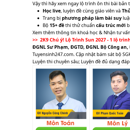
Vậy thì hãy xem ngay lộ trình ôn thi bài b
Học live
, luyện đề cùng giáo viên và
Th
Trang bị
phương pháp làm bài suy
luậ
Bộ
15+ đề
thi thử chuẩn
cấu trúc mới
b
Xem thêm thông tin khoá học & Nhận tư vấn
>> 2K9 Chú ý! Lộ Trình Sun 2027 - 1 lộ trìn
ĐGNL Sư Phạm, ĐGTD, ĐGNL Bộ Công an,
Tuyensinh247.com.
Cập nhật bám sát bộ SGK m
Luyện thi chuyên sâu; Luyện đề đủ dạng đáp 