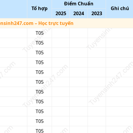
Điểm Chuẩn
Tổ hợp
Ghi chú
2025
2024
2023
ensinh247.com
– Học trực tuyến
T05
T05
T05
T05
T05
T05
T05
T05
T05
T05
T05