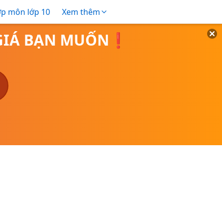
ợp môn lớp 10
Xem thêm
O GIÁ BẠN MUỐN❗