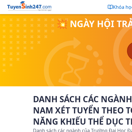
Khóa họ
💥 NGÀY HỘI TR
DANH SÁCH CÁC NGÀNH
NAM XÉT TUYỂN THEO TỔ
NĂNG KHIẾU THỂ DỤC T
Danh sách các ngành của Trường Đại Học Đạ