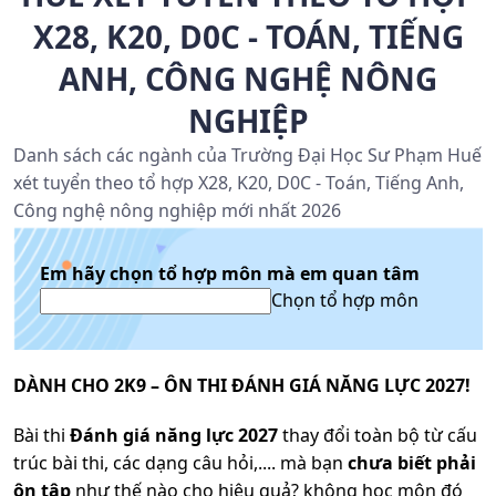
X28, K20, D0C - TOÁN, TIẾNG
ANH, CÔNG NGHỆ NÔNG
NGHIỆP
Danh sách các ngành của Trường Đại Học Sư Phạm Huế
xét tuyển theo tổ hợp X28, K20, D0C - Toán, Tiếng Anh,
Công nghệ nông nghiệp mới nhất 2026
Em hãy chọn tổ hợp môn mà em quan tâm
Chọn tổ hợp môn
DÀNH CHO 2K9 – ÔN THI ĐÁNH GIÁ NĂNG LỰC 2027!
Bài thi
Đánh giá năng lực 2027
thay đổi toàn bộ từ cấu
trúc bài thi, các dạng câu hỏi,.... mà bạn
chưa biết phải
ôn tập
như thế nào cho hiệu quả? không học môn đó