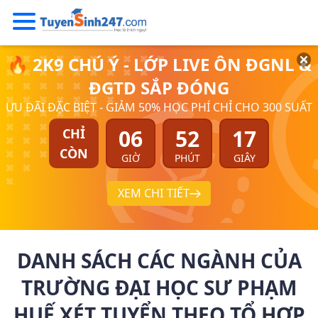
🔥 2K9 CHÚ Ý - LỚP LIVE ÔN ĐGNL &
ĐGTD SẮP ĐÓNG
ƯU ĐÃI ĐẶC BIỆT - GIẢM 50% HỌC PHÍ CHỈ CHO 300 SUẤT
06
52
17
CHỈ
CÒN
GIỜ
PHÚT
GIÂY
XEM CHI TIẾT
DANH SÁCH CÁC NGÀNH CỦA
TRƯỜNG ĐẠI HỌC SƯ PHẠM
HUẾ XÉT TUYỂN THEO TỔ HỢP