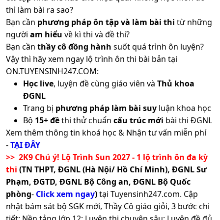
thì làm bài ra sao?
Bạn cần
phương pháp ôn tập và làm bài thi
từ những
người
am hiểu
về kì thi và đề thi?
Bạn cần
thầy cô đồng hành
suốt quá trình ôn luyện?
Vậy thì hãy xem ngay lộ trình ôn thi bài bản tại
ON.TUYENSINH247.COM:
Học live
, luyện đề cùng giáo viên và
Thủ khoa
ĐGNL
Trang bị
phương pháp làm bài suy
luận khoa học
Bộ
15+ đề
thi thử chuẩn
cấu trúc mới
bài thi ĐGNL
Xem thêm thông tin khoá học & Nhận tư vấn miễn phí
-
TẠI ĐÂY
>> 2K9 Chú ý! Lộ Trình Sun 2027 - 1 lộ trình ôn đa kỳ
thi
(TN THPT, ĐGNL (Hà Nội/ Hồ Chí Minh), ĐGNL Sư
Phạm, ĐGTD, ĐGNL Bộ Công an, ĐGNL Bộ Quốc
phòng
-
Click xem ngay
)
tại Tuyensinh247.com.
Cập
nhật bám sát bộ SGK mới, Thầy Cô giáo giỏi, 3 bước chi
tiết: Nền tảng lớp 12; Luyện thi chuyên sâu; Luyện đề đủ