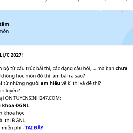
 tâm
 môn
LỰC 2027!
 bộ từ cấu trúc bài thi, các dạng câu hỏi,.... mà bạn
chưa
không học môn đó thì làm bài ra sao?
i
từ những người
am hiểu
về kì thi và đề thi?
ôn luyện?
ản tại ON.TUYENSINH247.COM:
ủ khoa ĐGNL
n khoa học
ài thi ĐGNL
 miễn phí -
TẠI ĐÂY