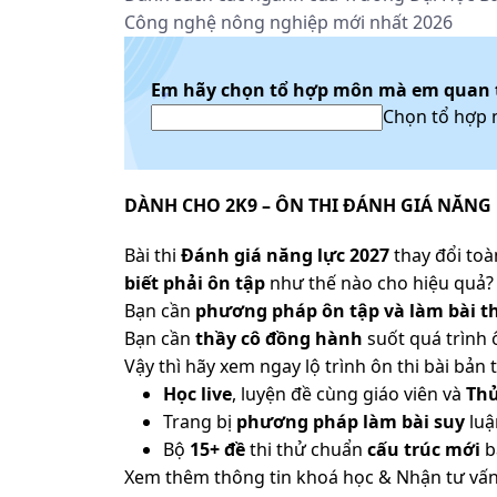
Công nghệ nông nghiệp mới nhất 2026
Em hãy chọn tổ hợp môn mà em quan
Chọn tổ hợp
DÀNH CHO 2K9 – ÔN THI ĐÁNH GIÁ NĂNG 
Bài thi
Đánh giá năng lực 2027
thay đổi toàn
biết phải ôn tập
như thế nào cho hiệu quả? 
Bạn cần
phương pháp ôn tập và làm bài th
Bạn cần
thầy cô đồng hành
suốt quá trình 
Vậy thì hãy xem ngay lộ trình ôn thi bài b
Học live
, luyện đề cùng giáo viên và
Th
Trang bị
phương pháp làm bài suy
luậ
Bộ
15+ đề
thi thử chuẩn
cấu trúc mới
b
Xem thêm thông tin khoá học & Nhận tư vấn