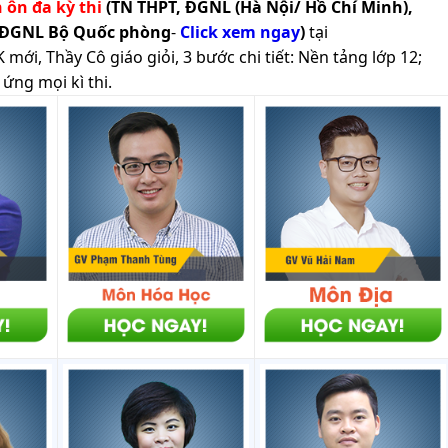
h ôn đa kỳ thi
(TN THPT, ĐGNL (Hà Nội/ Hồ Chí Minh),
 ĐGNL Bộ Quốc phòng
-
Click xem ngay
)
tại
ới, Thầy Cô giáo giỏi, 3 bước chi tiết: Nền tảng lớp 12;
ứng mọi kì thi.