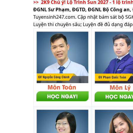
>> 2K9 Chú ý! Lộ Trình Sun 2027 - 1 lộ trìn
ĐGNL Sư Phạm, ĐGTD, ĐGNL Bộ Công an,
Tuyensinh247.com.
Cập nhật bám sát bộ SGK m
Luyện thi chuyên sâu; Luyện đề đủ dạng đáp 