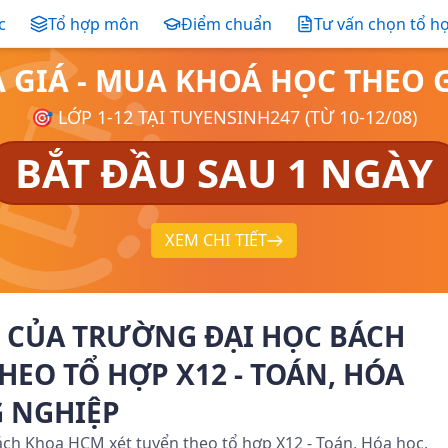
c
Tổ hợp môn
Điểm chuẩn
Tư vấn chọn tổ h
Ả GIÁ - MUA KHOÁ HỌC THE
🎯 LỚP 1-12 TẠI TUYENSINH247 (TỪ 10-12/08)
BẮT ĐẦU SAU 1 NGÀY
XEM CHI TIẾT
 CỦA TRƯỜNG ĐẠI HỌC BÁCH
HEO TỔ HỢP X12 - TOÁN, HÓA
 NGHIỆP
ch Khoa HCM xét tuyển theo tổ hợp X12 - Toán, Hóa học,