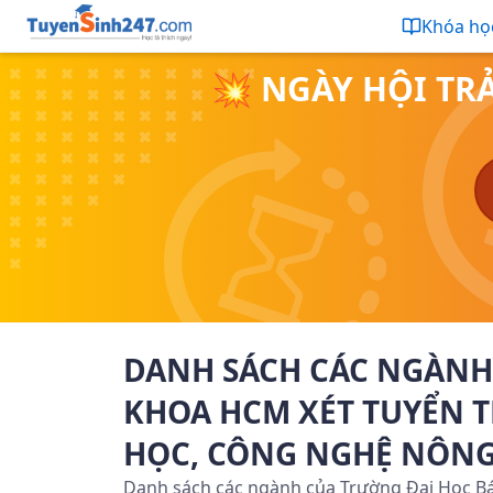
Khóa họ
💥 NGÀY HỘI TR
DANH SÁCH CÁC NGÀNH
KHOA HCM XÉT TUYỂN T
HỌC, CÔNG NGHỆ NÔNG
Danh sách các ngành của Trường Đại Học Bá