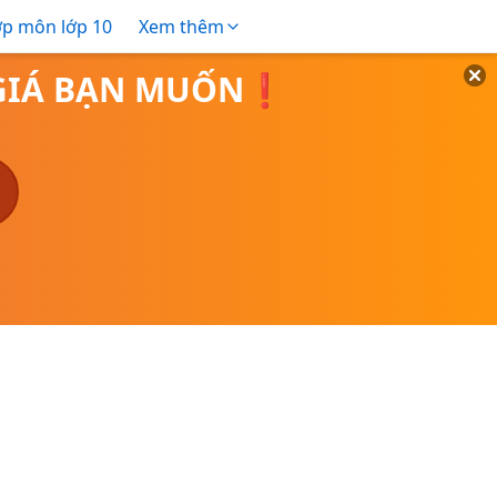
ợp môn lớp 10
Xem thêm
O GIÁ BẠN MUỐN❗