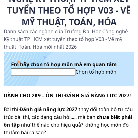
TUYỂN THEO TỔ HỢP V03 - VẼ
MỸ THUẬT, TOÁN, HÓA
Danh sách các ngành của Trường Đại Học Công nghệ
Kỹ thuật TP HCM xét tuyển theo tổ hợp V03 - Vẽ mỹ
thuật, Toán, Hóa mới nhất 2026
Em hãy chọn tổ hợp môn mà em quan tâm
Chọn tổ hợp môn
DÀNH CHO 2K9 – ÔN THI ĐÁNH GIÁ NĂNG LỰC 2027!
Bài thi
Đánh giá năng lực 2027
thay đổi toàn bộ từ cấu
trúc bài thi, các dạng câu hỏi,.... mà bạn
chưa biết phải
ôn tập
như thế nào cho hiệu quả? không học môn đó
thì làm bài ra sao?