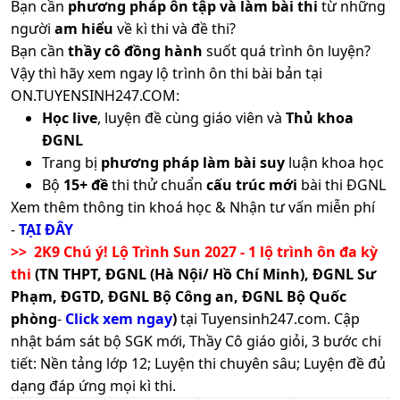
Bạn cần
phương pháp ôn tập và làm bài thi
từ những
người
am hiểu
về kì thi và đề thi?
Bạn cần
thầy cô đồng hành
suốt quá trình ôn luyện?
Vậy thì hãy xem ngay lộ trình ôn thi bài bản tại
ON.TUYENSINH247.COM:
Học live
, luyện đề cùng giáo viên và
Thủ khoa
ĐGNL
Trang bị
phương pháp làm bài suy
luận khoa học
Bộ
15+ đề
thi thử chuẩn
cấu trúc mới
bài thi ĐGNL
Xem thêm thông tin khoá học & Nhận tư vấn miễn phí
-
TẠI ĐÂY
>> 2K9 Chú ý! Lộ Trình Sun 2027 - 1 lộ trình ôn đa kỳ
thi
(TN THPT, ĐGNL (Hà Nội/ Hồ Chí Minh), ĐGNL Sư
Phạm, ĐGTD, ĐGNL Bộ Công an, ĐGNL Bộ Quốc
phòng
-
Click xem ngay
)
tại Tuyensinh247.com.
Cập
nhật bám sát bộ SGK mới, Thầy Cô giáo giỏi, 3 bước chi
tiết: Nền tảng lớp 12; Luyện thi chuyên sâu; Luyện đề đủ
dạng đáp ứng mọi kì thi.