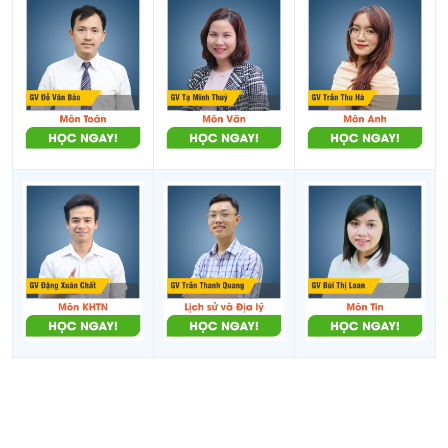
11
THPT Mỹ Hào
lập
THPT Nguyễn Thiện
Công
12
Thuận
lập
Công
13
THPT Ân Thi
lập
THPT Nguyễn Trung
Công
14
Ngạn
lập
Công
15
THPT Phạm Ngũ Lão
lập
THPT Khoái Châu - Cơ sở
Công
16
1: TT Khoái Châu
lập
THPT Khoái Châu - Cơ sở
Công
17
2: Xã Đại Hưng
lập
Công
18
THPT Trần Quang Khải
lập
Công