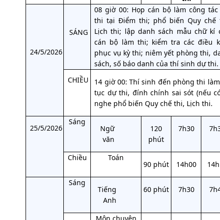
08 giờ 00: Họp cán bộ làm công tác 
thi tại Điểm thi; phổ biến Quy chế t
Lịch thi; lập danh sách mẫu chữ kí 
SÁNG
cán bộ làm thi; kiểm tra các điều k
24/5/2026
phục vụ kỳ thi; niêm yết phòng thi, d
sách, số báo danh của thí sinh dự thi.
CHIỀU
14 giờ 00: Thí sinh đến phòng thi làm
tục dự thi, đính chính sai sót (nếu c
nghe phổ biến Quy chế thi, Lịch thi.
Sáng
25/5/2026
Ngữ
120
7h30
7h
văn
phút
Chiều
Toán
90 phút
14h00
14h
Sáng
Tiếng
60 phút
7h30
7h
Anh
Môn chuyên