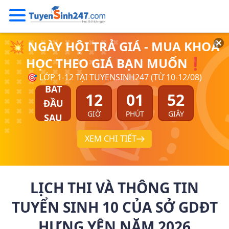
💥 NGÀY HỘI TRẢ GIÁ - MUA KHOÁ
HỌC THEO GIÁ BẠN MUỐN❗
🎯 LỚP 1-12 TẠI TUYENSINH247 (TỪ 10-12/08)
BẮT
12
01
52
ĐẦU
GIỜ
PHÚT
GIÂY
SAU
XEM CHI TIẾT
LỊCH THI VÀ THÔNG TIN
TUYỂN SINH 10 CỦA SỞ GDĐT
HƯNG YÊN NĂM 2026