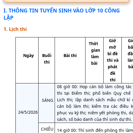
I
. THÔNG TIN TUYỂN SINH VÀO LỚP 10 CÔNG
LẬP
1. Lịch thi
Giờ
Gi
Thời
mở
bắ
gian
bì đề
đầ
Ngày
Buổi
Bài thi
làm
thi và
là
thi
bài
phát
bà
đề
thi
08 giờ 00: Họp cán bộ làm công tác 
thi tại Điểm thi; phổ biến Quy chế t
Lịch thi; lập danh sách mẫu chữ kí 
SÁNG
cán bộ làm thi; kiểm tra các điều k
24/5/2026
phục vụ kỳ thi; niêm yết phòng thi, d
sách, số báo danh của thí sinh dự thi.
CHIỀU
14 giờ 00: Thí sinh đến phòng thi làm