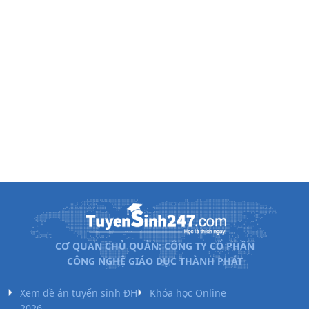
Hoa Thám
lập
Công
28
THPT Văn Giang
lập
THPT Dương Quảng
Công
29
Hàm
lập
Công
30
THPT Văn Lâm
lập
Công
31
THPT Trưng Vương
lập
Công
32
THPT Yên Mỹ
lập
Công
33
THPT Triệu Quang Phục
lập
CƠ QUAN CHỦ QUẢN: CÔNG TY CỔ PHẦN
Công
34
THPT Minh Châu
CÔNG NGHỆ GIÁO DỤC THÀNH PHÁT
lập
Công
Xem đề án tuyển sinh ĐH
Khóa học Online
35
THPT Lê Quý Đôn
lập
2026