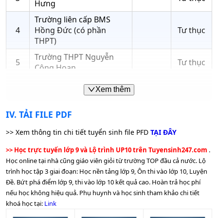
Hưng
Trường liên cấp BMS
4
Hồng Đức (có phần
Tư thục
THPT)
Trường THPT Nguyễn
5
Tư thục
Công Hoan
Trường
6
THPT Chuyên Thái Bình
Xem thêm
chuyên
Trường THPT tư thục
IV
. TẢI FILE PDF
7
Tư thục
Nguyễn Thái Bìn
>> Xem thông tin chi tiết tuyển sinh file PFD
TẠI ĐÂY
Trường THPT ngoài công
8
Tư thục
lập Nguyễn Công Trứ
>> Học trực tuyến lớp 9 và Lộ trình UP10 trên Tuyensinh247.com
.
Học online tại nhà cũng giáo viên giỏi từ trường TOP đầu cả nước. Lộ
Công
9
THPT Hưng Yên
trình học tập 3 giai đoạn: Học nền tảng lớp 9, Ôn thi vào lớp 10, Luyện
lập
Đề. Bứt phá điểm lớp 9, thi vào lớp 10 kết quả cao. Hoàn trả học phí
Trường
nếu học không hiệu quả. Phụ huynh và học sinh tham khảo chi tiết
10
THPT Chuyên Hưng Yên
chuyên
khoá học tại:
Link
Công