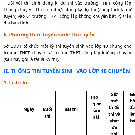
- Đối với thí sinh đăng kí dự thi vào trường THPT công lập
không chuyên: Thí sinh được đăng ký dự thi (đồng thời là dự
tuyển) vào 01 trường THPT công lập không chuyên bất kỳ trên
địa bàn tỉnh.
6. Phương thức tuyển sinh: Thi tuyển
Sở GDĐT tổ chức một kỳ thi tuyển sinh vào lớp 10 chung cho
trường THPT chuyên và trường THPT công lập không chuyên
(sau đây gọi là tắt là Kỳ thi).
II
. THÔNG TIN TUYỂN SINH VÀO LỚP 10 CHUYÊN
1. Lịch thi
Giờ
Gi
Thời
mở
bắ
gian
bì đề
đầ
Ngày
Buổi
Bài thi
làm
thi và
là
thi
bài
phát
bà
đề
thi