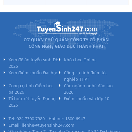
THCS&THPT
Đường Hoa
1
11.55
3.85
13
2.6
Cương
THCS và
THPT Tiên
1
10.75
3.58
20.75
4.15
CƠ QUAN CHỦ QUẢN: CÔNG TY CỔ PHẦN
Yên
CÔNG NGHỆ GIÁO DỤC THÀNH PHÁT
THCS và
THPT Hải
1
10.7
3.57
15.75
3.15
Xem đề án tuyển sinh ĐH
Khóa học Online
Đông
2026
Xem điểm chuẩn Đại học
Công cụ tính điểm tốt
THPT Hải
nghiệp THPT
1
6.6
2.2
14.25
2.85
Đảo
Công cụ tính điểm học
Các ngành nghề đào tạo
bạ 2026
2026
Tổ hợp xét tuyển Đại học
Điểm chuẩn vào lớp 10
2026
Tel: 024.7300.7989 - Hotline: 1800.6947
Email: lienhe@tuyensinh247.com
Văn phòng: Tầng 7 - Tòa nhà Intracom - Số 82 Dịch Vọng