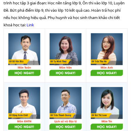
trình học tập 3 giai đoạn: Học nền tảng lớp 9, Ôn thi vào lớp 10, Luyện
THPT Bạch
Đề. Bứt phá điểm lớp 9, thi vào lớp 10 kết quả cao. Hoàn trả học phí
1
14.4
4.8
26
5.2
Đằng
nếu học không hiệu quả. Phụ huynh và học sinh tham khảo chi tiết
khoá học tại:
Link
THPT Minh
1
11.6
3.87
19.5
3.9
Hà
THPT Ba
1
8.45
2.82
9.75
1.95
Chẽ
THPT Bình
1
4.6
1.53
8.25
1.65
Liêu
THCS&THPT
1
7.7
2.57
6.25
1.25
Hoành Mô
THPT Đầm
1
8.85
2.95
9.5
1.9
Hà
THPT
1
4.95
1.65
8.5
1.7
Quảng Hà