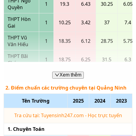
THPT Ngô
1
19.3
6.43
30.25
6.05
Quyền
THPT Hòn
1
10.25
3.42
37
7.4
Gai
THPT Vũ
1
18.35
6.12
28.75
5.75
Văn Hiếu
THPT Bãi
1
18.75
6.25
31.5
6.3
Cháy
THPT
Xem thêm
1
10.15
3.38
6.25
1.25
Hoành Bồ
2. Điểm chuẩn các trường chuyên tại Quảng Ninh
Trường
THCS và
Tên Trường
2025
2024
2023
1
7.35
2.45
7.5
1.5
THPT
Quảng La
Tra cứu tại: Tuyensinh247.com - Học trực tuyến
THPT Lê
1
. Chuyên
Toán
Hồng
1
17.65
5.88
27.5
5.5