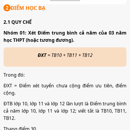
Tổ hợp:
(Toán, 2 môn bất kì); (Văn, 2 môn bất kì)
ĐIỂM HỌC BẠ
2
2.1 QUY CHẾ
Marketing
Nhóm 01: Xét Điểm trung bình cả năm của 03 năm
học THPT (hoặc tương đương).
Mã ngành:
7340115
Tổ hợp:
(Toán, 2 môn bất kì); (Văn, 2 môn bất kì)
ĐXT
= TB10 + TB11 + TB12
Kinh doanh quốc tế
Trong đó:
ĐXT = Điểm xét tuyển chưa cộng điểm ưu tiên, điểm
Mã ngành:
7340120
cộng.
Tổ hợp:
(Toán, 2 môn bất kì); (Văn, 2 môn bất kì)
ĐTB lớp 10, lớp 11 và lớp 12 lần lượt là Điểm trung bình
cả năm lớp 10, lớp 11 và lớp 12; viết tắt là TB10, TB11,
Tài chính - Ngân hàng
TB12.
Thang điểm 30.