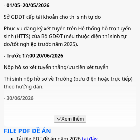
- 01/05–20/05/2026
•
Mã ngành:
7480106
Mã ngành:
7540101
Sở GDĐT cấp tài khoản cho thí sinh tự do
•
Chỉ tiêu:
100
Tổ hợp:
(Toán, 2 môn bất kì)
Phục vụ đăng ký xét tuyển trên Hệ thống hỗ trợ tuyển
• Phương thức xét tuyển:
ĐGNL HCM
ĐT THPT
Học Bạ
Kết Hợp
sinh (HTTS) của Bộ GDĐT (nếu thuộc diện thí sinh tự
• Tổ hợp:
(Toán, 2 môn bất kì)
Đảm bảo chất lượng và an toàn thực phẩm
do/tốt nghiệp trước năm 2025).
- Trước 17:00 20/06/2026
Mã ngành:
7540106
9. Khoa học dữ liệu
Nộp hồ sơ xét tuyển thẳng/ưu tiên xét tuyển
Tổ hợp:
(Toán, 2 môn bất kì)
•
Mã ngành:
7480109
Thí sinh nộp hồ sơ về Trường (bưu điện hoặc trực tiếp)
theo hướng dẫn.
•
Chỉ tiêu:
50
Quy hoạch vùng và đô thị
- 30/06/2026
• Phương thức xét tuyển:
ĐGNL HCM
ĐT THPT
Học Bạ
Kết Hợp
Mã ngành:
7580105
Thông báo kết quả xét tuyển thẳng
• Tổ hợp:
(Toán, 2 môn bất kì)
Trường xét tuyển thẳng, thông báo kết quả và cập nhật
Xem thêm
Tổ hợp:
(Toán, 2 môn bất kì)
danh sách lên HTTS Bộ GDĐT.
FILE PDF ĐỀ ÁN
- 08/07/2026
10. Công nghệ thông tin
Tải file PDF đề án năm 2026
tại đây