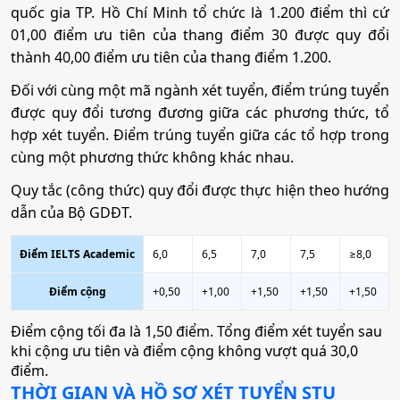
•
Mã ngành:
7340201
Mã ngành:
7510301
quốc gia TP. Hồ Chí Minh tổ chức là 1.200 điểm thì cứ
01,00 điểm ưu tiên của thang điểm 30 được quy đổi
•
Chỉ tiêu:
100
Tổ hợp:
(Toán, 2 môn bất kì)
thành 40,00 điểm ưu tiên của thang điểm 1.200.
• Phương thức xét tuyển:
ĐGNL HCM
ĐT THPT
Học Bạ
Kết Hợp
Đối với cùng một mã ngành xét tuyển, điểm trúng tuyển
Công nghệ kỹ thuật Điện tử viễn thông
• Tổ hợp:
(Toán, 2 môn bất kì); (Văn, 2 môn bất kì)
được quy đổi tương đương giữa các phương thức, tổ
hợp xét tuyển. Điểm trúng tuyển giữa các tổ hợp trong
Mã ngành:
7510302
cùng một phương thức không khác nhau.
7. Luật kinh tế
Tổ hợp:
(Toán, 2 môn bất kì)
Quy tắc (công thức) quy đổi được thực hiện theo hướng
•
Mã ngành:
7380107
dẫn của Bộ GDĐT.
Logistics và Quản lý chuỗi cung ứng
•
Chỉ tiêu:
100
Điểm IELTS Academic
6,0
6,5
7,0
7,5
≥8,0
• Phương thức xét tuyển:
ĐGNL HCM
ĐT THPT
Học Bạ
Kết Hợp
Mã ngành:
7510605
Điểm cộng
+0,50
+1,00
+1,50
+1,50
+1,50
• Tổ hợp:
(Toán, 2 môn bất kì); (Văn, 2 môn bất kì)
Tổ hợp:
(Toán, 2 môn bất kì); (Văn, 2 môn bất kì)
Điểm cộng tối đa là 1,50 điểm. Tổng điểm xét tuyển sau
khi cộng ưu tiên và điểm cộng không vượt quá 30,0
8. Kỹ thuật máy tính
điểm.
Công nghệ thực phẩm
THỜI GIAN VÀ HỒ SƠ XÉT TUYỂN
STU