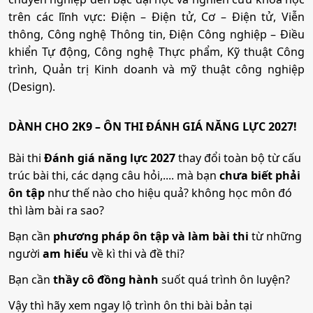
14. Công nghệ kỹ thuật Điện điện tử
- Trước 17:00 21/08/2026
trên các lĩnh vực: Điện – Điện tử, Cơ – Điện tử, Viễn
thông, Công nghệ Thông tin, Điện Công nghiệp – Điều
Xác nhận nhập học trực tuyến
•
Mã ngành:
7510301
khiển Tự động, Công nghệ Thực phẩm, Kỹ thuật Công
Thí sinh xác nhận nhập học trên HTTS Bộ GDĐT theo
trình, Quản trị Kinh doanh và mỹ thuật công nghiệp
quy chế tuyển sinh.
•
Chỉ tiêu:
100
(Design).
- Trước 17:00 28/08/2026
• Phương thức xét tuyển:
ĐGNL HCM
ĐT THPT
Học Bạ
Kết Hợp
Làm thủ tục nhập học và đóng học phí HK1
• Tổ hợp:
(Toán, 2 môn bất kì)
DÀNH CHO 2K9 – ÔN THI ĐÁNH GIÁ NĂNG LỰC 2027!
Thí sinh trúng tuyển hoàn tất nhập học và đóng học phí
học kỳ 1 năm học 2026–2027.
Bài thi
Đánh giá năng lực 2027
thay đổi toàn bộ từ cấu
- Dự kiến 13/08–11/09/2026
15. Công nghệ kỹ thuật Điện tử viễn thông
trúc bài thi, các dạng câu hỏi,.... mà bạn
chưa biết phải
Xét tuyển bổ sung (nếu có)
ôn tập
như thế nào cho hiệu quả? không học môn đó
Trường thông báo và tổ chức xét tuyển các đợt bổ sung
•
Mã ngành:
7510302
thì làm bài ra sao?
theo kế hoạch.
- Trước 17:00 28/09/2026
•
Chỉ tiêu:
90
Bạn cần
phương pháp ôn tập và làm bài thi
từ những
người
am hiểu
về kì thi và đề thi?
Kết thúc xét tuyển bổ sung (dự kiến)
• Phương thức xét tuyển:
ĐGNL HCM
ĐT THPT
Học Bạ
Kết Hợp
Thông báo kết quả trúng tuyển đợt bổ sung để kịp
Bạn cần
thầy cô đồng hành
suốt quá trình ôn luyện?
• Tổ hợp:
(Toán, 2 môn bất kì)
hoàn thành thủ tục trước khai giảng.
- Chậm nhất 31/12/2026
Vậy thì hãy xem ngay lộ trình ôn thi bài bản tại