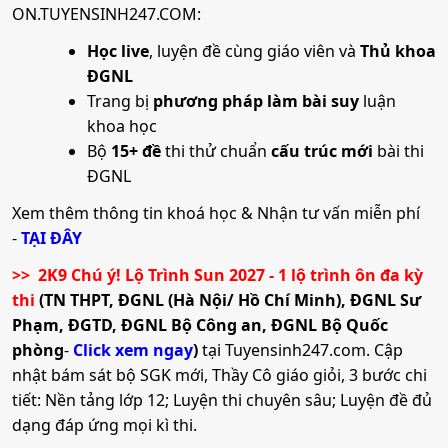
ON.TUYENSINH247.COM:
Báo cáo kết quả tuyển sinh
16. Logistics và Quản lý chuỗi cung ứng
Trường báo cáo kết quả tuyển sinh năm 2026 theo yêu
Học live
, luyện đề cùng giáo viên và
Thủ khoa
cầu.
ĐGNL
•
Mã ngành:
7510605
Trang bị
phương pháp làm bài suy
luận
•
Chỉ tiêu:
150
khoa học
Bộ
15+ đề
thi thử chuẩn
cấu trúc mới
bài thi
• Phương thức xét tuyển:
ĐGNL HCM
ĐT THPT
Học Bạ
Kết Hợp
ĐGNL
• Tổ hợp:
(Toán, 2 môn bất kì); (Văn, 2 môn bất kì)
Xem thêm thông tin khoá học & Nhận tư vấn miễn phí
-
TẠI ĐÂY
17. Công nghệ thực phẩm
>> 2K9 Chú ý! Lộ Trình Sun 2027 - 1 lộ trình ôn đa kỳ
thi
(TN THPT, ĐGNL (Hà Nội/ Hồ Chí Minh), ĐGNL Sư
•
Mã ngành:
7540101
Phạm, ĐGTD, ĐGNL Bộ Công an, ĐGNL Bộ Quốc
phòng
-
Click xem ngay
)
tại Tuyensinh247.com.
Cập
•
Chỉ tiêu:
200
nhật bám sát bộ SGK mới, Thầy Cô giáo giỏi, 3 bước chi
• Phương thức xét tuyển:
ĐGNL HCM
ĐT THPT
Học Bạ
Kết Hợp
tiết: Nền tảng lớp 12; Luyện thi chuyên sâu; Luyện đề đủ
dạng đáp ứng mọi kì thi.
• Tổ hợp:
(Toán, 2 môn bất kì)