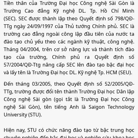
Tiền thân của Trường Đại học Công nghệ Sài Gòn là
Thí sinh/đơn vị liên quan xử lý các vấn đề phát sinh
Du lịch
trong dữ liệu đăng ký.
Trường Cao đẳng Kỹ nghệ DL. Tp. Hồ Chí Minh
•
Mã ngành:
7510203
- 25/07–17:00 28/07/2026
(SEC). SEC được thành lập theo Quyết định số 798/QĐ-
TTg ngày 24/09/1997 của Thủ tướng Chính phủ. SEC là
Mã ngành:
7810101
•
Chỉ tiêu:
80
Rà soát và tổng hợp dữ liệu tuyển sinh
trường cao đẳng ngoài công lập đầu tiên của nước ta
Rà soát dữ liệu và tổng hợp dữ liệu trên HTTS trước khi
Tổ hợp:
(Toán, 2 môn bất kì); (Văn, 2 môn bất kì)
• Phương thức xét tuyển:
ĐGNL HCM
ĐT THPT
Học Bạ
Kết Hợp
đào tạo chủ yếu theo các ngành kỹ thuật, công nghệ.
xét tuyển.
Tháng 04/2004, trên cơ sở năng lực và thành tích đào
- 29/07–17:00 30/07/2026
• Tổ hợp:
(Toán, 2 môn bất kì)
tạo của trường, Chính phủ ra Quyết định số
Tải dữ liệu và tổ chức xét tuyển (Đợt 1)
57/2004/QĐ-Ttg nâng cấp SEC lên đào tạo bậc đại học
Trường tải dữ liệu thí sinh/điểm thi/kết quả học tập… và
13. Công nghệ kỹ thuật ô tô
và lấy tên là Trường Đại học DL. Kỹ nghệ Tp. HCM (SEU).
triển khai xét tuyển.
- 04/08–17:00 10/08/2026
Đến tháng 03/2005, theo Quyết định số 52/2005/QĐ-
•
Mã ngành:
7510205
TTg, trường được đổi tên thành Trường Đại học Dân lập
Xử lý nguyện vọng trên HTTS (Đợt 1)
•
Chỉ tiêu:
50
Xác định nguyện vọng cao nhất trúng tuyển và danh
Công nghệ Sài gòn (gọi tắt là Trường Đại học Công
sách đủ điều kiện trúng tuyển.
nghệ Sài Gòn), tên tiếng Anh là Saigon Technology
• Phương thức xét tuyển:
ĐGNL HCM
ĐT THPT
Học Bạ
Kết Hợp
- Trước 17:00 13/08/2026
University (STU).
• Tổ hợp:
(Toán, 2 môn bất kì)
Rà soát kết quả và thông báo trúng tuyển (Đợt 1)
Hiện nay, STU có chức năng đào tạo từ bậc trung học
Trường rà soát kết quả trước khi công bố điểm chuẩn
và thông báo thí sinh trúng tuyển.
chuyên nghiệp đến bậc đại học và nghiên cứu khoa học