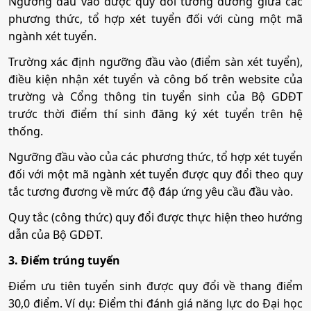
Ngưỡng đầu vào được quy đổi tương đương giữa các
Tổ hợp:
(Toán, 2 môn bất kì)
•
Chỉ tiêu:
150
phương thức, tổ hợp xét tuyển đối với cùng một mã
ngành xét tuyển.
• Phương thức xét tuyển:
ĐGNL HCM
ĐT THPT
Học Bạ
Kết Hợp
Công nghệ kỹ thuật Cơ điện tử
Trường xác định ngưỡng đầu vào (điểm sàn xét tuyển),
• Tổ hợp:
(Toán, 2 môn bất kì); (Văn, 2 môn bất kì)
điều kiện nhận xét tuyển và công bố trên website của
trường và Cổng thông tin tuyển sinh của Bộ GDĐT
Mã ngành:
7510203
trước thời điểm thí sinh đăng ký xét tuyển trên hệ
5. Kinh doanh quốc tế
Tổ hợp:
(Toán, 2 môn bất kì)
thống.
•
Mã ngành:
7340120
Ngưỡng đầu vào của các phương thức, tổ hợp xét tuyển
Công nghệ kỹ thuật ô tô
đối với một mã ngành xét tuyển được quy đổi theo quy
•
Chỉ tiêu:
50
tắc tương đương về mức độ đáp ứng yêu cầu đầu vào.
• Phương thức xét tuyển:
Mã ngành:
7510205
ĐGNL HCM
ĐT THPT
Học Bạ
Kết Hợp
Quy tắc (công thức) quy đổi được thực hiện theo hướng
• Tổ hợp:
(Toán, 2 môn bất kì); (Văn, 2 môn bất kì)
Tổ hợp:
(Toán, 2 môn bất kì)
dẫn của Bộ GDĐT.
3. Điểm trúng tuyển
6. Tài chính - Ngân hàng
Công nghệ kỹ thuật Điện điện tử
Điểm ưu tiên tuyển sinh được quy đổi về thang điểm
30,0 điểm. Ví dụ: Điểm thi đánh giá năng lực do Đại học