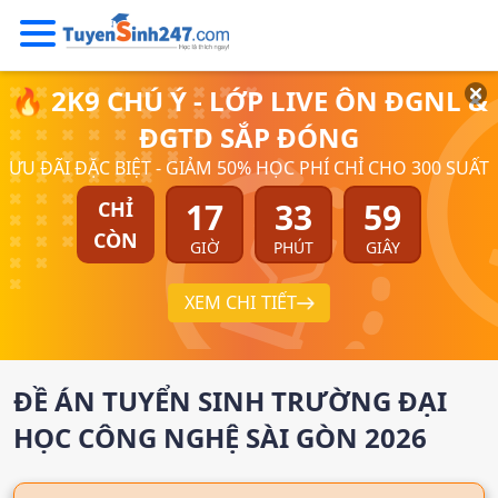
🔥 2K9 CHÚ Ý - LỚP LIVE ÔN ĐGNL &
ĐGTD SẮP ĐÓNG
ƯU ĐÃI ĐẶC BIỆT - GIẢM 50% HỌC PHÍ CHỈ CHO 300 SUẤT
17
33
58
CHỈ
CÒN
GIỜ
PHÚT
GIÂY
XEM CHI TIẾT
ĐỀ ÁN TUYỂN SINH
TRƯỜNG ĐẠI
HỌC CÔNG NGHỆ SÀI GÒN
2026