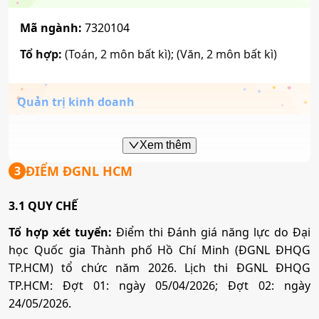
Công nghệ kỹ thuật Cơ điện tử
Mã ngành:
7320104
Mã ngành:
7510203
Tổ hợp:
(Toán, 2 môn bất kì); (Văn, 2 môn bất kì)
Tổ hợp:
(Toán, 2 môn bất kì)
Quản trị kinh doanh
Công nghệ kỹ thuật ô tô
Mã ngành:
7340101
Xem thêm
Mã ngành:
7510205
Tổ hợp:
(Toán, 2 môn bất kì); (Văn, 2 môn bất kì)
ĐIỂM ĐGNL HCM
3
Tổ hợp:
(Toán, 2 môn bất kì)
3.1 QUY CHẾ
Marketing
Công nghệ kỹ thuật Điện điện tử
Tổ hợp xét tuyển:
Điểm thi Đánh giá năng lực do Đại
học Quốc gia Thành phố Hồ Chí Minh (ĐGNL ĐHQG
Mã ngành:
7340115
TP.HCM) tổ chức năm 2026. Lịch thi ĐGNL ĐHQG
Mã ngành:
7510301
Tổ hợp:
(Toán, 2 môn bất kì); (Văn, 2 môn bất kì)
TP.HCM: Đợt 01: ngày 05/04/2026; Đợt 02: ngày
Tổ hợp:
(Toán, 2 môn bất kì)
24/05/2026.