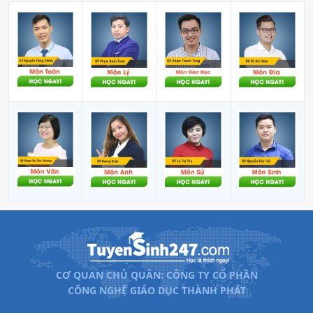
18. Đảm bảo chất lượng và an toàn thực phẩm
•
Mã ngành:
7540106
•
Chỉ tiêu:
50
• Phương thức xét tuyển:
ĐGNL HCM
ĐT THPT
Học Bạ
Kết Hợp
• Tổ hợp:
(Toán, 2 môn bất kì)
19. Quy hoạch vùng và đô thị
•
Mã ngành:
7580105
•
Chỉ tiêu:
50
CƠ QUAN CHỦ QUẢN: CÔNG TY CỔ PHẦN
• Phương thức xét tuyển:
ĐGNL HCM
ĐT THPT
Học Bạ
Kết Hợp
CÔNG NGHỆ GIÁO DỤC THÀNH PHÁT
• Tổ hợp:
(Toán, 2 môn bất kì)