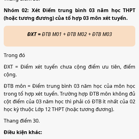
Mã ngành:
7340201
Nhóm 02: Xét Điểm trung bình 03 năm học THPT
Tổ hợp:
(Toán, 2 môn bất kì); (Văn, 2 môn bất kì)
(hoặc tương đương) của tổ hợp 03 môn xét tuyển.
ĐXT =
ĐTB M01 + ĐTB M02 + ĐTB M03
Luật kinh tế
Mã ngành:
7380107
Trong đó
Tổ hợp:
(Toán, 2 môn bất kì); (Văn, 2 môn bất kì)
ĐXT = Điểm xét tuyển chưa cộng điểm ưu tiên, điểm
cộng.
Kỹ thuật máy tính
ĐTB môn = Điểm trung bình 03 năm học của môn học
trong tổ hợp xét tuyển. Trường hợp ĐTB môn không đủ
Mã ngành:
7480106
cột điểm của 03 năm học thì phải có ĐTB ít nhất của 02
học kỳ thuộc Lớp 12 THPT (hoặc tương đương).
Tổ hợp:
(Toán, 2 môn bất kì)
Thang điểm 30.
Điều kiện khác:
Khoa học dữ liệu