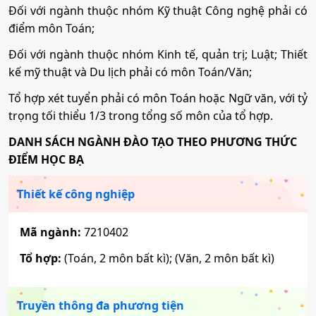
Đối với ngành thuộc nhóm Kỹ thuật Công nghệ phải có
Mã ngành:
7480109
điểm môn Toán;
Tổ hợp:
(Toán, 2 môn bất kì)
Đối với ngành thuộc nhóm Kinh tế, quản trị; Luật; Thiết
kế mỹ thuật và Du lịch phải có môn Toán/Văn;
Tổ hợp xét tuyển phải có môn Toán hoặc Ngữ văn, với tỷ
Công nghệ thông tin
trọng tối thiểu 1/3 trong tổng số môn của tổ hợp.
Mã ngành:
7480201
DANH SÁCH NGÀNH ĐÀO TẠO THEO PHƯƠNG THỨC
ĐIỂM HỌC BẠ
Tổ hợp:
(Toán, 2 môn bất kì)
Thiết kế công nghiệp
Công nghệ kỹ thuật Cơ khí
Mã ngành:
7210402
Mã ngành:
7510201
Tổ hợp:
(Toán, 2 môn bất kì); (Văn, 2 môn bất kì)
Tổ hợp:
(Toán, 2 môn bất kì)
Truyền thông đa phương tiện