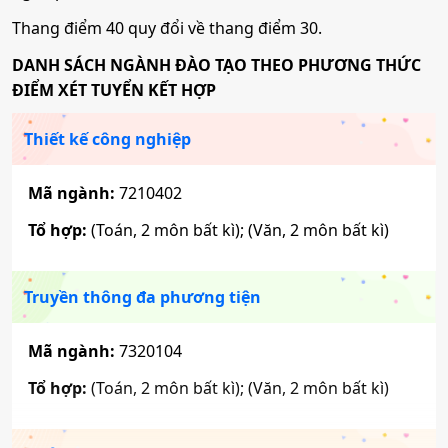
Mã ngành:
7810101
Tổ hợp:
(Toán, 2 môn bất kì)
Mã ngành:
7480109
Thang điểm 40 quy đổi về thang điểm 30.
Tổ hợp:
(Toán, 2 môn bất kì); (Văn, 2 môn bất kì)
DANH SÁCH NGÀNH ĐÀO TẠO THEO PHƯƠNG THỨC
Công nghệ kỹ thuật Điện điện tử
Công nghệ thông tin
ĐIỂM XÉT TUYỂN KẾT HỢP
Thiết kế công nghiệp
Mã ngành:
7510301
Mã ngành:
7480201
Tổ hợp:
(Toán, 2 môn bất kì)
Mã ngành:
7210402
Công nghệ kỹ thuật Cơ khí
Tổ hợp:
(Toán, 2 môn bất kì); (Văn, 2 môn bất kì)
Công nghệ kỹ thuật Điện tử viễn thông
Mã ngành:
7510201
Truyền thông đa phương tiện
Mã ngành:
7510302
Công nghệ kỹ thuật Cơ điện tử
Tổ hợp:
(Toán, 2 môn bất kì)
Mã ngành:
7320104
Mã ngành:
7510203
Tổ hợp:
(Toán, 2 môn bất kì); (Văn, 2 môn bất kì)
Logistics và Quản lý chuỗi cung ứng