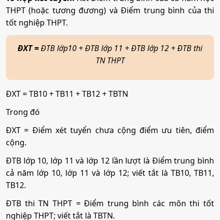
Tổ hợp:
(Toán, 2 môn bất kì)
THPT (hoặc tương đương) và Điểm trung bình của thi
tốt nghiệp THPT.
Tài chính - Ngân hàng
Công nghệ kỹ thuật Cơ khí
Kỹ thuật xây dựng Công trình giao thông
ĐXT
=
ĐTB lớp10 + ĐTB lớp 11 + ĐTB lớp 12 + ĐTB thi
Mã ngành:
7340201
Mã ngành:
7510201
TN THPT
Mã ngành:
7580205
Tổ hợp:
(Toán, 2 môn bất kì)
Luật kinh tế
Tổ hợp:
(Toán, 2 môn bất kì)
ĐXT = TB10 + TB11 + TB12 + TBTN
Công nghệ kỹ thuật Cơ điện tử
Trong đó
Mã ngành:
7380107
Quản lý xây dựng
ĐXT = Điểm xét tuyển chưa cộng điểm ưu tiên, điểm
Mã ngành:
7510203
cộng.
Kỹ thuật máy tính
Mã ngành:
7580302
Tổ hợp:
(Toán, 2 môn bất kì)
ĐTB lớp 10, lớp 11 và lớp 12 lần lượt là Điểm trung bình
Tổ hợp:
(Toán, 2 môn bất kì)
Mã ngành:
7480106
cả năm lớp 10, lớp 11 và lớp 12; viết tắt là TB10, TB11,
TB12.
Công nghệ kỹ thuật ô tô
Du lịch
ĐTB thi TN THPT = Điểm trung bình các môn thi tốt
Khoa học dữ liệu
Mã ngành:
7510205
nghiệp THPT; viết tắt là TBTN.