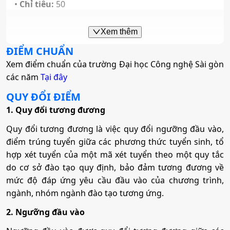
•
Chỉ tiêu:
50
Quản lý xây dựng
Mã ngành:
7580201
• Phương thức xét tuyển:
ĐGNL HCM
ĐT THPT
Học Bạ
Kết Hợp
Khoa học dữ liệu
Mã ngành:
7580302
Xem thêm
Kỹ thuật xây dựng Công trình giao thông
• Tổ hợp:
(Toán, 2 môn bất kì); (Văn, 2 môn bất kì)
ĐIỂM CHUẨN
Tổ hợp:
(Toán, 2 môn bất kì)
Mã ngành:
7480109
Xem điểm chuẩn của trường Đại học Công nghệ Sài gòn
Mã ngành:
7580205
3. Quản trị kinh doanh
các năm
Tổ hợp:
Tại đây
(Toán, 2 môn bất kì)
Du lịch
QUY ĐỔI ĐIỂM
Quản lý xây dựng
•
Mã ngành:
7340101
1. Quy đổi tương đương
Công nghệ thông tin
Mã ngành:
7810101
•
Chỉ tiêu:
200
Quy đổi tương đương là việc quy đổi ngưỡng đầu vào,
Mã ngành:
7580302
Tổ hợp:
(Toán, 2 môn bất kì); (Văn, 2 môn bất kì)
Mã ngành:
7480201
điểm trúng tuyển giữa các phương thức tuyển sinh, tổ
• Phương thức xét tuyển:
ĐGNL HCM
ĐT THPT
Học Bạ
Kết Hợp
hợp xét tuyển của một mã xét tuyển theo một quy tắc
Tổ hợp:
(Toán, 2 môn bất kì)
• Tổ hợp:
(Toán, 2 môn bất kì); (Văn, 2 môn bất kì)
Du lịch
do cơ sở đào tạo quy định, bảo đảm tương đương về
mức độ đáp ứng yêu cầu đầu vào của chương trình,
Mã ngành:
7810101
Công nghệ kỹ thuật Cơ khí
ngành, nhóm ngành đào tạo tương ứng.
4. Marketing
2. Ngưỡng đầu vào
Mã ngành:
7510201
•
Mã ngành:
7340115