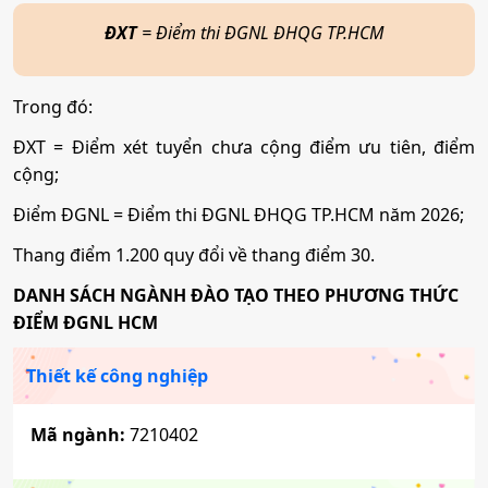
Kinh doanh quốc tế
ĐXT
= Điểm thi ĐGNL ĐHQG TP.HCM
Công nghệ kỹ thuật Điện tử viễn thông
Mã ngành:
7340120
Mã ngành:
7510302
Trong đó:
Tổ hợp:
(Toán, 2 môn bất kì); (Văn, 2 môn bất kì)
Tổ hợp:
(Toán, 2 môn bất kì)
ĐXT = Điểm xét tuyển chưa cộng điểm ưu tiên, điểm
cộng;
Tài chính - Ngân hàng
Logistics và Quản lý chuỗi cung ứng
Điểm ĐGNL = Điểm thi ĐGNL ĐHQG TP.HCM năm 2026;
Mã ngành:
7340201
Thang điểm 1.200 quy đổi về thang điểm 30.
Mã ngành:
7510605
Tổ hợp:
(Toán, 2 môn bất kì); (Văn, 2 môn bất kì)
DANH SÁCH NGÀNH ĐÀO TẠO THEO PHƯƠNG THỨC
Tổ hợp:
(Toán, 2 môn bất kì); (Văn, 2 môn bất kì)
ĐIỂM ĐGNL HCM
Luật kinh tế
Thiết kế công nghiệp
Công nghệ thực phẩm
Mã ngành:
7380107
Mã ngành:
7210402
Mã ngành:
7540101
Tổ hợp:
(Toán, 2 môn bất kì); (Văn, 2 môn bất kì)
Tổ hợp:
(Toán, 2 môn bất kì)