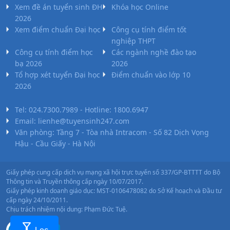
Xem đề án tuyển sinh ĐH
Khóa học Online
2026
Xem điểm chuẩn Đại học
Công cụ tính điểm tốt
20. Kỹ thuật xây dựng
nghiệp THPT
Công cụ tính điểm học
Các ngành nghề đào tạo
•
Mã ngành:
7580201
bạ 2026
2026
Tổ hợp xét tuyển Đại học
Điểm chuẩn vào lớp 10
•
Chỉ tiêu:
200
2026
• Phương thức xét tuyển:
ĐGNL HCM
ĐT THPT
Học Bạ
Kết Hợp
Tel: 024.7300.7989 - Hotline: 1800.6947
• Tổ hợp:
(Toán, 2 môn bất kì)
Email: lienhe@tuyensinh247.com
Văn phòng: Tầng 7 - Tòa nhà Intracom - Số 82 Dịch Vọng
Hậu - Cầu Giấy - Hà Nội
21. Kỹ thuật xây dựng Công trình giao thông
Giấy phép cung cấp dịch vụ mạng xã hội trực tuyến số 337/GP-BTTTT do Bộ
•
Mã ngành:
7580205
Thông tin và Truyền thông cấp ngày 10/07/2017.
Giấy phép kinh doanh giáo dục: MST-0106478082 do Sở Kế hoạch và Đầu tư
•
Chỉ tiêu:
50
cấp ngày 24/10/2011.
Chịu trách nhiệm nội dung: Phạm Đức Tuệ.
• Phương thức xét tuyển:
ĐGNL HCM
ĐT THPT
Học Bạ
Kết Hợp
filter_alt