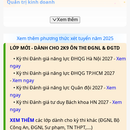
Công nghệ kỹ thuật ô tô
Quản trị kinh doanh
Mã ngành:
7510605
Tổ hợp:
(Toán, 2 môn bất kì); (Văn, 2 môn bất kì)
Mã ngành:
7510205
Mã ngành:
7340101
Xem thêm
Tổ hợp:
(Toán, 2 môn bất kì); (Văn, 2 môn bất kì)
Công nghệ thực phẩm
Công nghệ kỹ thuật Điện điện tử
Xem thêm phương thức xét tuyển năm 2025
Marketing
LỚP MỚI - DÀNH CHO 2K9 ÔN THI ĐGNL & ĐGTD
Mã ngành:
7540101
Mã ngành:
7510301
• Kỳ thi Đánh giá năng lực ĐHQG Hà Nội 2027 -
Xem
Tổ hợp:
(Toán, 2 môn bất kì)
Mã ngành:
7340115
ngay
Công nghệ kỹ thuật Điện tử viễn thông
• Kỳ thi Đánh giá năng lực ĐHQG TP.HCM 2027
Tổ hợp:
(Toán, 2 môn bất kì); (Văn, 2 môn bất kì)
Đảm bảo chất lượng và an toàn thực phẩm
-
Xem ngay
Mã ngành:
7510302
• Kỳ thi Đánh giá năng lực Quân đội 2027 -
Xem
Kinh doanh quốc tế
Mã ngành:
ngay
7540106
• Kỳ thi Đánh giá tư duy Bách khoa HN 2027 -
Xem
Tổ hợp:
(Toán, 2 môn bất kì)
Logistics và Quản lý chuỗi cung ứng
Mã ngành:
ngay
7340120
Tổ hợp:
XEM THÊM
(Toán, 2 môn bất kì); (Văn, 2 môn bất kì)
các lớp dành cho kỳ thi khác (ĐGNL Bộ
Mã ngành:
7510605
Quy hoạch vùng và đô thị
Công An, ĐGNL Sư phạm, TN THPT,....)