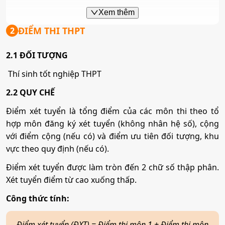
Mã ngành:
7340101
Xem thêm
Tổ hợp:
A00; A01; B00; D01; D07; C01; C03; C04; C14;
ĐIỂM THI THPT
2
X03; X23
2.1 ĐỐI TƯỢNG
Marketing
Thí sinh tốt nghiệp THPT
2.2 QUY CHẾ
Mã ngành:
7340115
Điểm xét tuyển là tổng điểm của các môn thi theo tổ
Tổ hợp:
A00; A01; B00; D01; D07; C01; C03; C04; C14;
hợp môn đăng ký xét tuyển (không nhân hệ số), cộng
X03; X23
với điểm cộng (nếu có) và điểm ưu tiên đối tượng, khu
vực theo quy định (nếu có).
Thương mại điện tử
Điểm xét tuyển được làm tròn đến 2 chữ số thập phân.
Xét tuyển điểm từ cao xuống thấp.
Mã ngành:
7340122
Công thức tính:
Tổ hợp:
A00; A01; B00; D01; D07; C01; C03; C04; C14;
X03; X23
Điểm xét tuyển (ĐXT) = Điểm thi môn 1 + Điểm thi môn