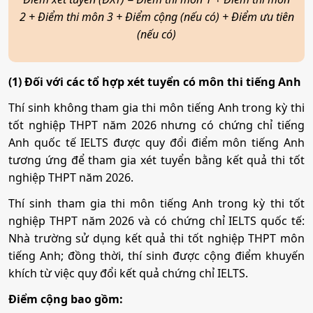
2 + Điểm thi môn 3 + Điểm cộng (nếu có) + Điểm ưu tiên
(nếu có)
Kế toán
(1) Đối với các tổ hợp xét tuyển có môn thi tiếng Anh
Mã ngành:
7340301
Thí sinh không tham gia thi môn tiếng Anh trong kỳ thi
Tổ hợp:
A00; A01; B00; D01; D07; C01; C03; C04; C14;
tốt nghiệp THPT năm 2026 nhưng có chứng chỉ tiếng
X03; X23
Anh quốc tế IELTS được quy đổi điểm môn tiếng Anh
tương ứng để tham gia xét tuyển bằng kết quả thi tốt
Công nghệ kỹ thuật cơ khí
nghiệp THPT năm 2026.
Thí sinh tham gia thi môn tiếng Anh trong kỳ thi tốt
Mã ngành:
7510201
nghiệp THPT năm 2026 và có chứng chỉ IELTS quốc tế:
Tổ hợp:
A00; A01; B00; D01; D07; C01; C03; C04; C14;
Nhà trường sử dụng kết quả thi tốt nghiệp THPT môn
X03; X23
tiếng Anh; đồng thời, thí sinh được cộng điểm khuyến
khích từ việc quy đổi kết quả chứng chỉ IELTS.
Điểm cộng bao gồm:
Công nghệ kỹ thuật điện, điện tử