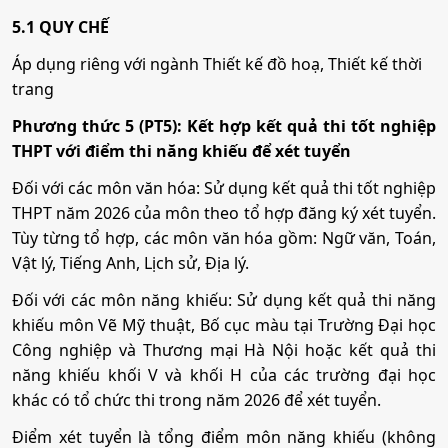
Thương mại điện tử
5.1 QUY CHẾ
Công nghệ kỹ thuật điện, điện tử
Áp dụng riêng với ngành Thiết kế đồ hoạ, Thiết kế thời
Mã ngành:
7340122
trang
Mã ngành:
7510301
Phương thức 5 (PT5): Kết hợp kết quả thi tốt nghiệp
Tổ hợp:
Q00
Kế toán
THPT với điểm thi năng khiếu để xét tuyển
Đối với các môn văn hóa: Sử dụng kết quả thi tốt nghiệp
Quản lý công nghiệp
Mã ngành:
7340301
THPT năm 2026 của môn theo tổ hợp đăng ký xét tuyển.
Tùy từng tổ hợp, các môn văn hóa gồm: Ngữ văn, Toán,
Mã ngành:
7510601
Vật lý, Tiếng Anh, Lịch sử, Địa lý.
Công nghệ kỹ thuật cơ khí
Tổ hợp:
Q00
Đối với các môn năng khiếu: Sử dụng kết quả thi năng
Mã ngành:
7510201
khiếu môn Vẽ Mỹ thuật, Bố cục màu tại Trường Đại học
Công nghiệp và Thương mại Hà Nội hoặc kết quả thi
Công nghệ sợi, dệt
năng khiếu khối V và khối H của các trường đại học
Công nghệ kỹ thuật điện, điện tử
khác có tổ chức thi trong năm 2026 để xét tuyển.
Mã ngành:
7540202
Điểm xét tuyển là tổng điểm môn năng khiếu (không
Mã ngành:
7510301
Tổ hợp:
Q00