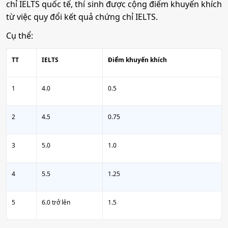
chỉ IELTS quốc tế, thí sinh được cộng điểm khuyến khích
từ việc quy đổi kết quả chứng chỉ IELTS.
Cụ thể:
TT
IELTS
Điểm khuyến khích
1
4.0
0.5
2
4.5
0.75
3
5.0
1.0
4
5.5
1.25
5
6.0 trở lên
1.5