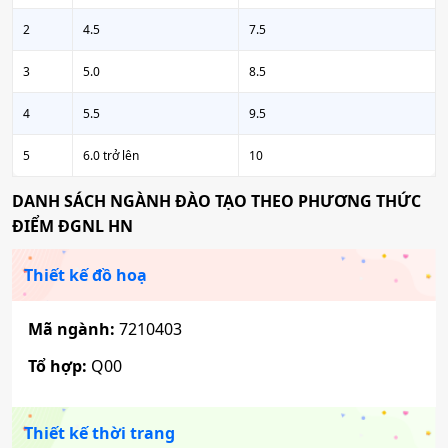
2
4.5
7.5
3
5.0
8.5
4
5.5
9.5
5
6.0 trở lên
10
DANH SÁCH NGÀNH ĐÀO TẠO THEO PHƯƠNG THỨC
ĐIỂM ĐGNL HN
Thiết kế đồ hoạ
Mã ngành:
7210403
Tổ hợp:
Q00
Thiết kế thời trang