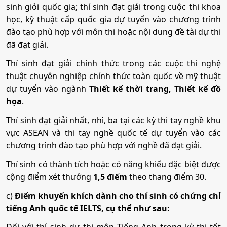
sinh giỏi quốc gia; thí sinh đạt giải trong cuộc thi khoa
Tổ hợp:
A00; A01; B00; D01; D07; C01; C03; C04; C14;
học, kỹ thuật cấp quốc gia dự tuyển vào chương trình
X03; X23
đào tạo phù hợp với môn thi hoặc nội dung đề tài dự thi
đã đạt giải.
Quản lý công nghiệp
Thí sinh đạt giải chính thức trong các cuộc thi nghệ
thuật chuyên nghiệp chính thức toàn quốc về mỹ thuật
dự tuyển vào ngành
Thiết kế thời trang, Thiết kế đồ
Mã ngành:
7510601
họa
.
Tổ hợp:
A00; A01; B00; D01; D07; C01; C03; C04; C14;
Thí sinh đạt giải nhất, nhì, ba tại các kỳ thi tay nghề khu
X03; X23
vực ASEAN và thi tay nghề quốc tế dự tuyển vào các
chương trình đào tạo phù hợp với nghề đã đạt giải.
Công nghệ sợi, dệt
Thí sinh có thành tích hoặc có năng khiếu đặc biệt được
cộng điểm xét thưởng
1,5 điểm
theo thang điểm 30.
Mã ngành:
7540202
c)
Điểm khuyến khích dành cho thí sinh có chứng chỉ
Tổ hợp:
A00; A01; B00; D01; D07; C01; C03; C04; C14;
tiếng Anh quốc tế IELTS, cụ thể như sau:
X03; X23