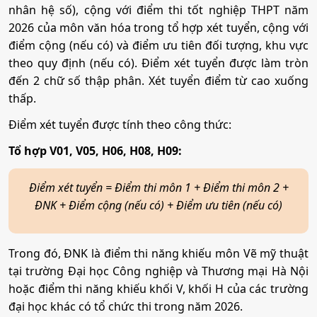
nhân hệ số), cộng với điểm thi tốt nghiệp THPT năm
2026 của môn văn hóa trong tổ hợp xét tuyển, cộng với
Quản lý công nghiệp
Công nghệ may
điểm cộng (nếu có) và điểm ưu tiên đối tượng, khu vực
theo quy định (nếu có). Điểm xét tuyển được làm tròn
đến 2 chữ số thập phân. Xét tuyển điểm từ cao xuống
Mã ngành:
7510601
Mã ngành:
7540209
thấp.
Tổ hợp:
Q00
Điểm xét tuyển được tính theo công thức:
Công nghệ sợi, dệt
Tổ hợp V01, V05, H06, H08, H09:
Mã ngành:
7540202
Điểm xét tuyển = Điểm thi môn 1 + Điểm thi môn 2 +
ĐNK + Điểm cộng (nếu có) + Điểm ưu tiên (nếu có)
Công nghệ may
Mã ngành:
7540209
Trong đó, ĐNK là điểm thi năng khiếu môn Vẽ mỹ thuật
tại trường Đại học Công nghiệp và Thương mại Hà Nội
hoặc điểm thi năng khiếu khối V, khối H của các trường
đại học khác có tổ chức thi trong năm 2026.