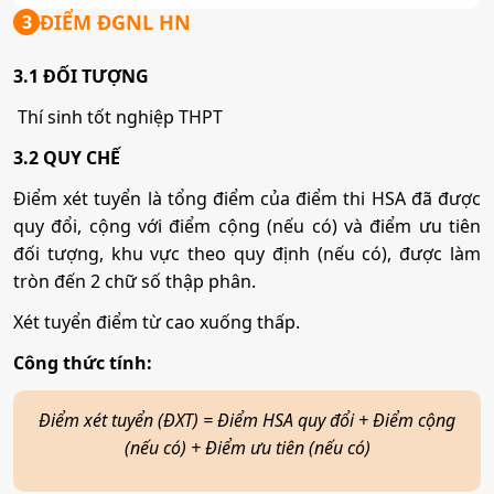
Tổ hợp:
A00; A01; B00; D01; D07; C01; C03; C04; C14;
ĐIỂM ĐGNL HN
3
X03; X23
3.1 ĐỐI TƯỢNG
Marketing
Thí sinh tốt nghiệp THPT
3.2 QUY CHẾ
Mã ngành:
7340115
Điểm xét tuyển là tổng điểm của điểm thi HSA đã được
Tổ hợp:
A00; A01; B00; D01; D07; C01; C03; C04; C14;
quy đổi, cộng với điểm cộng (nếu có) và điểm ưu tiên
X03; X23
đối tượng, khu vực theo quy định (nếu có), được làm
tròn đến 2 chữ số thập phân.
Thương mại điện tử
Xét tuyển điểm từ cao xuống thấp.
Công thức tính:
Mã ngành:
7340122
Tổ hợp:
A00; A01; B00; D01; D07; C01; C03; C04; C14;
Điểm xét tuyển (ĐXT) = Điểm HSA quy đổi + Điểm cộng
X03; X23
(nếu có) + Điểm ưu tiên (nếu có)