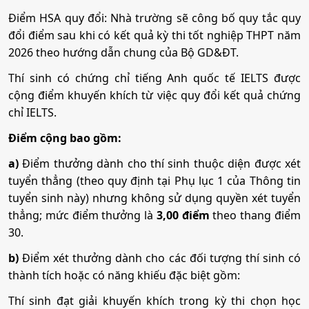
Kế toán
Điểm HSA quy đổi: Nhà trường sẽ công bố quy tắc quy
đổi điểm sau khi có kết quả kỳ thi tốt nghiệp THPT năm
2026 theo hướng dẫn chung của Bộ GD&ĐT.
Mã ngành:
7340301
Thí sinh có chứng chỉ tiếng Anh quốc tế IELTS được
Tổ hợp:
A00; A01; B00; D01; D07; C01; C03; C04; C14;
cộng điểm khuyến khích từ việc quy đổi kết quả chứng
X03; X23
chỉ IELTS.
Điểm cộng bao gồm:
Công nghệ kỹ thuật cơ khí
a)
Điểm thưởng dành cho thí sinh thuộc diện được xét
Mã ngành:
7510201
tuyển thẳng (theo quy định tại Phụ lục 1 của Thông tin
tuyển sinh này) nhưng không sử dụng quyền xét tuyển
Tổ hợp:
A00; A01; B00; D01; D07; C01; C03; C04; C14;
thẳng; mức điểm thưởng là
3,00 điểm
theo thang điểm
X03; X23
30.
b)
Điểm xét thưởng dành cho các đối tượng thí sinh có
Công nghệ kỹ thuật điện, điện tử
thành tích hoặc có năng khiếu đặc biệt gồm:
Thí sinh đạt giải khuyến khích trong kỳ thi chọn học
Mã ngành:
7510301