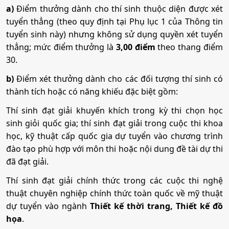
a)
Điểm thưởng dành cho thí sinh thuộc diện được xét
Mã ngành:
7510301
tuyển thẳng (theo quy định tại Phụ lục 1 của Thông tin
tuyển sinh này) nhưng không sử dụng quyền xét tuyển
Tổ hợp:
A00; A01; B00; D01; D07; C01; C03; C04; C14;
thẳng; mức điểm thưởng là
3,00 điểm
theo thang điểm
X03; X23
30.
b)
Điểm xét thưởng dành cho các đối tượng thí sinh có
Quản lý công nghiệp
thành tích hoặc có năng khiếu đặc biệt gồm:
Thí sinh đạt giải khuyến khích trong kỳ thi chọn học
Mã ngành:
7510601
sinh giỏi quốc gia; thí sinh đạt giải trong cuộc thi khoa
Tổ hợp:
A00; A01; B00; D01; D07; C01; C03; C04; C14;
học, kỹ thuật cấp quốc gia dự tuyển vào chương trình
X03; X23
đào tạo phù hợp với môn thi hoặc nội dung đề tài dự thi
đã đạt giải.
Công nghệ sợi, dệt
Thí sinh đạt giải chính thức trong các cuộc thi nghệ
thuật chuyên nghiệp chính thức toàn quốc về mỹ thuật
dự tuyển vào ngành
Mã ngành:
7540202
Thiết kế thời trang, Thiết kế đồ
họa
.
Tổ hợp:
A00; A01; B00; D01; D07; C01; C03; C04; C14;