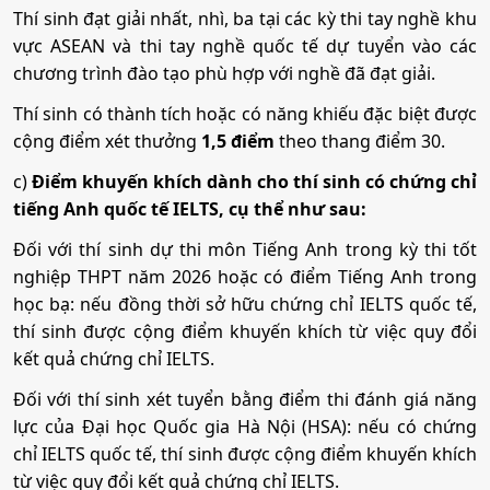
Thí sinh đạt giải nhất, nhì, ba tại các kỳ thi tay nghề khu
X03; X23
vực ASEAN và thi tay nghề quốc tế dự tuyển vào các
chương trình đào tạo phù hợp với nghề đã đạt giải.
Công nghệ may
Thí sinh có thành tích hoặc có năng khiếu đặc biệt được
cộng điểm xét thưởng
1,5 điểm
theo thang điểm 30.
Mã ngành:
7540209
c)
Điểm khuyến khích dành cho thí sinh có chứng chỉ
Tổ hợp:
A00; A01; B00; D01; D07; C01; C03; C04; C14;
tiếng Anh quốc tế IELTS, cụ thể như sau:
X03; X23
Đối với thí sinh dự thi môn Tiếng Anh trong kỳ thi tốt
nghiệp THPT năm 2026 hoặc có điểm Tiếng Anh trong
học bạ: nếu đồng thời sở hữu chứng chỉ IELTS quốc tế,
thí sinh được cộng điểm khuyến khích từ việc quy đổi
kết quả chứng chỉ IELTS.
Đối với thí sinh xét tuyển bằng điểm thi đánh giá năng
lực của Đại học Quốc gia Hà Nội (HSA): nếu có chứng
chỉ IELTS quốc tế, thí sinh được cộng điểm khuyến khích
từ việc quy đổi kết quả chứng chỉ IELTS.