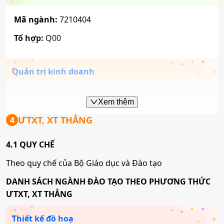
Mã ngành:
7210404
Tổ hợp:
Q00
Quản trị kinh doanh
Mã ngành:
7340101
Xem thêm
Tổ hợp:
Q00
ƯTXT, XT THẲNG
4
4.1 QUY CHẾ
Marketing
Theo quy chế của Bộ Giáo dục và Đào tạo
Mã ngành:
7340115
DANH SÁCH NGÀNH ĐÀO TẠO THEO PHƯƠNG THỨC
ƯTXT, XT THẲNG
Tổ hợp:
Q00
Thiết kế đồ hoạ