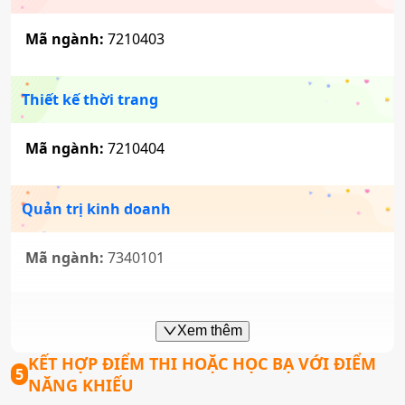
Thương mại điện tử
Mã ngành:
7210403
Mã ngành:
7340122
Tổ hợp:
Q00
Thiết kế thời trang
Mã ngành:
7210404
Kế toán
Mã ngành:
7340301
Quản trị kinh doanh
Tổ hợp:
Q00
Mã ngành:
7340101
Công nghệ kỹ thuật cơ khí
Marketing
Xem thêm
Mã ngành:
7510201
KẾT HỢP ĐIỂM THI HOẶC HỌC BẠ VỚI ĐIỂM
Mã ngành:
7340115
5
Tổ hợp:
Q00
NĂNG KHIẾU