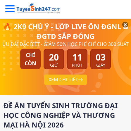
🔥 2K9 CHÚ Ý - LỚP LIVE ÔN ĐGNL &
ĐGTD SẮP ĐÓNG
ƯU ĐÃI ĐẶC BIỆT - GIẢM 50% HỌC PHÍ CHỈ CHO 300 SUẤT
20
11
02
CHỈ
CÒN
GIỜ
PHÚT
GIÂY
XEM CHI TIẾT
ĐỀ ÁN TUYỂN SINH
TRƯỜNG ĐẠI
HỌC CÔNG NGHIỆP VÀ THƯƠNG
MẠI HÀ NỘI
2026