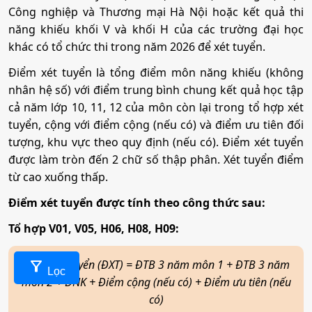
Công nghiệp và Thương mại Hà Nội hoặc kết quả thi
năng khiếu khối V và khối H của các trường đại học
khác có tổ chức thi trong năm 2026 để xét tuyển.
Điểm xét tuyển là tổng điểm môn năng khiếu (không
nhân hệ số) với điểm trung bình chung kết quả học tập
cả năm lớp 10, 11, 12 của môn còn lại trong tổ hợp xét
tuyển, cộng với điểm cộng (nếu có) và điểm ưu tiên đối
tượng, khu vực theo quy định (nếu có). Điểm xét tuyển
được làm tròn đến 2 chữ số thập phân. Xét tuyển điểm
từ cao xuống thấp.
Điểm xét tuyển được tính theo công thức sau:
Tổ hợp V01, V05, H06, H08, H09:
Điểm xét tuyển (ĐXT) = ĐTB 3 năm môn 1 + ĐTB 3 năm
filter_alt
Lọc
môn 2 + ĐNK + Điểm cộng (nếu có) + Điểm ưu tiên (nếu
có)