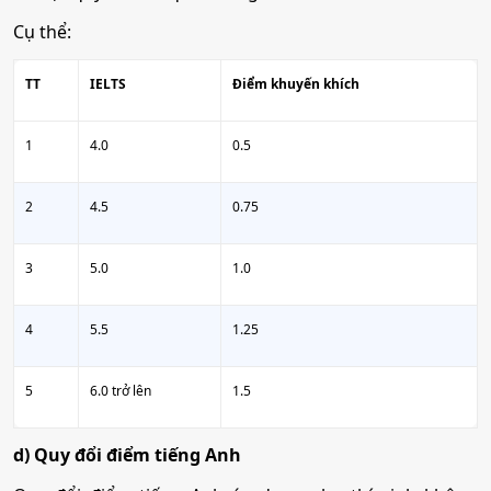
Cụ thể:
TT
IELTS
Điểm khuyến khích
1
4.0
0.5
2
4.5
0.75
3
5.0
1.0
4
5.5
1.25
5
6.0 trở lên
1.5
d) Quy đổi điểm tiếng Anh