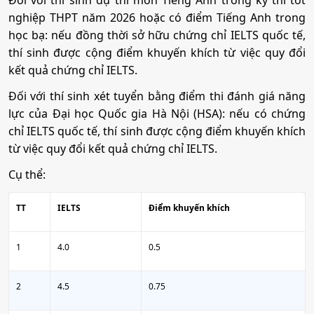
Đối với thí sinh dự thi môn Tiếng Anh trong kỳ thi tốt
nghiệp THPT năm 2026 hoặc có điểm Tiếng Anh trong
Công nghệ may
học bạ: nếu đồng thời sở hữu chứng chỉ IELTS quốc tế,
thí sinh được cộng điểm khuyến khích từ việc quy đổi
Mã ngành:
7540209
kết quả chứng chỉ IELTS.
Tổ hợp:
A00; A01; B00; D01; D07; C01; C03; C04; C14;
Đối với thí sinh xét tuyển bằng điểm thi đánh giá năng
X03; X23
lực của Đại học Quốc gia Hà Nội (HSA): nếu có chứng
chỉ IELTS quốc tế, thí sinh được cộng điểm khuyến khích
từ việc quy đổi kết quả chứng chỉ IELTS.
Cụ thể:
TT
IELTS
Điểm khuyến khích
1
4.0
0.5
2
4.5
0.75