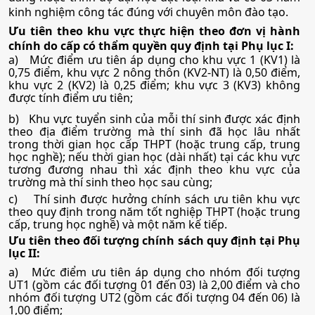
• Tổ hợp:
B00; A00; A06; D07; X10; X11; C02
kinh nghiệm công tác đúng với chuyên môn đào tạo.
Ưu tiên theo khu vực thực hiện theo đơn vị hành
chính do cấp có thẩm quyền quy định tại Phụ lục I:
19. Du lịch
a)
Mức điểm ưu tiên áp dụng cho khu vực 1 (KV1) là
0,75 điểm, khu vực 2 nông thôn (KV2-NT) là 0,50 điểm,
khu vực 2 (KV2) là 0,25 điểm; khu vực 3 (KV3) không
•
Mã ngành:
7810101
được tính điểm ưu tiên;
b)
Khu vực tuyển sinh của mỗi thí sinh được xác định
•
Chỉ tiêu:
130
theo địa điểm trường mà thí sinh đã học lâu nhất
trong thời gian học cấp THPT (hoặc trung cấp, trung
• Phương thức xét tuyển:
Ưu Tiên
ĐGNL HCM
ĐT THPT
Học Bạ
học nghề); nếu thời gian học (dài nhất) tại các khu vực
tương đương nhau thì xác định theo khu vực của
• Tổ hợp:
D01; D14; D15; D11; D12; D13
trường mà thí sinh theo học sau cùng;
c)
Thí sinh được hưởng chính sách ưu tiên khu vực
theo quy định trong năm tốt nghiệp THPT (hoặc trung
20. Quản trị dịch vụ du lịch và lữ hành
cấp, trung học nghề) và một năm kế tiếp.
Ưu tiên theo đối tượng chính sách quy định tại Phụ
lục II:
•
Mã ngành:
7810103
a)
Mức điểm ưu tiên áp dụng cho nhóm đối tượng
UT1 (gồm các đối tượng 01 đến 03) là 2,00 điểm và cho
•
Chỉ tiêu:
130
nhóm đối tượng UT2 (gồm các đối tượng 04 đến 06) là
1,00 điểm;
• Phương thức xét tuyển:
Ưu Tiên
ĐGNL HCM
ĐT THPT
Học Bạ