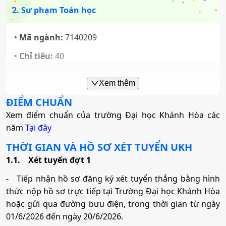
Hóa học
2. Sư phạm Toán học
Mã ngành:
7229020
Mã ngành:
7440112
Việt Nam học
•
Mã ngành:
7140209
Tổ hợp:
B00; A00; A06; D07; X10; X11; C02
Văn học
•
Chỉ tiêu:
40
Mã ngành:
7310630
• Phương thức xét tuyển:
Tổ hợp:
C00; C03; C04; D01; D09; D10; D14; D15;
Ưu Tiên
ĐGNL HCM
ĐT THPT
Học Bạ
Du lịch
Mã ngành:
7229030
Xem thêm
D65; X70; X74; X78
• Tổ hợp:
A00; A01; X06; B00; D07; K01
ĐIỂM CHUẨN
Mã ngành:
7810101
Xem điểm chuẩn của trường Đại học Khánh Hòa các
Văn hóa học
Truyền thông đa phương tiện
3. Sư phạm Vật lý
năm
Tổ hợp:
Tại đây
D01; D14; D15; D11; D12; D13
Mã ngành:
7229040
THỜI GIAN VÀ HỒ SƠ XÉT TUYỂN
UKH
Mã ngành:
7320104
•
Mã ngành:
7140211
1.1.
Xét tuyển đợt 1
Quản trị dịch vụ du lịch và lữ hành
Tổ hợp:
D01; D14; C03; C04; D09; D10; A01; K01; X18;
•
Chỉ tiêu:
30
Việt Nam học
- Tiếp nhận hồ sơ đăng ký xét tuyển thẳng bằng hình
X02; X71; X79
Mã ngành:
7810103
thức nộp hồ sơ trực tiếp tại Trường Đại học Khánh Hòa
• Phương thức xét tuyển:
Ưu Tiên
ĐGNL HCM
ĐT THPT
Học Bạ
hoặc gửi qua đường bưu điện, trong thời gian từ ngày
Mã ngành:
7310630
Tổ hợp:
D01; D14; D15; D11; D12; D13
• Tổ hợp:
A00; A01; A02; C01; C05; C06; X06
Quản trị kinh doanh
01/6/2026 đến ngày 20/6/2026.