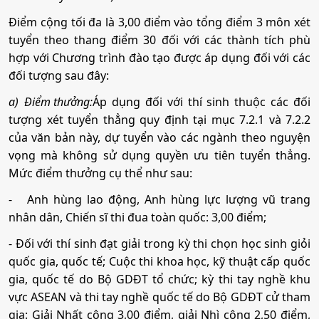
•
Chỉ tiêu:
70
Điểm cộng tối đa là 3,00 điểm vào tổng điểm 3 môn xét
• Phương thức xét tuyển:
Ưu Tiên
ĐGNL HCM
ĐT THPT
Học Bạ
tuyển theo thang điểm 30 đối với các thành tích phù
hợp với Chương trình đào tạo được áp dụng đối với các
• Tổ hợp:
C00; C03; C04; D01; D09; D10; D14; D15;
đối tượng sau đây:
D65; X70; X74; X78
a)
Điểm thưởng:
Áp dụng đối với thí sinh thuộc các đối
tượng xét tuyển thẳng quy định tại mục 7.2.1 và 7.2.2
12. Văn hóa học
của văn bản này, dự tuyển vào các ngành theo nguyện
vọng mà không sử dụng quyền ưu tiên tuyển thẳng.
•
Mã ngành:
7229040
Mức điểm thưởng cụ thể như sau:
•
Chỉ tiêu:
70
-
Anh hùng lao động, Anh hùng lực lượng vũ trang
• Phương thức xét tuyển:
nhân dân, Chiến sĩ thi đua toàn quốc: 3,00 điểm;
Ưu Tiên
ĐGNL HCM
ĐT THPT
Học Bạ
• Tổ hợp:
C00; C03; C04; D01; D09; D10; D14; D15;
- Đối với thí sinh đạt giải trong kỳ thi chọn học sinh giỏi
D65; X70; X74; X78
quốc gia, quốc tế; Cuộc thi khoa học, kỹ thuật cấp quốc
gia, quốc tế do Bộ GDĐT tổ chức; kỳ thi tay nghề khu
vực ASEAN và thi tay nghề quốc tế do Bộ GDĐT cử tham
13. Việt Nam học
gia: Giải Nhất cộng 3,00 điểm, giải Nhì cộng 2,50 điểm,