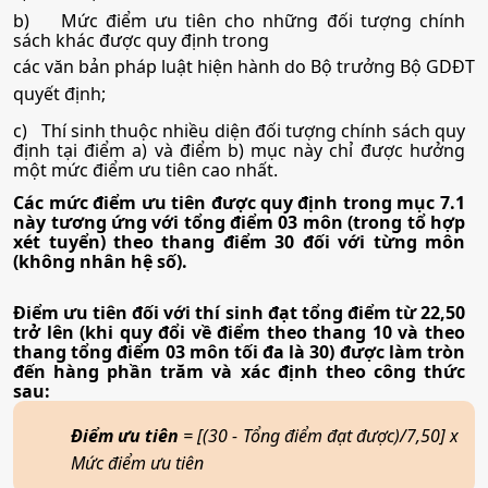
b)
Mức điểm ưu tiên cho những đối tượng chính
• Tổ hợp:
D01; D14; D15; D11; D12; D13
sách khác được quy định trong
các văn bản pháp luật hiện hành do Bộ trưởng Bộ GDĐT
quyết định;
21. Quản trị khách sạn
c)
Thí sinh thuộc nhiều diện đối tượng chính sách quy
định tại điểm a) và điểm b) mục này chỉ được hưởng
•
Mã ngành:
7810201
một mức điểm ưu tiên cao nhất.
Các mức điểm ưu tiên được quy định trong mục 7.1
•
Chỉ tiêu:
140
này tương ứng với tổng điểm 03 môn (trong tổ hợp
xét tuyển) theo thang điểm 30 đối với từng môn
• Phương thức xét tuyển:
Ưu Tiên
ĐGNL HCM
ĐT THPT
Học Bạ
(không nhân hệ số).
• Tổ hợp:
D01; D14; D15; D11; D12; D13
Điểm ưu tiên đối với thí sinh đạt tổng điểm từ 22,50
trở lên (khi quy đổi về điểm theo thang 10 và theo
thang tổng điểm 03 môn tối đa là 30) được làm tròn
đến hàng phần trăm và xác định theo công thức
sau:
Điểm ưu tiên
= [(30 - Tổng điểm đạt được)/7,50] x
Mức điểm ưu tiên