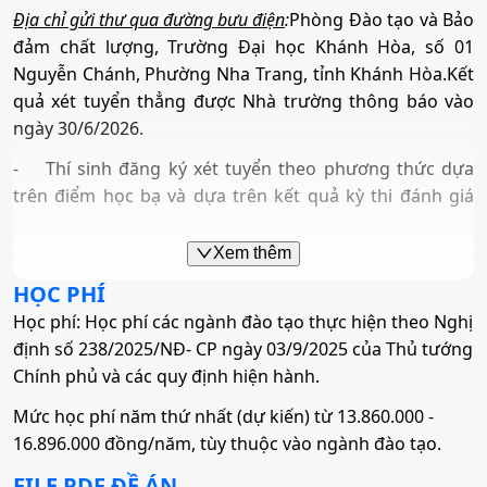
Địa chỉ gửi thư qua đường bưu điện
:
Phòng Đào tạo và Bảo
Truyền thông đa phương tiện
Quản trị khách sạn
Mã ngành:
7340101
4. Sư phạm Ngữ văn
đảm chất lượng, Trường Đại học Khánh Hòa, số 01
Nguyễn Chánh, Phường Nha Trang, tỉnh Khánh Hòa.Kết
Tổ hợp:
A01; D01; D07; D08; D09; D10; X25; K01
Mã ngành:
7320104
Mã ngành:
7810201
•
Mã ngành:
7140217
quả xét tuyển thẳng được Nhà trường thông báo vào
ngày 30/6/2026.
Tổ hợp:
D01; D14; D15; D11; D12; D13
•
Chỉ tiêu:
40
Marketing
Quản trị kinh doanh
-
Thí sinh đăng ký xét tuyển theo phương thức dựa
• Phương thức xét tuyển:
Ưu Tiên
ĐGNL HCM
ĐT THPT
Học Bạ
trên điểm học bạ và dựa trên kết quả kỳ thi đánh giá
Mã ngành:
7340115
Mã ngành:
7340101
• Tổ hợp:
C00, C03, C04, D01, D14, D15
năng lực trên hệ thống tuyển sinh trực tuyến của Nhà
Tổ hợp:
A01; D01; D07; D08; D09; D10; X25; K01
trường tại địa chỉ:
https://tuyensinh.ukh.edu.vn,
trong
Xem thêm
thời gian từ ngày 01/6/2026 đến ngày 20/6/2026
Marketing
5. Sư phạm Tiếng Anh
HỌC PHÍ
- Tất cả thí sinh có nguyện vọng xét tuyển vào Trường
Sinh học ứng dụng
Học phí: Học phí các ngành đào tạo thực hiện theo Nghị
(kể cả xét tuyển thẳng) bắt buộc phải đăng ký nguyện
Mã ngành:
7340115
định số 238/2025/NĐ- CP ngày 03/9/2025 của Thủ tướng
•
Mã ngành:
7140231
vọng trên Hệ thống tuyển sinh quốc gia theo kế hoạch
Chính phủ và các quy định hiện hành.
Mã ngành:
7420203
•
Chỉ tiêu:
40
chung của Bộ Giáo dục và Đào tạo.+ Mỗi thí sinh được
Mức học phí năm thứ nhất (dự kiến) từ 13.860.000 -
Tổ hợp:
B00; B02; B03; A02; B08; X14; X15
Sinh học ứng dụng
đăng ký tối đa 15 nguyện vọng.
• Phương thức xét tuyển:
Ưu Tiên
ĐGNL HCM
ĐT THPT
Học Bạ
16.896.000 đồng/năm, tùy thuộc vào ngành đào tạo.
+ Thời gian đăng ký từ ngày 02/7/2026 đến 17 giờ 00
• Tổ hợp:
D01; D14; D15; D09; D10; X79
Mã ngành:
7420203
FILE PDF ĐỀ ÁN