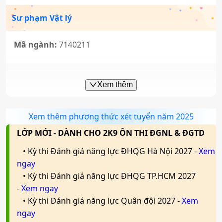
Sư phạm Vật lý
Việt Nam học
Ngôn ngữ Anh
Mã ngành:
7140211
Mã ngành:
7310630
Mã ngành:
7220201
Tổ hợp:
C00; C03; C04; D01; D09; D10; D14; D15;
Sư phạm Ngữ văn
Tổ hợp:
D01; D14; D15; D09; D10; X79; D11; D12;
Xem thêm
D65; X70; X74; X78
D13
Mã ngành:
7140217
Xem thêm phương thức xét tuyển năm 2025
Truyền thông đa phương tiện
Ngôn ngữ Trung Quốc
LỚP MỚI - DÀNH CHO 2K9 ÔN THI ĐGNL & ĐGTD
Sư phạm Tiếng Anh
Mã ngành:
7320104
Mã ngành:
7220204
• Kỳ thi Đánh giá năng lực ĐHQG Hà Nội 2027 -
Xem
ngay
Mã ngành:
7140231
Tổ hợp:
D01; D14; C03; C04; D09; D10; A01; K01; X18;
Tổ hợp:
D04; D01; D14; D15; D45; D65; X79
• Kỳ thi Đánh giá năng lực ĐHQG TP.HCM 2027
X02; X71; X79
-
Xem ngay
Sư phạm Khoa học tự nhiên
• Kỳ thi Đánh giá năng lực Quân đội 2027 -
Xem
Ngôn ngữ học
Quản trị kinh doanh
ngay