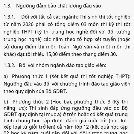
1.3.
Ngưỡng đảm bảo chất lượng đầu vào
15. Quản trị kinh doanh
1.3.1.
Đối với tất cả các ngành: Thí sinh thi tốt nghiệp
từ năm 2026 phải có tổng điểm 03 môn thi kỳ thi tốt
•
Mã ngành:
7340101
nghiệp THPT (kỳ thi trung học nghề đối với đối tượng
trung học nghề) các năm theo tổ hợp xét tuyển (hoặc
•
Chỉ tiêu:
190
sử dụng điểm thi môn Toán, Ngữ văn và một môn thi
• Phương thức xét tuyển:
khác) đạt tối thiểu 15,00 điểm theo thang điểm 30.
Ưu Tiên
ĐGNL HCM
ĐT THPT
Học Bạ
• Tổ hợp:
A01; D01; D07; D08; D09; D10; X25; K01
1.3.2.
Đối với nhóm ngành đào tạo giáo viên:
a) Phương thức 1 (Xét kết quả thi tốt nghiệp THPT):
Ngưỡng đầu vào đối với chương trình đào tạo giáo viên
16. Marketing
theo quy định của Bộ GDĐT.
•
Mã ngành:
7340115
b) Phương thức 2 (Học bạ), phương thức 3 (Kỳ thi
năng lực): Thí sinh đáp ứng ngưỡng đầu vào do Bộ
•
Chỉ tiêu:
50
GDĐT quy định tại mục a) ở trên hoặc có kết quả trung
bình chung học tập được đánh giá mức tốt (học lực
• Phương thức xét tuyển:
Ưu Tiên
ĐGNL HCM
ĐT THPT
Học Bạ
xếp loại từ giỏi trở lên) cả năm lớp 12 (kết quả học tập
02 học kỳ năm cuối cấp đối với đối tượng trung học
• Tổ hợp:
A01; D01; D07; D08; D09; D10; X25; K01