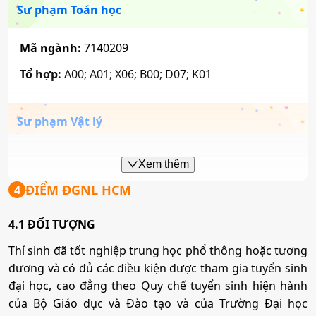
Sư phạm Toán học
Hóa học
Ngôn ngữ Anh
Mã ngành:
7140209
Tổ hợp:
A00; A01; X06; B00; D07; K01
Mã ngành:
7440112
Mã ngành:
7220201
Tổ hợp:
D01; D14; D15; D09; D10; X79; D11; D12;
Sư phạm Vật lý
Du lịch
D13
Mã ngành:
7140211
Mã ngành:
7810101
Xem thêm
Ngôn ngữ Trung Quốc
Tổ hợp:
A00; A01; A02; C01; C05; C06; X06
ĐIỂM ĐGNL HCM
4
Quản trị dịch vụ du lịch và lữ hành
Mã ngành:
7220204
4.1 ĐỐI TƯỢNG
Sư phạm Ngữ văn
Tổ hợp:
D04; D01; D14; D15; D45; D65; X79
Thí sinh đã tốt nghiệp trung học phổ thông hoặc tương
Mã ngành:
7810103
đương và có đủ các điều kiện được tham gia tuyển sinh
Mã ngành:
7140217
đại học, cao đẳng theo Quy chế tuyển sinh hiện hành
Ngôn ngữ học
Tổ hợp:
C00, C03, C04, D01, D14, D15
Quản trị khách sạn
của Bộ Giáo dục và Đào tạo và của Trường Đại học