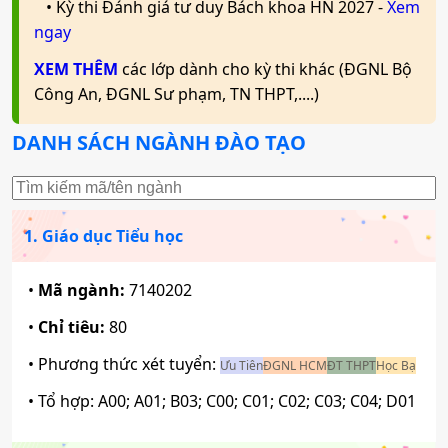
Mã ngành:
7140247
• Kỳ thi Đánh giá tư duy Bách khoa HN 2027 -
Xem
Mã ngành:
7229020
Mã ngành:
ngay
7340101
Tổ hợp:
C00; C03; C04; D01; D09; D10; D14; D15;
Tổ hợp:
XEM THÊM
A01; D01; D07; D08; D09; D10; X25; K01
các lớp dành cho kỳ thi khác (ĐGNL Bộ
Sư phạm Lịch sử - Địa lý
D65; X70; X74; X78
Công An, ĐGNL Sư phạm, TN THPT,....)
Mã ngành:
7140249
Marketing
DANH SÁCH NGÀNH ĐÀO TẠO
Văn học
Mã ngành:
7340115
Ngôn ngữ Anh
Mã ngành:
7229030
Tổ hợp:
A01; D01; D07; D08; D09; D10; X25; K01
Tổ hợp:
C00; C03; C04; D01; D09; D10; D14; D15;
1. Giáo dục Tiểu học
Mã ngành:
7220201
D65; X70; X74; X78
•
Mã ngành:
7140202
Sinh học ứng dụng
Ngôn ngữ Trung Quốc
Văn hóa học
•
Chỉ tiêu:
80
Mã ngành:
7420203
• Phương thức xét tuyển:
Mã ngành:
7220204
Ưu Tiên
ĐGNL HCM
ĐT THPT
Học Bạ
Mã ngành:
7229040
Tổ hợp:
B00; B02; B03; A02; B08; X14; X15
• Tổ hợp:
A00; A01; B03; C00; C01; C02; C03; C04; D01
Tổ hợp:
C00; C03; C04; D01; D09; D10; D14; D15;
Ngôn ngữ học
D65; X70; X74; X78