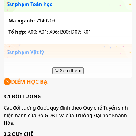
Sư phạm Toán học
Mã ngành:
7229020
Mã ngành:
7140209
Tổ hợp:
A00; A01; X06; B00; D07; K01
Văn học
Mã ngành:
7229030
Sư phạm Vật lý
Mã ngành:
7140211
Văn hóa học
Xem thêm
Tổ hợp:
A00; A01; A02; C01; C05; C06; X06
ĐIỂM HỌC BẠ
3
Mã ngành:
7229040
3.1 ĐỐI TƯỢNG
Sư phạm Ngữ văn
Việt Nam học
Các đối tượng được quy định theo Quy chế Tuyển sinh
hiện hành của Bộ GDĐT và của Trường Đại học Khánh
Mã ngành:
7140217
Mã ngành:
7310630
Hòa.
Tổ hợp:
C00, C03, C04, D01, D14, D15
3.2 QUY CHẾ