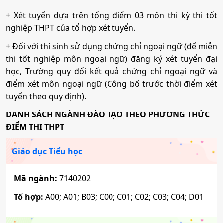
Mã ngành:
7140247
+ Xét tuyển dựa trên tổng điểm 03 môn thi kỳ thi tốt
nghiệp THPT của tổ hợp xét tuyển.
Sư phạm Lịch sử - Địa lý
+ Đối với thí sinh sử dụng chứng chỉ ngoại ngữ (để miễn
thi tốt nghiệp môn ngoại ngữ) đăng ký xét tuyển đại
Mã ngành:
7140249
học, Trường quy đổi kết quả chứng chỉ ngoại ngữ và
điểm xét môn ngoại ngữ (Công bố trước thời điểm xét
Ngôn ngữ Anh
tuyển theo quy định).
DANH SÁCH NGÀNH ĐÀO TẠO THEO PHƯƠNG THỨC
Mã ngành:
7220201
ĐIỂM THI THPT
Giáo dục Tiểu học
Ngôn ngữ Trung Quốc
Mã ngành:
7140202
Mã ngành:
7220204
Tổ hợp:
A00; A01; B03; C00; C01; C02; C03; C04; D01
Ngôn ngữ học