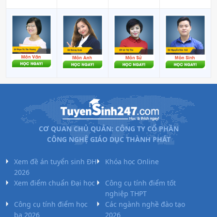
CƠ QUAN CHỦ QUẢN: CÔNG TY CỔ PHẦN
CÔNG NGHỆ GIÁO DỤC THÀNH PHÁT
Xem đề án tuyển sinh ĐH
Khóa học Online
2026
Xem điểm chuẩn Đại học
Công cụ tính điểm tốt
nghiệp THPT
Công cụ tính điểm học
Các ngành nghề đào tạo
bạ 2026
2026