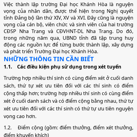
• Phương thức xét tuyển:
Ưu Tiên
ĐGNL HCM
ĐT THPT
Học Bạ
Việc thành lập trường Đại học Khánh Hòa là nguyện
vọng của nhân dân, được thể hiện trong Nghị quyết
• Tổ hợp:
D04; D01; D14; D15; D45; D65; X79
tỉnh Đảng bộ lần thứ XIV, XV và XVI. Đây cũng là nguyện
vọng của cán bộ, viên chức và sinh viên của hai trường
CĐSP Nha Trang và CĐVHNT-DL Nha Trang. Do đó,
10. Ngôn ngữ học
trong những năm qua, UBND tỉnh đã tập trung huy
động các nguồn lực để từng bước thành lập, xây dựng
•
Mã ngành:
7229020
và phát triển Trường Đại học Khánh Hòa.
NHỮNG THÔNG TIN CẦN BIẾT
•
Chỉ tiêu:
70
1.1.
Các điều kiện phụ sử dụng trong xét tuyển
• Phương thức xét tuyển:
Ưu Tiên
ĐGNL HCM
ĐT THPT
Học Bạ
Trường hợp nhiều thí sinh có cùng điểm xét ở cuối danh
• Tổ hợp:
C00; C03; C04; D01; D09; D10; D14; D15;
sách, thứ tự xét ưu tiên đối với các thí sinh có điểm
D65; X70; X74; X78
cộng thấp hơn; trường hợp nhiều thí sinh có cùng điểm
xét ở cuối danh sách và có điểm cộng bằng nhau, thứ tự
xét ưu tiên đối với các thí sinh có thứ tự ưu tiên nguyện
11. Văn học
vọng cao hơn.
1.2.
Điểm cộng (gồm: điểm thưởng, điểm xét thưởng,
•
Mã ngành:
7229030
điểm khuyến khích)