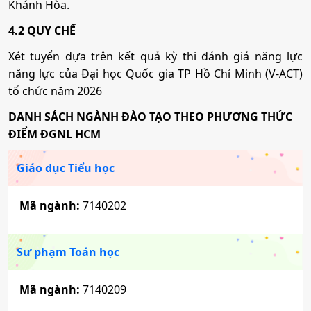
Khánh Hòa.
Mã ngành:
7229020
Mã ngành:
7810201
Sư phạm Tiếng Anh
4.2 QUY CHẾ
Tổ hợp:
C00; C03; C04; D01; D09; D10; D14; D15;
D65; X70; X74; X78
Xét tuyển dựa trên kết quả kỳ thi đánh giá năng lực
Mã ngành:
7140231
năng lực của Đại học Quốc gia TP Hồ Chí Minh (V-ACT)
tổ chức năm 2026
Tổ hợp:
D01; D14; D15; D09; D10; X79
Văn học
DANH SÁCH NGÀNH ĐÀO TẠO THEO PHƯƠNG THỨC
ĐIỂM ĐGNL HCM
Mã ngành:
7229030
Sư phạm Khoa học tự nhiên
Tổ hợp:
C00; C03; C04; D01; D09; D10; D14; D15;
Giáo dục Tiểu học
Mã ngành:
7140247
D65; X70; X74; X78
Tổ hợp:
A00; A01; A02; X06; B00; D07; D08
Mã ngành:
7140202
Văn hóa học
Sư phạm Lịch sử - Địa lý
Sư phạm Toán học
Mã ngành:
7229040
Mã ngành:
7140249
Tổ hợp:
C00; C03; C04; D01; D09; D10; D14; D15;
Mã ngành:
7140209
D65; X70; X74; X78
Tổ hợp:
A07; C00; C03; C04; D09; D10; D14; D15