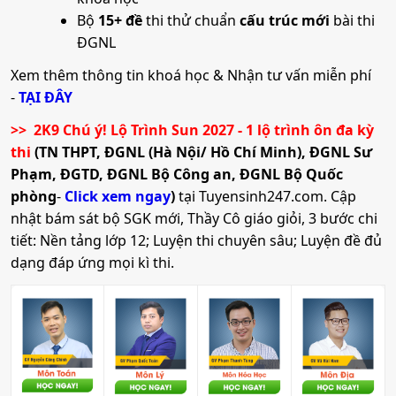
Bộ
15+ đề
thi thử chuẩn
cấu trúc mới
bài thi
ĐGNL
Xem thêm thông tin khoá học & Nhận tư vấn miễn phí
-
TẠI ĐÂY
>> 2K9 Chú ý! Lộ Trình Sun 2027 - 1 lộ trình ôn đa kỳ
thi
(TN THPT, ĐGNL (Hà Nội/ Hồ Chí Minh), ĐGNL Sư
Phạm, ĐGTD, ĐGNL Bộ Công an, ĐGNL Bộ Quốc
phòng
-
Click xem ngay
)
tại Tuyensinh247.com.
Cập
nhật bám sát bộ SGK mới, Thầy Cô giáo giỏi, 3 bước chi
tiết: Nền tảng lớp 12; Luyện thi chuyên sâu; Luyện đề đủ
dạng đáp ứng mọi kì thi.