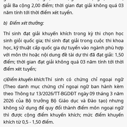
giải Ba cộng 2,00 điểm; thời gian đạt giải không quá 03
•
Mã ngành:
7310630
năm tính tới thời điểm xét tuyển.
•
Chỉ tiêu:
60
b)
Điểm xét thưởng:
• Phương thức xét tuyển:
Ưu Tiên
ĐGNL HCM
ĐT THPT
Học Bạ
Thí sinh đạt giải khuyến khích trong kỳ thi chọn học
sinh giỏi quốc gia; thí sinh đạt giải trong cuộc thi khoa
• Tổ hợp:
C00; C03; C04; D01; D09; D10; D14; D15;
học, kỹ thuật cấp quốc gia dự tuyển vào ngành phù hợp
D65; X70; X74; X78
với môn thi hoặc nội dung đề tài dự thi đã đạt giải: 1,50
điểm; thời gian đạt giải không quá 03 năm tính tới thời
14. Truyền thông đa phương tiện
điểm xét tuyển;
c)
Điểm khuyến khích:
Thí sinh có chứng chỉ ngoại ngữ
•
Mã ngành:
7320104
(Theo danh mục chứng chỉ ngoại ngữ ban hành kèm
theo Thông tư 13/2026/TT-BGDĐT ngày 09 tháng 3 năm
•
Chỉ tiêu:
50
2026 của Bộ trưởng Bộ Giáo dục và Đào tạo) nhưng
• Phương thức xét tuyển:
Ưu Tiên
ĐGNL HCM
ĐT THPT
Học Bạ
không sử dụng để quy đổi thành điểm môn ngoại ngữ
thì được cộng điểm khuyến khích; mức điểm khuyến
• Tổ hợp:
D01; D14; C03; C04; D09; D10; A01; K01;
khích từ 0,5 - 1,50 điểm.
X18; X02; X71; X79