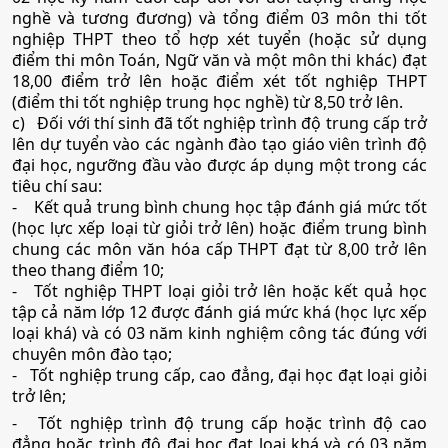
nghề và tương đương) và tổng điểm 03 môn thi tốt
nghiệp THPT theo tổ hợp xét tuyển (hoặc sử dụng
điểm thi môn Toán, Ngữ văn và một môn thi khác) đạt
17. Sinh học ứng dụng
18,00 điểm trở lên hoặc điểm xét tốt nghiệp THPT
(điểm thi tốt nghiệp trung học nghề) từ 8,50 trở lên.
•
Mã ngành:
7420203
c)
Đối với thí sinh đã tốt nghiệp trình độ trung cấp trở
lên dự tuyển vào các ngành đào tạo giáo viên trình độ
•
Chỉ tiêu:
15
đại học, ngưỡng đầu vào được áp dụng một trong các
tiêu chí sau:
• Phương thức xét tuyển:
Ưu Tiên
ĐGNL HCM
ĐT THPT
Học Bạ
-
Kết quả trung bình chung học tập đánh giá mức tốt
(học lực xếp loại từ giỏi trở lên) hoặc điểm trung bình
• Tổ hợp:
B00; B02; B03; A02; B08; X14; X15
chung các môn văn hóa cấp THPT đạt từ 8,00 trở lên
theo thang điểm 10;
-
Tốt nghiệp THPT loại giỏi trở lên hoặc kết quả học
18. Hóa học
tập cả năm lớp 12 được đánh giá mức khá (học lực xếp
loại khá) và có 03 năm kinh nghiệm công tác đúng với
•
Mã ngành:
7440112
chuyên môn đào tạo;
-
Tốt nghiệp trung cấp, cao đẳng, đại học đạt loại giỏi
•
Chỉ tiêu:
20
trở lên;
- Tốt nghiệp trình độ trung cấp hoặc trình độ cao
• Phương thức xét tuyển:
Ưu Tiên
ĐGNL HCM
ĐT THPT
Học Bạ
đẳng hoặc trình độ đại học đạt loại khá và có 03 năm