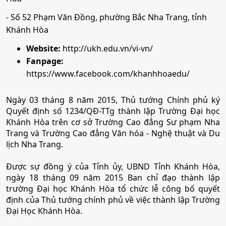
• Tổ hợp:
A07; C00; C03; C04; D09; D10; D14; D15
Mã ngành:
7810201
Quản trị khách sạn
- Số 52 Phạm Văn Đồng, phường Bắc Nha Trang, tỉnh
Khánh Hòa
8. Ngôn ngữ Anh
Mã ngành:
7810201
Website:
http://ukh.edu.vn/vi-vn/
Tổ hợp:
Fanpage:
D01; D14; D15; D11; D12; D13
•
Mã ngành:
7220201
https://www.facebook.com/khanhhoaedu/
•
Chỉ tiêu:
180
• Phương thức xét tuyển:
Ngày 03 tháng 8 năm 2015, Thủ tướng Chính phủ ký
Ưu Tiên
ĐGNL HCM
ĐT THPT
Học Bạ
Quyết định số 1234/QĐ-TTg thành lập Trường Đại học
• Tổ hợp:
D01; D14; D15; D09; D10; X79; D11; D12;
Khánh Hòa trên cơ sở Trường Cao đẳng Sư phạm Nha
D13
Trang và Trường Cao đẳng Văn hóa - Nghệ thuật và Du
lịch Nha Trang.
9. Ngôn ngữ Trung Quốc
Được sự đồng ý của Tỉnh ủy, UBND Tỉnh Khánh Hòa,
ngày 18 tháng 09 năm 2015 Ban chỉ đạo thành lập
trường Đại học Khánh Hòa tổ chức lễ công bố quyết
•
Mã ngành:
7220204
định của Thủ tướng chính phủ về việc thành lập Trường
•
Chỉ tiêu:
50
Đại Học Khánh Hòa.