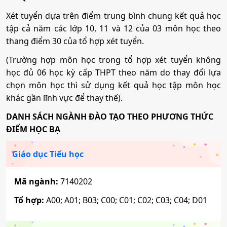
Truyền thông đa phương tiện
Xét tuyển dựa trên điểm trung bình chung kết quả học
Sư phạm Tiếng Anh
tập cả năm các lớp 10, 11 và 12 của 03 môn học theo
Mã ngành:
7320104
thang điểm 30 của tổ hợp xét tuyển.
Mã ngành:
7140231
(Trường hợp môn học trong tổ hợp xét tuyển không
Tổ hợp:
D01; D14; D15; D09; D10; X79
học đủ 06 học kỳ cấp THPT theo năm do thay đổi lựa
Quản trị kinh doanh
chọn môn học thì sử dụng kết quả học tập môn học
khác gần lĩnh vực để thay thế).
Sư phạm Khoa học tự nhiên
Mã ngành:
7340101
DANH SÁCH NGÀNH ĐÀO TẠO THEO PHƯƠNG THỨC
Mã ngành:
7140247
ĐIỂM HỌC BẠ
Marketing
Tổ hợp:
A00; A01; A02; X06; B00; D07; D08
Giáo dục Tiểu học
Mã ngành:
7340115
Sư phạm Lịch sử - Địa lý
Mã ngành:
7140202
Sinh học ứng dụng
Tổ hợp:
A00; A01; B03; C00; C01; C02; C03; C04; D01
Mã ngành:
7140249
Mã ngành:
7420203
Tổ hợp:
A07; C00; C03; C04; D09; D10; D14; D15