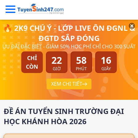
🔥 2K9 CHÚ Ý - LỚP LIVE ÔN ĐGNL &
ĐGTD SẮP ĐÓNG
ƯU ĐÃI ĐẶC BIỆT - GIẢM 50% HỌC PHÍ CHỈ CHO 300 SUẤT
22
58
15
CHỈ
CÒN
GIỜ
PHÚT
GIÂY
XEM CHI TIẾT
ĐỀ ÁN TUYỂN SINH
TRƯỜNG ĐẠI
HỌC KHÁNH HÒA
2026