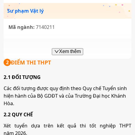
Sư phạm Vật lý
Mã ngành:
7140211
Sư phạm Ngữ văn
Xem thêm
ĐIỂM THI THPT
2
Mã ngành:
7140217
2.1 ĐỐI TƯỢNG
Sư phạm Tiếng Anh
Các đối tượng được quy định theo Quy chế Tuyển sinh
hiện hành của Bộ GDĐT và của Trường Đại học Khánh
Mã ngành:
7140231
Hòa.
2.2 QUY CHẾ
Sư phạm Khoa học tự nhiên
Xét tuyển dựa trên kết quả thi tốt nghiệp THPT
năm 2026.