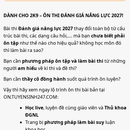
DÀNH CHO 2K9 – ÔN THI ĐÁNH GIÁ NĂNG LỰC 2027!
Bài thi
Đánh giá năng lực 2027
thay đổi toàn bộ từ cấu
trúc bài thi, các dạng câu hỏi,.... mà bạn
chưa biết phải
ôn tập
như thế nào cho hiệu quả? không học môn đó
thì làm bài ra sao?
Bạn cần
phương pháp ôn tập và làm bài thi
từ những
người
am hiểu
về kì thi và đề thi?
Bạn cần
thầy cô đồng hành
suốt quá trình ôn luyện?
Vậy thì hãy xem ngay lộ trình ôn thi bài bản tại
ON.TUYENSINH247.COM:
Học live
, luyện đề cùng giáo viên và
Thủ khoa
ĐGNL
Trang bị
phương pháp làm bài suy
luận
khoa học