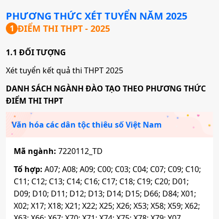
PHƯƠNG THỨC XÉT TUYỂN NĂM
2025
ĐIỂM THI THPT
- 2025
1
1.1 ĐỐI TƯỢNG
Xét tuyển kết quả thi THPT 2025
DANH SÁCH NGÀNH ĐÀO TẠO THEO PHƯƠNG THỨC
ĐIỂM THI THPT
Văn hóa các dân tộc thiêu số Việt Nam
Mã ngành:
7220112_TD
Tổ hợp:
A07; A08; A09; C00; C03; C04; C07; C09; C10;
C11; C12; C13; C14; C16; C17; C18; C19; C20; D01;
D09; D10; D11; D12; D13; D14; D15; D66; D84; X01;
X02; X17; X18; X21; X22; X25; X26; X53; X58; X59; X62;
X63; X66; X67; X70; X71; X74; X75; X78; X79; Y07