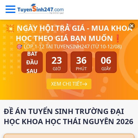
💥 NGÀY HỘI TRẢ GIÁ - MUA KHOÁ
HỌC THEO GIÁ BẠN MUỐN❗
🎯 LỚP 1-12 TẠI TUYENSINH247 (TỪ 10-12/08)
BẮT
23
36
05
ĐẦU
GIỜ
PHÚT
GIÂY
SAU
XEM CHI TIẾT
ĐỀ ÁN TUYỂN SINH
TRƯỜNG ĐẠI
HỌC KHOA HỌC THÁI NGUYÊN
2026