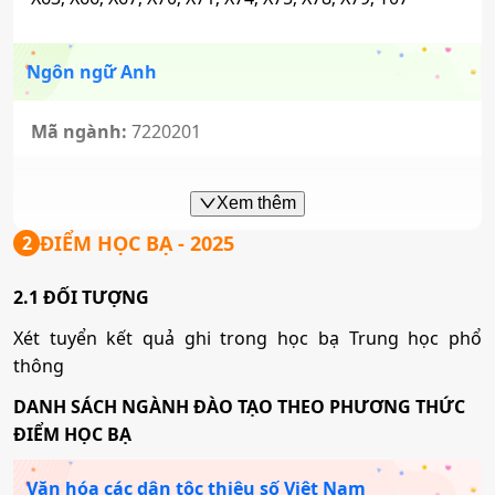
Ngôn ngữ Anh
Mã ngành:
7220201
Tổ hợp:
D01; D09; D10; D11; D12; D13; D14; D15;
D66; D84; X25; X26; X78; X79
Xem thêm
ĐIỂM HỌC BẠ
- 2025
2
Song ngữ Anh - Hàn
2.1 ĐỐI TƯỢNG
Mã ngành:
7220201_AH
Xét tuyển kết quả ghi trong học bạ Trung học phổ
thông
Tổ hợp:
D01; D09; D10; D11; D12; D13; D14; D15;
D66; D84; X25; X26; X78; X79
DANH SÁCH NGÀNH ĐÀO TẠO THEO PHƯƠNG THỨC
ĐIỂM HỌC BẠ
Song ngữ Anh -Trung
Văn hóa các dân tộc thiêu số Việt Nam