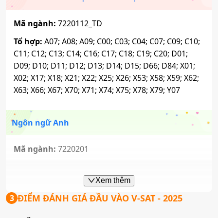
Mã ngành:
7220201_AT
Mã ngành:
7220112_TD
Tổ hợp:
D01; D09; D10; D11; D12; D13; D14; D15;
Tổ hợp:
A07; A08; A09; C00; C03; C04; C07; C09; C10;
D66; D84; X25; X26; X78; X79
C11; C12; C13; C14; C16; C17; C18; C19; C20; D01;
D09; D10; D11; D12; D13; D14; D15; D66; D84; X01;
X02; X17; X18; X21; X22; X25; X26; X53; X58; X59; X62;
Ngôn ngữ Anh (CTĐT định hướng giảng dạy)
X63; X66; X67; X70; X71; X74; X75; X78; X79; Y07
Mã ngành:
7220201_GV
Ngôn ngữ Anh
Tổ hợp:
D01; D09; D10; D11; D12; D13; D14; D15;
D66; D84; X25; X26; X78; X79
Mã ngành:
7220201
Tổ hợp:
D01; D09; D10; D11; D12; D13; D14; D15;
Ngôn ngữ Trung Quốc
D66; D84; X25; X26; X78; X79
Xem thêm
Mã ngành:
7220204
ĐIỂM ĐÁNH GIÁ ĐẦU VÀO V-SAT
- 2025
3
Song ngữ Anh - Hàn
Tổ hợp:
A07; A08; A09; C00; C03; C04; C14; C19; C20;