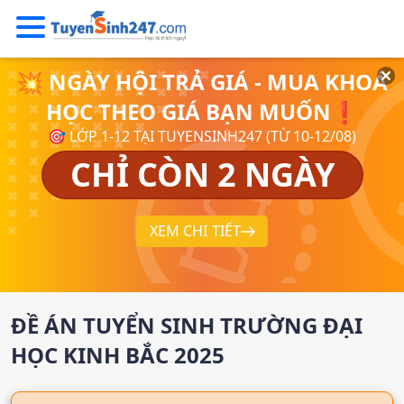
💥 NGÀY HỘI TRẢ GIÁ - MUA KHOÁ
HỌC THEO GIÁ BẠN MUỐN❗
🎯 LỚP 1-12 TẠI TUYENSINH247 (TỪ 10-12/08)
CHỈ CÒN 2 NGÀY
XEM CHI TIẾT
ĐỀ ÁN TUYỂN SINH
TRƯỜNG ĐẠI
HỌC KINH BẮC
2025