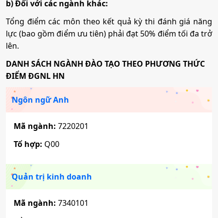
b) Đối với các ngành khác:
Dược học
Tổng điểm các môn theo kết quả kỳ thi đánh giá năng
lực (bao gồm điểm ưu tiên) phải đạt 50% điểm tối đa trở
Mã ngành:
7720201
lên.
DANH SÁCH NGÀNH ĐÀO TẠO THEO PHƯƠNG THỨC
Quản trị dịch vụ du lịch và lữ hành
ĐIỂM ĐGNL HN
Ngôn ngữ Anh
Mã ngành:
7810103
Mã ngành:
7220201
Tổ hợp:
Q00
Quản trị kinh doanh
Mã ngành:
7340101