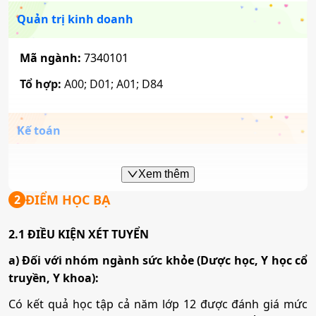
Quản trị kinh doanh
Mã ngành:
7340101
Tổ hợp:
A00; D01; A01; D84
Kế toán
Mã ngành:
7340301
Xem thêm
Tổ hợp:
A00; D01; A01; D84
ĐIỂM HỌC BẠ
2
2.1 ĐIỀU KIỆN XÉT TUYỂN
Công nghệ thông tin
a) Đối với nhóm ngành sức khỏe (Dược học, Y học cổ
truyền, Y khoa):
Mã ngành:
7480201
Có kết quả học tập cả năm lớp 12 được đánh giá mức
Tổ hợp:
A00; D01; A01; A10