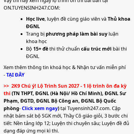
Vậy thì hãy xem ngay lộ trình ôn thi bài bản tại
Thí sinh gửi chuyển phát nhanh hồ sơ qua bưu điện về
ON.TUYENSINH247.COM:
địa chỉ: Trung tâm Tuyển sinh và Hợp tác doanh nghiệp
Trường Đại học Kinh Bắc – phố Phúc Sơn, phường Vũ
Học live
, luyện đề cùng giáo viên và
Thủ khoa
Ninh, TP Bắc Ninh
ĐGNL
Trang bị
phương pháp làm bài suy
luận
Đăng ký trên Website của Nhà trường:
khoa học
https://truongdaihockinhbac.edu.vn
Bộ
15+ đề
thi thử chuẩn
cấu trúc mới
bài thi
Quy trình xét tuyển
ĐGNL
B
ước 1:
Thí sinh gửi hồ sơ đăng ký xét tuyển về Trường
Xem thêm thông tin khoá học & Nhận tư vấn miễn phí
Đại học Kinh Bắc
-
TẠI ĐÂY
Bước 2:
Tổng hợp hồ sơ của thí sinh đăng ký
>> 2K9 Chú ý! Lộ Trình Sun 2027 - 1 lộ trình ôn đa kỳ
thi
(TN THPT, ĐGNL (Hà Nội/ Hồ Chí Minh), ĐGNL Sư
Bước 3:
Nhập dữ liệu, thống kê các điều kiện xét tuyển
Phạm, ĐGTD, ĐGNL Bộ Công an, ĐGNL Bộ Quốc
(cập nhật dữ liệu lên hệ thống của Bộ Giáo dục và Đào tạo
phòng
-
Click xem ngay
)
tại Tuyensinh247.com.
Cập
và của Nhà trường)
nhật bám sát bộ SGK mới, Thầy Cô giáo giỏi, 3 bước chi
Bước 4:
Họp Hội đồng tuyển sinh, xét tuyển thí sinh
tiết: Nền tảng lớp 12; Luyện thi chuyên sâu; Luyện đề đủ
theo danh sách đăng ký nguyện vọng vào Trường Đại
dạng đáp ứng mọi kì thi.