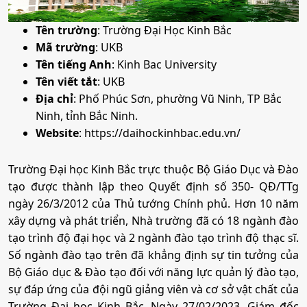
• Phương thức xét tuyển:
ĐT THPT
Học Bạ
Ưu Tiên
ĐGTD
Bản sao công chứng Bằng tốt nghiệp trung cấp, cao
BK
Thi Riêng
ĐGNL HN
đẳng, đại học
(đối với phương thức 5)
Tên trường
: Trường Đại Học Kinh Bắc
Mã trường
: UKB
• Tổ hợp:
A00; A01; B00; D07; D08; D90; Q00
Đơn xin xác nhận thời gian công tác từ 3 năm trở lên
Tên tiếng Anh
: Kinh Bac University
đúng với chuyên môn được đào tạo
(Mẫu 03)
hoặc có
Tên viết tắt
: UKB
giấy phép hành nghề từ 1 năm trở lên tính đến thời
6. Y học cổ truyền
Địa chỉ
: Phố Phúc Sơn, phường Vũ Ninh, TP Bắc
điểm xét tuyển
(đối với phương thức 5)
Ninh, tỉnh Bắc Ninh.
Giấy xác nhận kết quả đánh giá năng lực của các trường
•
Mã ngành:
7720115
Website
: https://daihockinhbac.edu.vn/
khác
(đối với phương thức 4)
•
Chỉ tiêu:
80
Trường Đại học Kinh Bắc trực thuộc Bộ Giáo Dục và Đào
Các giấy tờ ưu tiên, chứng nhận liên quan
• Phương thức xét tuyển:
Ưu Tiên
ĐGTD BK
Thi Riêng
ĐT
tạo được thành lập theo Quyết định số 350- QĐ/TTg
(đối với phương thức 3)
THPT
Học Bạ
ĐGNL HN
ngày 26/3/2012 của Thủ tướng Chính phủ. Hơn 10 năm
Thời gian nhận hồ sơ
xây dựng và phát triển, Nhà trường đã có 18 ngành đào
• Tổ hợp:
A00; A01; B00; D07; D08; D90; Q00
tạo trình độ đại học và 2 ngành đào tạo trình độ thạc sĩ.
a) Thời gian nhận hồ sơ đăng ký xét tuyển:
Theo quy
Số ngành đào tạo trên đã khẳng định sự tin tưởng của
định của Bộ Giáo dục và Đào tạo
7. Dược học
Bộ Giáo dục & Đào tạo đối với năng lực quản lý đào tạo,
b) Xét tuyển đợt 1:
Theo quy định của Bộ Giáo dục và
sự đáp ứng của đội ngũ giảng viên và cơ sở vật chất của
Đào tạo
Trường Đại học Kinh Bắc. Ngày 27/02/2023, Giám đốc