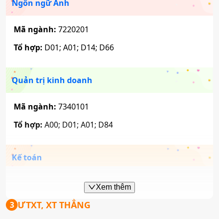
Ngôn ngữ Anh
Mã ngành:
7220201
Tổ hợp:
D01; A01; D14; D66
Quản trị kinh doanh
Mã ngành:
7340101
Tổ hợp:
A00; D01; A01; D84
Kế toán
Mã ngành:
7340301
Xem thêm
Tổ hợp:
A00; D01; A01; D84
ƯTXT, XT THẲNG
3