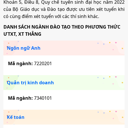
Khoản 5, Điều 8, Quy chế tuyển sinh đại học năm 2022
của Bộ Giáo dục và Đào tạo được ưu tiên xét tuyển khi
có cùng điểm xét tuyển với các thí sinh khác.
Dược học
DANH SÁCH NGÀNH ĐÀO TẠO THEO PHƯƠNG THỨC
Mã ngành:
7720201
ƯTXT, XT THẲNG
Tổ hợp:
A00; A01; B00; D07; D08; D90
Ngôn ngữ Anh
Quản trị dịch vụ du lịch và lữ hành
Mã ngành:
7220201
Mã ngành:
7810103
Quản trị kinh doanh
Tổ hợp:
A00; A01; D01; D14; D15; C00
Mã ngành:
7340101
Kế toán