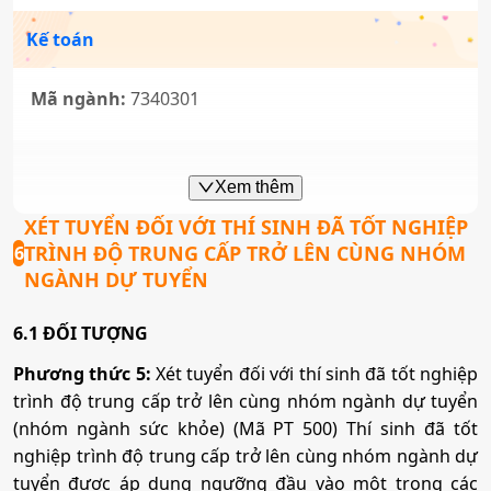
Mã ngành:
7810103
Kế toán
Tổ hợp:
Q00
Mã ngành:
7340301
Công nghệ thông tin
Xem thêm
XÉT TUYỂN ĐỐI VỚI THÍ SINH ĐÃ TỐT NGHIỆP
Mã ngành:
7480201
TRÌNH ĐỘ TRUNG CẤP TRỞ LÊN CÙNG NHÓM
6
NGÀNH DỰ TUYỂN
Y khoa
6.1 ĐỐI TƯỢNG
Mã ngành:
7720101
Phương thức 5:
Xét tuyển đối với thí sinh đã tốt nghiệp
trình độ trung cấp trở lên cùng nhóm ngành dự tuyển
Tổ hợp:
A00; A01; B00; D90
(nhóm ngành sức khỏe) (Mã PT 500) Thí sinh đã tốt
nghiệp trình độ trung cấp trở lên cùng nhóm ngành dự
Y học cổ truyền
tuyển được áp dụng ngưỡng đầu vào một trong các