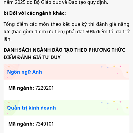
năm 2025 do Bộ Giáo dục và Đào tạo quy định.
Tổ hợp:
Q00
b) Đối với các ngành khác:
Tổng điểm các môn theo kết quả kỳ thi đánh giá năng
Y học cổ truyền
lực (bao gồm điểm ưu tiên) phải đạt 50% điểm tối đa trở
lên.
Mã ngành:
7720115
DANH SÁCH NGÀNH ĐÀO TẠO THEO PHƯƠNG THỨC
Tổ hợp:
Q00
ĐIỂM ĐÁNH GIÁ TƯ DUY
Ngôn ngữ Anh
Dược học
Mã ngành:
7220201
Mã ngành:
7720201
Tổ hợp:
Q00
Quản trị kinh doanh
Quản trị dịch vụ du lịch và lữ hành
Mã ngành:
7340101