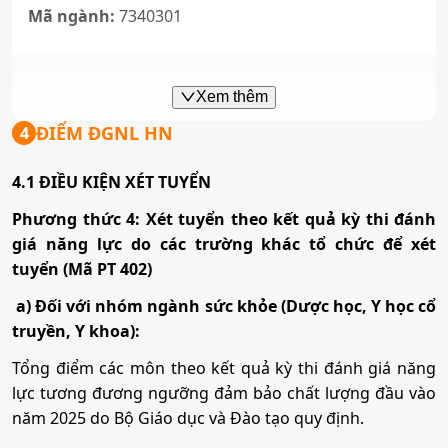
Mã ngành:
7340301
Công nghệ thông tin
Xem thêm
ĐIỂM ĐGNL HN
4
Mã ngành:
7480201
4.1 ĐIỀU KIỆN XÉT TUYỂN
Y khoa
Phương thức 4: Xét tuyển theo kết quả kỳ thi đánh
giá năng lực do các trường khác tổ chức để xét
Mã ngành:
7720101
tuyển (Mã PT 402)
Tổ hợp:
A00; A01; B00; D90
a) Đối với nhóm ngành sức khỏe (Dược học, Y học cổ
truyền, Y khoa):
Y học cổ truyền
Tổng điểm các môn theo kết quả kỳ thi đánh giá năng
lực tương đương ngưỡng đảm bảo chất lượng đầu vào
Mã ngành:
7720115
năm 2025 do Bộ Giáo dục và Đào tạo quy định.