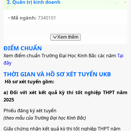
2. Quản trị kinh doanh
•
Mã ngành:
7340101
•
Chỉ tiêu:
100
Xem thêm
• Phương thức xét tuyển:
Ưu Tiên
ĐGTD BK
ĐT THPT
Học
ĐIỂM CHUẨN
Bạ
ĐGNL HN
Xem điểm chuẩn Trường Đại Học Kinh Bắc các năm
Tại
• Tổ hợp:
A00; D01; A01; D84; Q00
đây
THỜI GIAN VÀ HỒ SƠ XÉT TUYỂN
UKB
3. Kế toán
Hồ sơ xét tuyển gồm:
a) Đối với xét kết quả kỳ thi tốt nghiệp THPT năm
•
Mã ngành:
7340301
2025
•
Chỉ tiêu:
100
Phiếu đăng ký xét tuyển
• Phương thức xét tuyển:
Ưu Tiên
ĐGTD BK
ĐT THPT
Học
(theo mẫu của Trường Đại học Kinh Bắc)
Bạ
ĐGNL HN
Giấy chứng nhận kết quả kỳ thi tốt nghiệp THPT năm