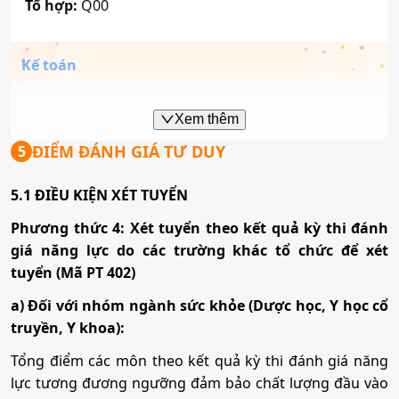
Tổ hợp:
Q00
Kế toán
Mã ngành:
7340301
Xem thêm
Tổ hợp:
Q00
ĐIỂM ĐÁNH GIÁ TƯ DUY
5
5.1 ĐIỀU KIỆN XÉT TUYỂN
Công nghệ thông tin
Phương thức 4: Xét tuyển theo kết quả kỳ thi đánh
giá năng lực do các trường khác tổ chức để xét
Mã ngành:
7480201
tuyển (Mã PT 402)
Tổ hợp:
Q00
a) Đối với nhóm ngành sức khỏe (Dược học, Y học cổ
truyền, Y khoa):
Y khoa
Tổng điểm các môn theo kết quả kỳ thi đánh giá năng
lực tương đương ngưỡng đảm bảo chất lượng đầu vào
Mã ngành:
7720101