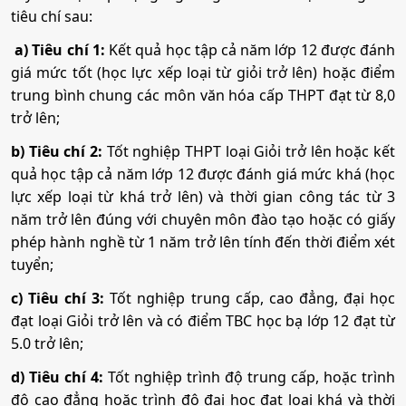
tiêu chí sau:
Mã ngành:
7720115
a) Tiêu chí 1:
Kết quả học tập cả năm lớp 12 được đánh
giá mức tốt (học lực xếp loại từ giỏi trở lên) hoặc điểm
trung bình chung các môn văn hóa cấp THPT đạt từ 8,0
Dược học
trở lên;
Mã ngành:
7720201
b) Tiêu chí 2:
Tốt nghiệp THPT loại Giỏi trở lên hoặc kết
quả học tập cả năm lớp 12 được đánh giá mức khá (học
lực xếp loại từ khá trở lên) và thời gian công tác từ 3
Quản trị dịch vụ du lịch và lữ hành
năm trở lên đúng với chuyên môn đào tạo hoặc có giấy
phép hành nghề từ 1 năm trở lên tính đến thời điểm xét
Mã ngành:
7810103
tuyển;
c) Tiêu chí 3:
Tốt nghiệp trung cấp, cao đẳng, đại học
đạt loại Giỏi trở lên và có điểm TBC học bạ lớp 12 đạt từ
5.0 trở lên;
d) Tiêu chí 4:
Tốt nghiệp trình độ trung cấp, hoặc trình
độ cao đẳng hoặc trình độ đại học đạt loại khá và thời