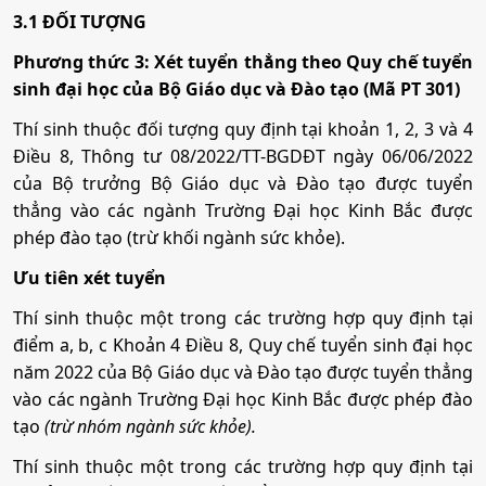
3.1 ĐỐI TƯỢNG
Công nghệ thông tin
Phương thức 3: Xét tuyển thẳng theo Quy chế tuyển
sinh đại học của Bộ Giáo dục và Đào tạo (Mã PT 301)
Mã ngành:
7480201
Thí sinh thuộc đối tượng quy định tại khoản 1, 2, 3 và 4
Tổ hợp:
A00; D01; A01; A10
Điều 8, Thông tư 08/2022/TT-BGDĐT ngày 06/06/2022
của Bộ trưởng Bộ Giáo dục và Đào tạo được tuyển
Y khoa
thẳng vào các ngành Trường Đại học Kinh Bắc được
phép đào tạo (trừ khối ngành sức khỏe).
Mã ngành:
7720101
Ưu tiên xét tuyển
Tổ hợp:
A00; A01; B00; D07; D08; D90
Thí sinh thuộc một trong các trường hợp quy định tại
điểm a, b, c Khoản 4 Điều 8, Quy chế tuyển sinh đại học
năm 2022 của Bộ Giáo dục và Đào tạo được tuyển thẳng
Y học cổ truyền
vào các ngành Trường Đại học Kinh Bắc được phép đào
tạo
(trừ nhóm ngành sức khỏe).
Mã ngành:
7720115
Thí sinh thuộc một trong các trường hợp quy định tại
Tổ hợp:
A00; A01; B00; D07; D08; D90