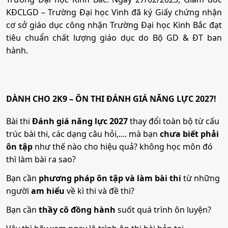
•
Mã ngành:
7720201
KĐCLGD – Trường Đại học Vinh đã ký Giấy chứng nhận
c) Các đợt xét tuyển bổ sung:
Đến hết ngày
•
Chỉ tiêu:
50
cơ sở giáo dục công nhận Trường Đại học Kinh Bắc đạt
20/12/2025
tiêu chuẩn chất lượng giáo dục do Bộ GD & ĐT ban
• Phương thức xét tuyển:
Ưu Tiên
ĐGTD BK
Thi Riêng
ĐT
Chú ý: Nhà trường có thể điều chỉnh lịch xét tuyển các đợt
hành.
THPT
Học Bạ
ĐGNL HN
tuyển phù hợp với tình hình thực tế.
• Tổ hợp:
A00; A01; B00; D07; D08; D90; Q00
Địa điểm nhận hồ sơ xét tuyển
Trung tâm Tuyển sinh và Hợp tác doanh nghiệp Trường
DÀNH CHO 2K9 – ÔN THI ĐÁNH GIÁ NĂNG LỰC 2027!
8. Quản trị dịch vụ du lịch và lữ hành
Đại học Kinh Bắc - phố Phúc Sơn, phường Vũ Ninh,
thành phố Bắc Ninh, tỉnh Bắc Ninh
Bài thi
Đánh giá năng lực 2027
thay đổi toàn bộ từ cấu
•
Mã ngành:
7810103
trúc bài thi, các dạng câu hỏi,.... mà bạn
chưa biết phải
Hình thức nộp hồ sơ
ôn tập
như thế nào cho hiệu quả? không học môn đó
•
Chỉ tiêu:
60
Đăng ký trên cổng thông tin của Bộ Giáo dục và Đào
thì làm bài ra sao?
• Phương thức xét tuyển:
tạo
Ưu Tiên
ĐGTD BK
ĐT THPT
Học
Bạn cần
phương pháp ôn tập và làm bài thi
từ những
Bạ
ĐGNL HN
Thí sinh nộp hồ sơ đăng ký xét tuyển trực tiếp tại Trung
người
am hiểu
về kì thi và đề thi?
• Tổ hợp:
A00; A01; D01; D14; D15; C00; Q00
tâm Tuyển sinh và Hợp tác doanh nghiệp Trường Đại
Bạn cần
thầy cô đồng hành
suốt quá trình ôn luyện?
học Kinh Bắc