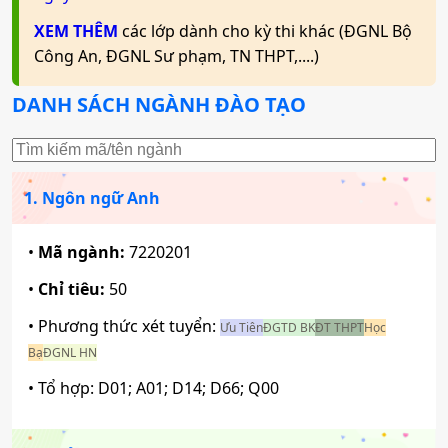
XEM THÊM
các lớp dành cho kỳ thi khác (ĐGNL Bộ
Công An, ĐGNL Sư phạm, TN THPT,....)
DANH SÁCH NGÀNH ĐÀO TẠO
1. Ngôn ngữ Anh
•
Mã ngành:
7220201
•
Chỉ tiêu:
50
• Phương thức xét tuyển:
Ưu Tiên
ĐGTD BK
ĐT THPT
Học
Bạ
ĐGNL HN
• Tổ hợp:
D01; A01; D14; D66; Q00