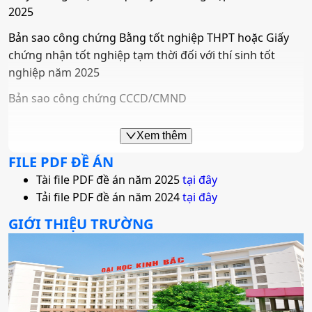
• Tổ hợp:
A00; D01; A01; D84; Q00
2025
Bản sao công chứng Bằng tốt nghiệp THPT hoặc Giấy
4. Công nghệ thông tin
chứng nhận tốt nghiệp tạm thời đối với thí sinh tốt
nghiệp năm 2025
•
Mã ngành:
7480201
Bản sao công chứng CCCD/CMND
•
Chỉ tiêu:
120
b) Đối với các phương thức xét tuyển khác
Xem thêm
• Phương thức xét tuyển:
Ưu Tiên
ĐGTD BK
ĐT THPT
Học
Phiếu đăng ký xét tuyển
FILE PDF ĐỀ ÁN
Bạ
ĐGNL HN
(theo mẫu của Trường Đại học Kinh Bắc) (Mẫu 01 hoặc Mẫu
Tài file PDF đề án năm 2025
tại đây
• Tổ hợp:
A00; D01; A01; A10; Q00
02)
Tải file PDF đề án năm 2024
tại đây
Bản sao công chứng Bằng tốt nghiệp THPT hoặc Giấy
GIỚI THIỆU TRƯỜNG
chứng nhận tốt nghiệp tạm thời đối với thí sinh tốt
5. Y khoa
nghiệp năm 2025
•
Mã ngành:
7720101
Bản sao công chứng Học bạ THPT
•
Chỉ tiêu:
300
Bản sao công chứng CCCD/CMND