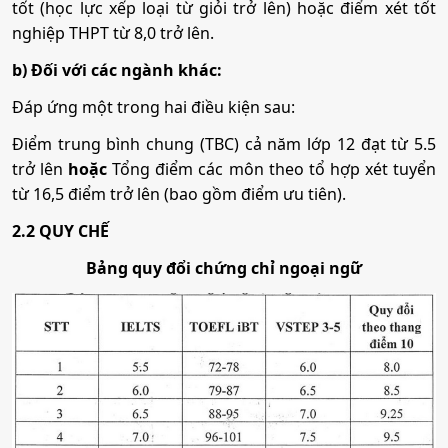
tốt (học lực xếp loại từ giỏi trở lên) hoặc điểm xét tốt
nghiệp THPT từ 8,0 trở lên.
Y khoa
b) Đối với các ngành khác:
Đáp ứng một trong hai điều kiện sau:
Mã ngành:
7720101
Điểm trung bình chung (TBC) cả năm lớp 12 đạt từ 5.5
Tổ hợp:
A00; A01; B00; D07; D08; D90
trở lên
hoặc
Tổng điểm các môn theo tổ hợp xét tuyển
từ 16,5 điểm trở lên (bao gồm điểm ưu tiên).
Y học cổ truyền
2.2 QUY CHẾ
Mã ngành:
7720115
Bảng quy đổi chứng chỉ ngoại ngữ
Tổ hợp:
A00; A01; B00; D07; D08; D90
Dược học
Mã ngành:
7720201