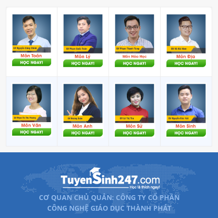
học Kinh Bắc
Bước 5:
Tổng hợp và công bố kết quả xét tuyển
Bước 6:
Thông báo kết quả xét tuyển và gửi Giấy báo
nhập học
Bước 7:
Xác nhận thí sinh trúng tuyển nhập học lên hệ
thống
CƠ QUAN CHỦ QUẢN: CÔNG TY CỔ PHẦN
CÔNG NGHỆ GIÁO DỤC THÀNH PHÁT