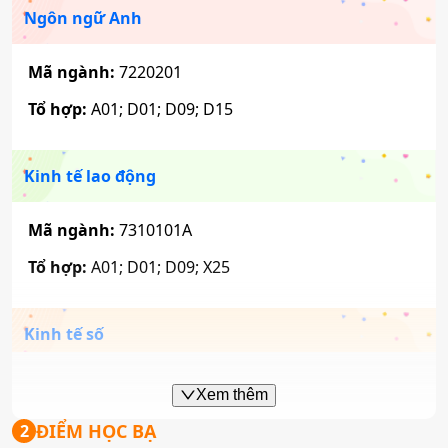
Ngôn ngữ Anh
Mã ngành:
7220201
Tổ hợp:
A01; D01; D09; D15
Kinh tế lao động
Mã ngành:
7310101A
Tổ hợp:
A01; D01; D09; X25
Kinh tế số
Mã ngành:
7310101B
Xem thêm
Tổ hợp:
A01; D01; D09; X25
ĐIỂM HỌC BẠ
2