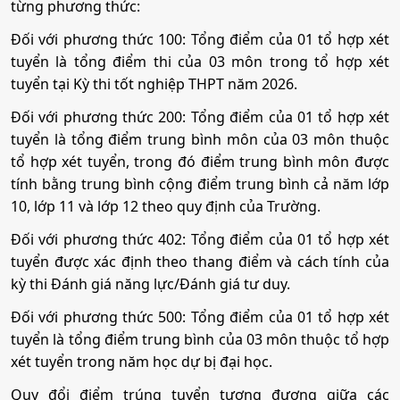
Mã ngành:
7810103B
từng phương thức:
10. Tâm lý học học đường
Đối với phương thức 100: Tổng điểm của 01 tổ hợp xét
Mã ngành:
7760101B
•
Mã ngành:
7310401B
tuyển là tổng điểm thi của 03 môn trong tổ hợp xét
Tổ hợp:
K00
tuyển tại Kỳ thi tốt nghiệp THPT năm 2026.
•
Chỉ tiêu:
90
Đối với phương thức 200: Tổng điểm của 01 tổ hợp xét
• Phương thức xét tuyển:
Ưu Tiên
ĐT THPT
Học Bạ
ĐGTD
Quản trị dịch vụ du lịch và lữ hành
tuyển là tổng điểm trung bình môn của 03 môn thuộc
BK
ĐGNL HN
tổ hợp xét tuyển, trong đó điểm trung bình môn được
• Tổ hợp:
C00; D01; D14; X74; K00; Q00
tính bằng trung bình cộng điểm trung bình cả năm lớp
Mã ngành:
7810103A
10, lớp 11 và lớp 12 theo quy định của Trường.
Tổ hợp:
K00
11. Quản trị kinh doanh
Đối với phương thức 402: Tổng điểm của 01 tổ hợp xét
tuyển được xác định theo thang điểm và cách tính của
Quản trị khách sạn
kỳ thi Đánh giá năng lực/Đánh giá tư duy.
•
Mã ngành:
7340101A
Đối với phương thức 500: Tổng điểm của 01 tổ hợp xét
•
Chỉ tiêu:
180
Mã ngành:
7810103B
tuyển là tổng điểm trung bình của 03 môn thuộc tổ hợp
• Phương thức xét tuyển:
Ưu Tiên
ĐT THPT
Học Bạ
ĐGTD
Tổ hợp:
K00
xét tuyển trong năm học dự bị đại học.
BK
ĐGNL HN
Quy đổi điểm trúng tuyển tương đương giữa các