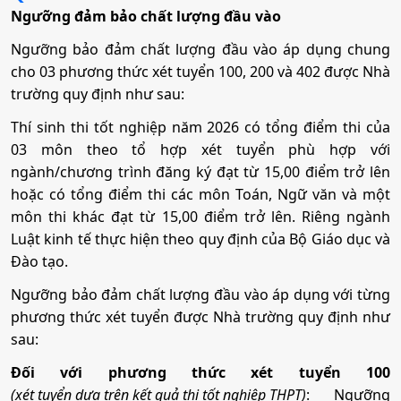
3. Kiểm toán
Tổ hợp:
Q00
Mã ngành:
7760101B
Ngưỡng đảm bảo chất lượng đầu vào
Bảo hiểm - Tài chính
Tổ hợp:
A01; D01; D07; X25
Kế toán
Tổ hợp:
C00; D01; D14; X70
Ngưỡng bảo đảm chất lượng đầu vào áp dụng chung
•
Mã ngành:
7340302
Quản trị nhân lực
Mã ngành:
7340207
cho 03 phương thức xét tuyển 100, 200 và 402 được Nhà
Mã ngành:
7340301A
Luật kinh tế
•
Chỉ tiêu:
70
trường quy định như sau:
Quản trị dịch vụ du lịch và lữ hành
Tổ hợp:
K00
Mã ngành:
7340404A
• Phương thức xét tuyển:
Ưu Tiên
ĐT THPT
Học Bạ
ĐGTD
Thí sinh thi tốt nghiệp năm 2026 có tổng điểm thi của
Kế toán
Mã ngành:
7380107
BK
ĐGNL HN
Tổ hợp:
Q00
03 môn theo tổ hợp xét tuyển phù hợp với
Mã ngành:
7810103A
Tổ hợp:
A01; D01; X01; X25
Phân tích dữ liệu trong kế toán
ngành/chương trình đăng ký đạt từ 15,00 điểm trở lên
• Tổ hợp:
A01; D01; X05; X25; K00; Q00
Mã ngành:
7340301A
Tổ hợp:
A01; D01; X17; X25
hoặc có tổng điểm thi các môn Toán, Ngữ văn và một
Quản trị nhân lực số
Mã ngành:
7340301B
môn thi khác đạt từ 15,00 điểm trở lên. Riêng ngành
Công nghệ thông tin
4. Hệ thống thông tin quản lý
Phân tích dữ liệu trong kế toán
Luật kinh tế thực hiện theo quy định của Bộ Giáo dục và
Quản trị khách sạn
Tổ hợp:
K00
Mã ngành:
7340404B
Đào tạo.
Mã ngành:
7480201
•
Mã ngành:
7340405
Mã ngành:
7340301B
Tổ hợp:
Q00
Mã ngành:
7810103B
Ngưỡng bảo đảm chất lượng đầu vào áp dụng với từng
Kế toán quản trị định hướng chứng chỉ quốc tế
Tổ hợp:
A01; D01; X06; X25
•
Chỉ tiêu:
60
phương thức xét tuyển được Nhà trường quy định như
Tổ hợp:
A01; D01; X17; X25
CMA
sau:
Kế toán quản trị định hướng chứng chỉ quốc tế
Quản trị nhân lực và văn phòng
• Phương thức xét tuyển:
Ưu Tiên
ĐT THPT
Học Bạ
ĐGTD
Công tác xã hội
CMA
Đối với phương thức xét tuyển 100
BK
ĐGNL HN
Mã ngành:
7340301C
(xét tuyển dựa trên kết quả thi tốt nghiệp THPT)
: Ngưỡng
Mã ngành:
7340404C