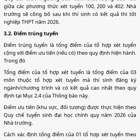
giữa các phương thức xét tuyển 100, 200 và 402: Nhà
Mã ngành:
7380107
Công tác xã hội
•
Chỉ tiêu:
70
trường sẽ công bố sau khi thí sinh có kết quả thi tốt
Mã ngành:
7810103A
Tổ hợp:
K00
nghiệp THPT năm 2026.
• Phương thức xét tuyển:
Ưu Tiên
ĐT THPT
Học Bạ
ĐGTD
Tổ hợp:
Q00
Mã ngành:
7760101A
BK
ĐGNL HN
3.2. Điểm trúng tuyển
Công nghệ thông tin
• Tổ hợp:
A01; D01; D09; X25; K00; Q00
Điểm trúng tuyển là tổng điểm của tổ hợp xét tuyển
Quản trị khách sạn
Dịch vụ chăm sóc xã hội với người cao tuổi
cộng với điểm ưu tiên (nếu có) theo quy định hiện hành.
Mã ngành:
7480201
Trong đó
9. Tâm lý học
Mã ngành:
7810103B
Mã ngành:
7760101B
Tổ hợp:
K00
Tổng điểm của tổ hợp xét tuyển là tổng điểm của 03
Tổ hợp:
Q00
•
Mã ngành:
7310401A
môn thuộc tổ hợp xét tuyển mà thí sinh đăng ký
Quản trị dịch vụ du lịch và lữ hành
ngành/chương trình và có kết quả cao nhất theo quy
Công tác xã hội
•
Chỉ tiêu:
120
định tại Mục 2.4 của Thông báo này.
Mã ngành:
• Phương thức xét tuyển:
7810103A
Ưu Tiên
ĐT THPT
Học Bạ
ĐGTD
Mã ngành:
7760101A
Điểm ưu tiên (khu vực, đối tượng) được thực hiện theo
BK
ĐGNL HN
Quy chế tuyển sinh đại học chính quy năm 2026 của
Tổ hợp:
K00
• Tổ hợp:
C00; D01; D14; X74; K00; Q00
Nhà trường.
Quản trị khách sạn
Cách xác định tổng điểm của 01 tổ hợp xét tuyển theo
Dịch vụ chăm sóc xã hội với người cao tuổi