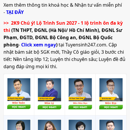
áp dụng đối với thí sinh tốt nghiệp trước năm 2026);
• Tổ hợp:
A01; C04; D01; X25; K00; Q00
Xem thêm thông tin khoá học & Nhận tư vấn miễn phí
(4). Học bạ THPT (Bản sao có công chứng);
-
TẠI ĐÂY
(5). Giấy chứng nhận ưu tiên (nếu có).
>> 2K9 Chú ý! Lộ Trình Sun 2027 - 1 lộ trình ôn đa kỳ
19. Kế toán
thi
(TN THPT, ĐGNL (Hà Nội/ Hồ Chí Minh), ĐGNL Sư
Đối với phương thức xét tuyển 402
Phạm, ĐGTD, ĐGNL Bộ Công an, ĐGNL Bộ Quốc
•
Mã ngành:
7340301A
Hồ sơ gồm:
phòng
-
Click xem ngay
)
tại Tuyensinh247.com.
Cập
•
Chỉ tiêu:
330
nhật bám sát bộ SGK mới, Thầy Cô giáo giỏi, 3 bước chi
(1). Phiếu đăng ký xét tuyển (có mẫu 01 kèm theo);
tiết: Nền tảng lớp 12; Luyện thi chuyên sâu; Luyện đề đủ
• Phương thức xét tuyển:
Ưu Tiên
ĐT THPT
Học Bạ
ĐGTD
(2). Căn cước công dân (Bản sao có công chứng);
dạng đáp ứng mọi kì thi.
BK
ĐGNL HN
(3). Kết quả thi Đánh giá năng lực/Đánh giá tư duy (Bản
• Tổ hợp:
A01; C03; D01; X25; K00; Q00
sao có công chứng);
(4). Giấy chứng nhận ưu tiên (nếu có).
20. Phân tích dữ liệu trong kế toán
Đối với phương thức xét tuyển 301
(xét tuyển thẳng theo quy chế)
•
Mã ngành:
7340301B
Đối với phương thức xét tuyển 500
•
Chỉ tiêu:
100
(xét tuyển dựa trên kết quả học tập năm học dự bị)