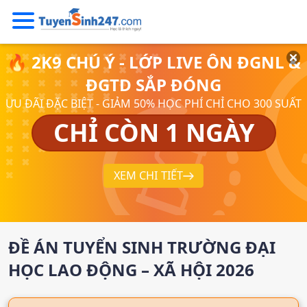
🔥 2K9 CHÚ Ý - LỚP LIVE ÔN ĐGNL &
ĐGTD SẮP ĐÓNG
ƯU ĐÃI ĐẶC BIỆT - GIẢM 50% HỌC PHÍ CHỈ CHO 300 SUẤT
CHỈ CÒN 1 NGÀY
XEM CHI TIẾT
ĐỀ ÁN TUYỂN SINH
TRƯỜNG ĐẠI
HỌC LAO ĐỘNG – XÃ HỘI
2026