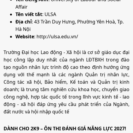
•
Mã ngành:
7340201B
Thí sinh nộp hồ sơ xét tuyển trực tuyến trên cổng
Affair
•
Chỉ tiêu:
70
thông tin tuyển sinh của Nhà trường:
Tên viết tắt
: ULSA
https://tuyensinh.ulsa.edu.vn
Địa chỉ
: 43 Trần Duy Hưng, Phường Yên Hoà, Tp.
• Phương thức xét tuyển:
Ưu Tiên
ĐT THPT
Học Bạ
ĐGTD
Hà Nội
Thời gian đăng ký: Từ ngày 10/4/2026 đến 17h00
BK
ĐGNL HN
Website
: http://ulsa.edu.vn/
ngày 30/6/2026. (Dự kiến)
• Tổ hợp:
A01; C01; D01; X25; K00; Q00
Phương thức 5: Xét tuyển dựa trên kết quả học tập
Trường Đại học Lao động - Xã hội là cơ sở giáo dục đại
năm học dự bị đại học tại các Trường dự bị đại học
học công lập duy nhất của ngành LĐTBXH trong đào
16. Bảo hiểm
dân tộc (Mã xét tuyển 500)
tạo nguồn nhân lực trình độ cao theo định hướng ứng
dụng với thế mạnh là các ngành Quản trị nhân lực,
Thí sinh đăng ký xét tuyển tại trường dự bị đại học mà
•
Mã ngành:
7340204A
Công tác xã hội, Bảo hiểm, Kế toán và Quản trị kinh
mình đang học tập, đồng thời thí sinh vẫn phải đăng ký
•
Chỉ tiêu:
50
doanh; là trung tâm nghiên cứu khoa học, chuyển giao
online theo kế hoạch tuyển sinh trên cổng thông tin
công nghệ, hợp tác quốc tế trong lĩnh vực kinh tế - lao
tuyển sinh của Bộ Giáo dục và Đào tạo (Trường hợp thí
• Phương thức xét tuyển:
Ưu Tiên
ĐT THPT
Học Bạ
ĐGTD
động - xã hội đáp ứng yêu cầu phát triển của Ngành,
sinh không đăng ký xét tuyển trên cổng thông tin tuyển
BK
ĐGNL HN
đất nước và hội nhập quốc tế
sinh của Bộ Giáo dục và Đào tạo thì hồ sơ đăng ký xét
• Tổ hợp:
A01; C04; D01; X25; K00; Q00
tuyển không được chấp nhận).
DÀNH CHO 2K9 – ÔN THI ĐÁNH GIÁ NĂNG LỰC 2027!
Trường dự bị đại học dân tộc nộp hồ sơ đăng ký xét