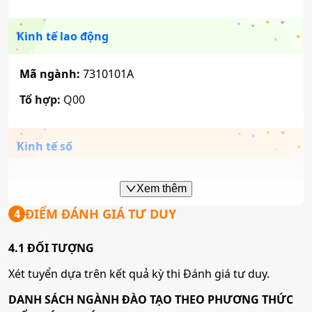
Tổ hợp:
C00; D01; D14; X74
Tổ hợp:
A01; C01; D01; X25
Kinh tế lao động
Quản trị kinh doanh
Công nghệ tài chính
Mã ngành:
7310101A
Mã ngành:
7340101A
Tổ hợp:
Q00
Mã ngành:
7340201B
Tổ hợp:
A01; D01; X05; X25
Tổ hợp:
A01; C01; D01; X25
Kinh tế số
Marketing
Bảo hiểm
Mã ngành:
7310101B
Xem thêm
Mã ngành:
7340101B
Tổ hợp:
Q00
ĐIỂM ĐÁNH GIÁ TƯ DUY
4
Mã ngành:
7340204A
Tổ hợp:
A01; D01; X05; X25
Tổ hợp:
A01; C04; D01; X25
4.1 ĐỐI TƯỢNG
Tâm lý học
Logistics và quản trị chuỗi cung ứng
Xét tuyển dựa trên kết quả kỳ thi Đánh giá tư duy.
Tài chính và Quản trị rủi ro
Mã ngành:
7310401A
DANH SÁCH NGÀNH ĐÀO TẠO THEO PHƯƠNG THỨC
Mã ngành:
7340101C