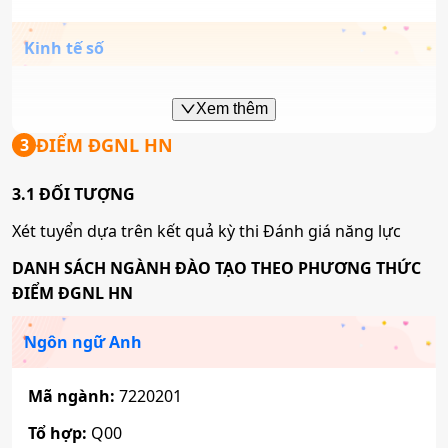
Tổ hợp:
A01; D01; X05; X25
Kinh tế số
Marketing
Mã ngành:
7310101B
Xem thêm
Mã ngành:
7340101B
Tổ hợp:
A01; D01; D09; X25
ĐIỂM ĐGNL HN
3
Tổ hợp:
A01; D01; X05; X25
3.1 ĐỐI TƯỢNG
Tâm lý học
Logistics và quản trị chuỗi cung ứng
Xét tuyển dựa trên kết quả kỳ thi Đánh giá năng lực
Mã ngành:
7310401A
DANH SÁCH NGÀNH ĐÀO TẠO THEO PHƯƠNG THỨC
Mã ngành:
7340101C
ĐIỂM ĐGNL HN
Tổ hợp:
C00; D01; D14; X74
Tổ hợp:
A01; D01; X05; X25
Ngôn ngữ Anh
Tâm lý học học đường
Tài chính - Ngân hàng
Mã ngành:
7220201
Mã ngành:
7310401B
Tổ hợp:
Q00
Mã ngành:
7340201A