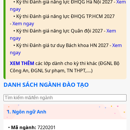
Mã ngành:
• Kỳ thi Đánh giá năng lực ĐHQG Hà Nội 2027 -
7340101A
Xem
Kế toán quản trị định hướng chứng chỉ quốc tế
Mã ngành:
7340201A
ngay
CMA
Mã ngành:
7340204C
• Kỳ thi Đánh giá năng lực ĐHQG TP.HCM 2027
Quản trị nhân lực và văn phòng
Tổ hợp:
K00
Marketing
-
Xem ngay
Tổ hợp:
Q00
Mã ngành:
7340301C
• Kỳ thi Đánh giá năng lực Quân đội 2027 -
Xem
Mã ngành:
7340404C
Mã ngành:
7340101B
ngay
Tổ hợp:
A01; C03; D01; X25
Công nghệ tài chính
Tổ hợp:
A01; D01; D09; X25
Bảo hiểm - Tài chính
• Kỳ thi Đánh giá tư duy Bách khoa HN 2027 -
Xem
ngay
Mã ngành:
7340201B
Logistics và quản trị chuỗi cung ứng
Kiểm toán
Mã ngành:
7340207
XEM THÊM
các lớp dành cho kỳ thi khác (ĐGNL Bộ
Hệ thống thông tin quản lý
Tổ hợp:
K00
Công An, ĐGNL Sư phạm, TN THPT,....)
Tổ hợp:
Q00
Mã ngành:
7340101C
Mã ngành:
7340302
Mã ngành:
7340405
DANH SÁCH NGÀNH ĐÀO TẠO
Tổ hợp:
A01; D01; X05; X25
Bảo hiểm
Tổ hợp:
A01; D01; D07; X25
Kế toán
Tài chính - Ngân hàng
Mã ngành:
7340204A
Quản trị nhân lực
Mã ngành:
7340301A
Mã ngành:
7340201A
Luật kinh tế
Tổ hợp:
K00
1. Ngôn ngữ Anh
Tổ hợp:
Q00
Mã ngành:
7340404A
Mã ngành:
7380107
Công nghệ tài chính
•
Mã ngành:
7220201