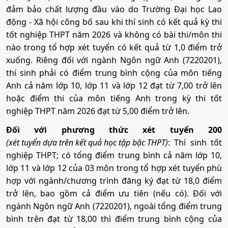
• Tổ hợp:
A01; D01; D07; X25; K00; Q00
Tổ hợp:
K00
Mã ngành:
7340301C
Mã ngành:
7760101A
đảm bảo chất lượng đầu vào do Trường Đại học Lao
Tổ hợp:
Q00
động - Xã hội công bố sau khi thí sinh có kết quả kỳ thi
Tổ hợp:
C00; D01; D14; X70
tốt nghiệp THPT năm 2026 và không có bài thi/môn thi
5. Luật kinh tế
Kiểm toán
Kiểm toán
nào trong tổ hợp xét tuyển có kết quả từ 1,0 điểm trở
Hệ thống thông tin quản lý
xuống. Riêng đối với ngành Ngôn ngữ Anh (7220201),
Dịch vụ chăm sóc xã hội với người cao tuổi
•
Mã ngành:
7380107
Mã ngành:
7340302
Mã ngành:
7340302
thí sinh phải có điểm trung bình cộng của môn tiếng
Mã ngành:
7340405
•
Chỉ tiêu:
100
Tổ hợp:
K00
Anh cả năm lớp 10, lớp 11 và lớp 12 đạt từ 7,00 trở lên
Mã ngành:
7760101B
Tổ hợp:
Q00
hoặc điểm thi của môn tiếng Anh trong kỳ thi tốt
• Phương thức xét tuyển:
Ưu Tiên
ĐT THPT
Học Bạ
ĐGTD
Quản trị nhân lực
Tổ hợp:
C00; D01; D14; X70
nghiệp THPT năm 2026 đạt từ 5,00 điểm trở lên.
BK
ĐGNL HN
Quản trị nhân lực
Đối với phương thức xét tuyển 200
Luật kinh tế
Mã ngành:
7340404A
• Tổ hợp:
A01; D01; X01; X25; K00; Q00
Quản trị dịch vụ du lịch và lữ hành
(xét tuyển dựa trên kết quả học tập bậc THPT)
: Thí sinh tốt
Mã ngành:
7340404A
nghiệp THPT; có tổng điểm trung bình cả năm lớp 10,
Mã ngành:
7380107
Quản trị nhân lực số
Tổ hợp:
K00
6. Công nghệ thông tin
lớp 11 và lớp 12 của 03 môn trong tổ hợp xét tuyển phù
Mã ngành:
7810103A
Tổ hợp:
Q00
hợp với ngành/chương trình đăng ký đạt từ 18,0 điểm
Tổ hợp:
A01; D01; X17; X25
Mã ngành:
7340404B
trở lên, bao gồm cả điểm ưu tiên (nếu có). Đối với
•
Mã ngành:
7480201
Quản trị nhân lực số
ngành Ngôn ngữ Anh (7220201), ngoài tổng điểm trung
Công nghệ thông tin
•
Chỉ tiêu:
120
bình trên đạt từ 18,00 thì điểm trung bình cộng của
Quản trị khách sạn
Quản trị nhân lực và văn phòng
Mã ngành:
7340404B