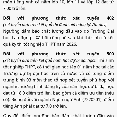
• Phương thức xét tuyển:
môn tiếng Anh cả năm lớp 10, lớp 11 và lớp 12 đạt từ
Ưu Tiên
ĐT THPT
Học Bạ
ĐGTD
Mã ngành:
7480201
7,00 trở lên.
Tổ hợp:
BK
ĐGNL HN
K00
Mã ngành:
7810103B
Mã ngành:
7340404C
Tổ hợp:
Q00
• Tổ hợp:
A01; D01; X06; X25; K00; Q00
Đối với phương thức xét tuyển 402
Tổ hợp:
A01; D01; X17; X25
(xét tuyển dựa trên kết quả thi đánh giá năng lực/tư duy)
:
Quản trị nhân lực và văn phòng
Hệ thống thông tin quản lý
Ngưỡng đảm bảo chất lượng đầu vào do Trường Đại
Công tác xã hội
7. Kinh tế lao động
học Lao động - Xã hội công bố sau khi thí sinh có kết
Mã ngành:
7340404C
quả kỳ thi tốt nghiệp THPT năm 2026.
Mã ngành:
7340405
Mã ngành:
7760101A
•
Mã ngành:
7310101A
Tổ hợp:
K00
Đối với phương thức xét tuyển 500
Tổ hợp:
Q00
•
Chỉ tiêu:
55
(xét tuyển dựa trên kết quả năm học dự bị đại học)
: Thí sinh
Luật kinh tế
tốt nghiệp THPT, có thời gian học tập 01 năm học tại các
Hệ thống thông tin quản lý
• Phương thức xét tuyển:
Ưu Tiên
ĐT THPT
Học Bạ
ĐGTD
Trường dự bị đại học trên cả nước và có tổng điểm
Dịch vụ chăm sóc xã hội với người cao tuổi
BK
ĐGNL HN
Mã ngành:
7380107
trung bình 03 môn theo tổ hợp xét tuyển phù hợp với
Mã ngành:
7340405
• Tổ hợp:
A01; D01; D09; X25; K00; Q00
ngành/chương trình đăng ký của năm học dự bị đại học
Mã ngành:
7760101B
Tổ hợp:
K00
đạt từ 18,0 điểm trở lên, bao gồm cả điểm ưu tiên (nếu
Công nghệ thông tin
Tổ hợp:
Q00
có). Riêng đối với ngành Ngôn ngữ Anh (7220201), điểm
8. Kinh tế số
tiếng Anh phải đạt từ 7,0 trở lên.
Mã ngành:
7480201
Luật kinh tế
Quản trị dịch vụ du lịch và lữ hành
Quy đổi điểm ngưỡng bảo đảm chất lượng đầu vào
•
Mã ngành:
7310101B