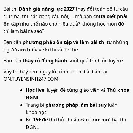
17. Tài chính và Quản trị rủi ro
tuyển của học sinh trường mình về nhà trường
từ ngày
Bài thi
Đánh giá năng lực 2027
thay đổi toàn bộ từ cấu
10/4/2026 đến 17h00 ngày 20/6/2026.
trúc bài thi, các dạng câu hỏi,.... mà bạn
chưa biết phải
•
Mã ngành:
7340204B
ôn tập
như thế nào cho hiệu quả? không học môn đó
thì làm bài ra sao?
•
Chỉ tiêu:
50
Hồ sơ xét tuyển
Bạn cần
phương pháp ôn tập và làm bài thi
từ những
• Phương thức xét tuyển:
Ưu Tiên
ĐT THPT
Học Bạ
ĐGTD
người
am hiểu
về kì thi và đề thi?
BK
ĐGNL HN
Đối với phương thức xét tuyển 100
Bạn cần
thầy cô đồng hành
suốt quá trình ôn luyện?
• Tổ hợp:
A01; C04; D01; X25; K00; Q00
Thí sinh thực hiện theo quy định của Bộ Giáo dục và
Đào tạo.
Vậy thì hãy xem ngay lộ trình ôn thi bài bản tại
ON.TUYENSINH247.COM:
18. Đầu tư tài chính
Đối với phương thức xét tuyển 200
Học live
, luyện đề cùng giáo viên và
Thủ khoa
Hồ sơ gồm:
ĐGNL
•
Mã ngành:
7340204C
(1). Phiếu đăng ký xét tuyển (có mẫu 01 kèm theo);
Trang bị
phương pháp làm bài suy
luận
•
Chỉ tiêu:
50
khoa học
(2). Căn cước công dân (Bản sao có công chứng);
• Phương thức xét tuyển:
Bộ
15+ đề
thi thử chuẩn
cấu trúc mới
bài thi
Ưu Tiên
ĐT THPT
Học Bạ
ĐGTD
(3). Bản sao có công chứng Bằng tốt nghiệp THPT (chỉ
ĐGNL
BK
ĐGNL HN