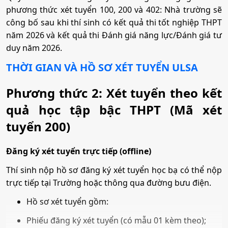
• Tổ hợp:
A01; D01; X05; X25; K00; Q00
phương thức xét tuyển 100, 200 và 402: Nhà trường sẽ
công bố sau khi thí sinh có kết quả thi tốt nghiệp THPT
năm 2026 và kết quả thi Đánh giá năng lực/Đánh giá tư
12. Marketing
duy năm 2026.
THỜI GIAN VÀ HỒ SƠ XÉT TUYỂN
•
Mã ngành:
7340101B
ULSA
•
Chỉ tiêu:
50
Phương thức 2: Xét tuyển theo kết
• Phương thức xét tuyển:
Ưu Tiên
ĐT THPT
Học Bạ
ĐGTD
quả học tập bậc THPT (Mã xét
BK
ĐGNL HN
tuyển 200)
• Tổ hợp:
A01; D01; X05; X25; K00; Q00
Đăng ký xét tuyển trực tiếp (offline)
13. Logistics và quản trị chuỗi cung ứng
Thí sinh nộp hồ sơ đăng ký xét tuyển học bạ có thể nộp
trực tiếp tại Trường hoặc thông qua đường bưu điện.
•
Mã ngành:
7340101C
Hồ sơ xét tuyển gồm:
•
Chỉ tiêu:
50
Phiếu đăng ký xét tuyển (có mẫu 01 kèm theo);