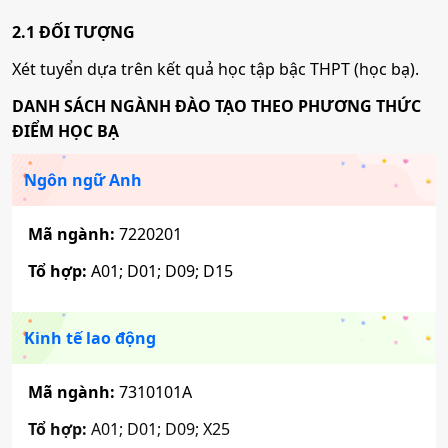
2.1 ĐỐI TƯỢNG
Tâm lý học
Xét tuyển dựa trên kết quả học tập bậc THPT (học bạ).
Mã ngành:
7310401A
DANH SÁCH NGÀNH ĐÀO TẠO THEO PHƯƠNG THỨC
ĐIỂM HỌC BẠ
Tổ hợp:
C00; D01; D14; X74
Ngôn ngữ Anh
Tâm lý học học đường
Mã ngành:
7220201
Mã ngành:
7310401B
Tổ hợp:
A01; D01; D09; D15
Tổ hợp:
C00; D01; D14; X74
Kinh tế lao động
Quản trị kinh doanh
Mã ngành:
7310101A
Mã ngành:
7340101A
Tổ hợp:
A01; D01; D09; X25