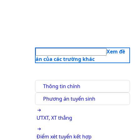
Xem đề
án của các trường khác
Thông tin chính
Phương án tuyển sinh
arrow_right_alt
ƯTXT, XT thẳng
arrow_right_alt
Điểm xét tuyển kết hợp