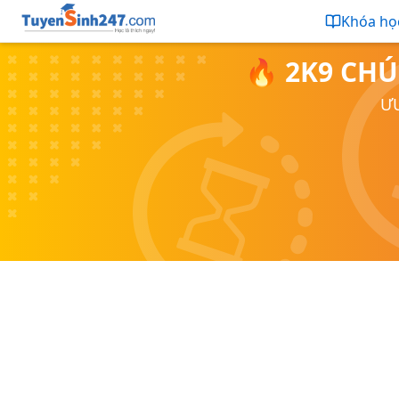
Khóa họ
🔥 2K9 CHÚ
ƯU