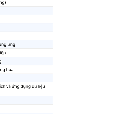
ng)
cung ứng
iệp
g
ộng hóa
ích và ứng dụng dữ liệu