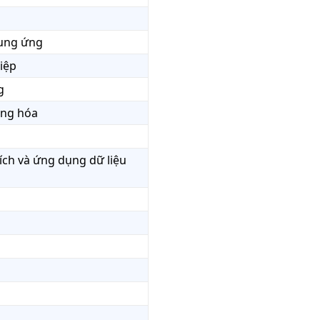
cung ứng
iệp
g
ộng hóa
ích và ứng dụng dữ liệu