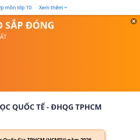
ợp môn lớp 10
Xem thêm
TD SẮP ĐÓNG
UẤT
ỌC QUỐC TẾ - ĐHQG TPHCM