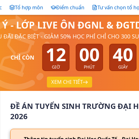
c
Tổ hợp môn
Điểm chuẩn
Tư vấn chọn tổ h
 Ý - LỚP LIVE ÔN ĐGNL & ĐG
 ĐÃI ĐẶC BIỆT - GIẢM 50% HỌC PHÍ CHỈ CHO 300 S
12
00
39
CHỈ CÒN
GIỜ
PHÚT
GIÂY
XEM CHI TIẾT
ĐỀ ÁN TUYỂN SINH
TRƯỜNG ĐẠI H
2026