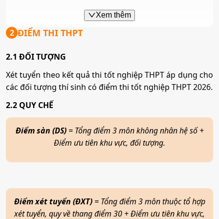
Thương mại điện tử
Xem thêm
ĐIỂM THI THPT
2
Mã ngành:
7340122
2.1 ĐỐI TƯỢNG
Kế toán
Xét tuyển theo kết quả thi tốt nghiệp THPT áp dụng cho
các đối tượng thí sinh có điểm thi tốt nghiệp THPT 2026.
Mã ngành:
7340301
2.2 QUY CHẾ
Luật kinh tế
Điểm sàn (DS)
= Tổng điểm 3 môn không nhân hệ số +
Điểm ưu tiên khu vực, đối tượng.
Mã ngành:
7380107
Công nghệ thông tin
Điểm xét tuyển (ĐXT)
= Tổng điểm 3 môn thuộc tổ hợp
Mã ngành:
7480201
xét tuyển, quy về thang điểm 30 + Điểm ưu tiên khu vực,