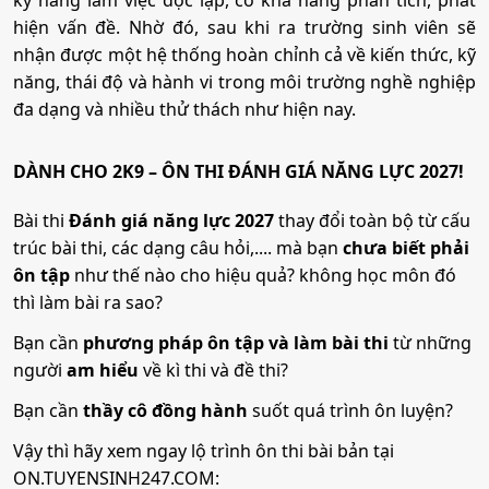
kỹ năng làm việc độc lập, có khả năng phân tích, phát
hiện vấn đề. Nhờ đó, sau khi ra trường sinh viên sẽ
• Phương thức xét tuyển:
Ưu Tiên
ĐT THPT
Thi Riêng
Học Bạ
nhận được một hệ thống hoàn chỉnh cả về kiến thức, kỹ
• Tổ hợp:
D01; A00; A01; X26; X06; D07
năng, thái độ và hành vi trong môi trường nghề nghiệp
đa dạng và nhiều thử thách như hiện nay.
9. Quản trị dịch vụ du lịch và lữ hành
DÀNH CHO 2K9 – ÔN THI ĐÁNH GIÁ NĂNG LỰC 2027!
•
Mã ngành:
7810103
Bài thi
Đánh giá năng lực 2027
thay đổi toàn bộ từ cấu
• Phương thức xét tuyển:
trúc bài thi, các dạng câu hỏi,.... mà bạn
chưa biết phải
Ưu Tiên
Học Bạ
ĐT THPT
Thi Riêng
ôn tập
như thế nào cho hiệu quả? không học môn đó
• Tổ hợp:
X01; C14; X74; C20; C00; D14; C03; C04
thì làm bài ra sao?
Bạn cần
phương pháp ôn tập và làm bài thi
từ những
người
am hiểu
về kì thi và đề thi?
Bạn cần
thầy cô đồng hành
suốt quá trình ôn luyện?
Vậy thì hãy xem ngay lộ trình ôn thi bài bản tại
ON.TUYENSINH247.COM: