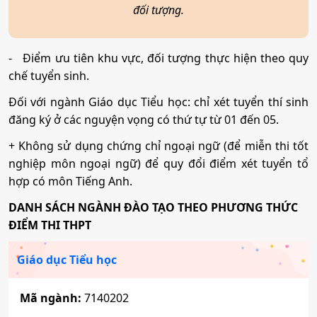
đối tượng.
Kỹ thuật xây dựng
-
Điểm ưu tiên khu vực, đối tượng thực hiện theo quy
chế tuyển sinh.
Mã ngành:
7580201
Đối với ngành Giáo dục Tiểu học: chỉ xét tuyển thí sinh
đăng ký ở các nguyện vọng có thứ tự từ 01 đến 05.
Quản trị dịch vụ du lịch và lữ hành
+ Không sử dụng chứng chỉ ngoại ngữ (để miễn thi tốt
Mã ngành:
7810103
nghiệp môn ngoại ngữ) để quy đổi điểm xét tuyển tổ
hợp có môn Tiếng Anh.
DANH SÁCH NGÀNH ĐÀO TẠO THEO PHƯƠNG THỨC
ĐIỂM THI THPT
Giáo dục Tiểu học
Mã ngành:
7140202