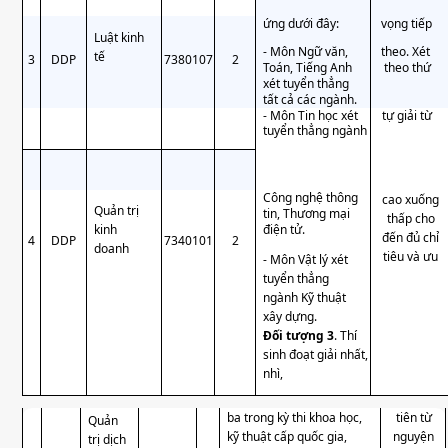
ứng dưới đây:
vọng tiếp
Luật kinh
- Môn Ngữ văn,
theo. Xét
tế
3
DDP
7380107
2
Toán, Tiếng Anh
theo thứ
xét tuyển thẳng
tất cả các ngành.
- Môn Tin học xét
tự giải từ
tuyển thẳng ngành
Công nghệ thông
cao xuống
Quản trị
tin, Thương mại
thấp cho
kinh
điện tử.
đến đủ chỉ
4
DDP
7340101
2
doanh
tiêu và ưu
- Môn Vật lý xét
tuyển thẳng
ngành Kỹ thuật
xây dựng.
Đối tượng 3
. Thí
sinh đoạt giải nhất,
nhì,
ba trong kỳ thi khoa học,
tiên từ
Quản
kỹ thuật cấp quốc gia,
nguyện
trị dịch