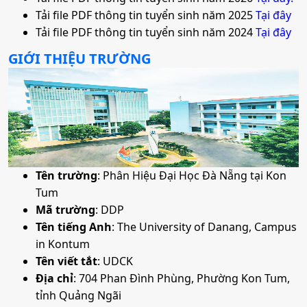
Tải file PDF thông tin tuyển sinh năm 2025
Tại đây
Tải file PDF thông tin tuyển sinh năm 2024
Tại đây
4. Thương mại điện tử
GIỚI THIỆU TRƯỜNG
•
Mã ngành:
7340122
• Phương thức xét tuyển:
Ưu Tiên
Học Bạ
ĐT THPT
Thi Riêng
• Tổ hợp:
X01; C14; X21; A09; X02; X26; C03; C04
5. Kế toán
Tên trường
: Phân Hiệu Đại Học Đà Nẵng tại Kon
Tum
•
Mã ngành:
7340301
Mã trường
: DDP
Tên tiếng Anh
: The University of Danang, Campus
• Phương thức xét tuyển:
Ưu Tiên
Học Bạ
ĐT THPT
Thi Riêng
in Kontum
• Tổ hợp:
X01; C14; X21; A09; X02; X26; C03; C04
Tên viết tắt
: UDCK
Địa chỉ
: 704 Phan Đình Phùng, Phường Kon Tum,
tỉnh Quảng Ngãi
6. Luật kinh tế