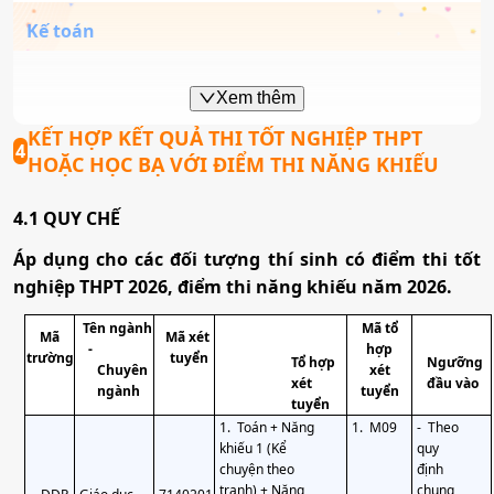
Kế toán
Mã ngành:
7340301
Xem thêm
Tổ hợp:
X01; C14; X21; A09; X02; X26; C03; C04
KẾT HỢP KẾT QUẢ THI TỐT NGHIỆP THPT
4
HOẶC HỌC BẠ VỚI ĐIỂM THI NĂNG KHIẾU
Luật kinh tế
4.1 QUY CHẾ
Áp dụng cho các đối tượng thí sinh có điểm thi tốt
Mã ngành:
7380107
nghiệp THPT 2026, điểm thi năng khiếu năm 2026.
Tổ hợp:
C00; X74; C20; X70; C19; D14; X01; C14; C03
Tên ngành
Mã tổ
Mã
Mã xét
hợp
-
trường
tuyển
Tổ hợp
Ngưỡng
xét
Chuyên
Công nghệ thông tin
xét
đầu vào
tuyển
ngành
tuyển
1.
Toán + Năng
1.
M09
-
Theo
Mã ngành:
7480201
khiếu 1 (Kể
quy
chuyện theo
định
Tổ hợp:
D01; A00; A01; X26; X06; D07
tranh) + Năng
chung