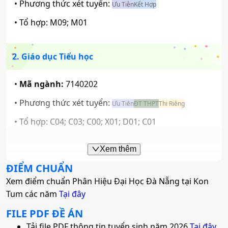
• Phương thức xét tuyển:
Ưu Tiên
Kết Hợp
Mã ngành:
7580201
• Tổ hợp:
M09; M01
Tổ hợp:
D01; A00; A01; X26; X06; D07
2. Giáo dục Tiểu học
Quản trị dịch vụ du lịch và lữ hành
•
Mã ngành:
7140202
Mã ngành:
7810103
• Phương thức xét tuyển:
Ưu Tiên
ĐT THPT
Thi Riêng
Tổ hợp:
X01; X74; C00; D14; C03; C04
• Tổ hợp:
C04; C03; C00; X01; D01; C01
Xem thêm
3. Quản trị kinh doanh
ĐIỂM CHUẨN
Xem điểm chuẩn Phân Hiệu Đại Học Đà Nẵng tại Kon
•
Mã ngành:
7340101
Tum các năm
Tại đây
• Phương thức xét tuyển:
Ưu Tiên
Học Bạ
ĐT THPT
Thi Riêng
FILE PDF ĐỀ ÁN
• Tổ hợp:
X01; C14; X74; C20; C00; D14; C03; C04
Tải file PDF thông tin tuyển sinh năm 2026
Tại đây.