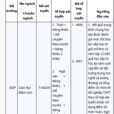
Tên ngành
Mã tổ
Mã
Mã xét
-
hợp
trường
tuyển
Tổ hợp xét
Ngưỡng
Chuyên
xét
tuyển
đầu vào
ngành
tuyển
1.
Toán +
1.
M09
1.
Kết quả trung
Năng khiếu
bình chung học
1 (Kể
tập được đánh
chuyện
giá mức tốt (học
theo tranh)
lực xếp loại từ
+ Năng
giỏi trở lên) cả
khiếu 2
năm lớp 12 (kết
(Hát)
quả học tập 02
2.
M01
học kỳ năm cuối
cấp đối với đối
2.
Ngữ
tượng trung học
văn +
nghề và tương
Năng
đương) và tổng
khiếu 1
DDP
Giáo dục
7140201
điểm 03 môn thi
(Kể
Mầm non
tốt nghiệp THPT
chuyện
theo tổ hợp xét
theo
tuyển (hoặc sử
tranh) +
dụng điểm thi
Năng
môn Toán, Ngữ