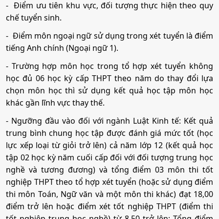
- Điểm ưu tiên khu vực, đối tượng thực hiện theo quy
Mã ngành:
7580201
chế tuyển sinh.
Tổ hợp:
D01; A00; A01; X26; X06; D07
- Điểm môn ngoại ngữ sử dụng trong xét tuyển là điểm
tiếng Anh chính (Ngoại ngữ 1).
Quản trị dịch vụ du lịch và lữ hành
- Trường hợp môn học trong tổ hợp xét tuyển không
học đủ 06 học kỳ cấp THPT theo năm do thay đổi lựa
Mã ngành:
7810103
chọn môn học thì sử dụng kết quả học tập môn học
khác gần lĩnh vực thay thế.
Tổ hợp:
X01; X74; C00; D14; C03; C04
- Ngưỡng đầu vào đối với ngành Luật Kinh tế: Kết quả
trung bình chung học tập được đánh giá mức tốt (học
lực xếp loại từ giỏi trở lên) cả năm lớp 12 (kết quả học
tập 02 học kỳ năm cuối cấp đối với đối tượng trung học
nghề và tương đương) và tổng điểm 03 môn thi tốt
nghiệp THPT theo tổ hợp xét tuyển (hoặc sử dụng điểm
thi môn Toán, Ngữ văn và một môn thi khác) đạt 18,00
điểm trở lên hoặc điểm xét tốt nghiệp THPT (điểm thi
tốt nghiệp trung học nghề) từ 8,50 trở lên; Tổng điểm