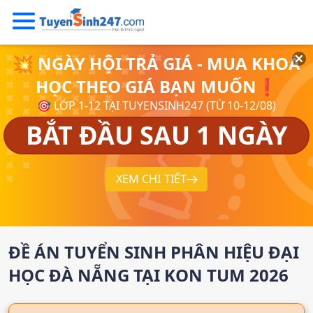
💥 NGÀY HỘI TRẢ GIÁ - MUA KHOÁ
HỌC THEO GIÁ BẠN MUỐN❗
🎯 LỚP 1-12 TẠI TUYENSINH247 (TỪ 10-12/08)
BẮT ĐẦU SAU 1 NGÀY
XEM CHI TIẾT
ĐỀ ÁN TUYỂN SINH
PHÂN HIỆU ĐẠI
HỌC ĐÀ NẴNG TẠI KON TUM
2026