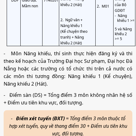
DDP
Giáo dục
7140201
khiếu 2 (Hát)
của Bộ
Mầm non
2.
M01
GDĐT
Kỹ thuật xây dựng
-
Năng
2.
Ngữ văn +
khiếu 1 >=
Năng khiếu 1
5 và Năng
(Kể chuyện theo
Mã ngành:
7580201
khiếu 2
tranh) + Năng
>= 5
khiếu 2 (Hát)
Tổ hợp:
D01; A00; A01; X26; X06; D07
-
Môn Năng khiếu, thí sinh thực hiện đăng ký và thi
theo kế hoạch của Trường Đại học Sư phạm, Đại học Đà
Quản trị dịch vụ du lịch và lữ hành
Nẵng hoặc các trường có tổ chức thi trên cả nước có
các môn thi tương đồng: Năng khiếu 1 (Kể chuyện),
Mã ngành:
7810103
Năng khiếu 2 (Hát).
Tổ hợp:
X01; C14; X74; C20; C00; D14; C03; C04
-
Điểm sàn (DS) = Tổng điểm 3 môn không nhân hệ số
+ Điểm ưu tiên khu vực, đối tượng.
-
Điểm xét tuyển (ĐXT)
= Tổng điểm 3 môn thuộc tổ
hợp xét tuyển, quy về thang điểm 30 + Điểm ưu tiên khu
vực, đối tượng.