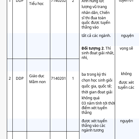
tuyển 01
1
DDP
7140202
2
Anh hùng lực
Tiểu học
lượng vũ trang
nhân dân, Chiến
sĩ thi đua toàn
quốc được tuyển
thẳng vào
tất cả các ngành.
nguyện
Đối tượng 2
. Thí
vọng sẽ
sinh đoạt giải nhất,
nhì,
không
ba trong kỳ thi
Giáo dục
2
DDP
7140201
1
chọn học sinh giỏi
Mầm non
được xét
quốc gia, quốc tế;
tuyển các
thời gian đoạt giải
không quá
03 năm tính tới thời
điểm xét tuyển
thẳng
được xét tuyển
nguyện
thẳng vào các
ngành tương