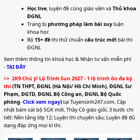
Học live
, luyện đề cùng giáo viên và
Thủ khoa
ĐGNL
Trang bị
phương pháp làm bài suy
luận
khoa học
Bộ
15+ đề
thi thử chuẩn
cấu trúc mới
bài thi
ĐGNL
Xem thêm thông tin khoá học & Nhận tư vấn miễn phí
-
TẠI ĐÂY
>> 2K9 Chú ý! Lộ Trình Sun 2027 - 1 lộ trình ôn đa kỳ
thi
(TN THPT, ĐGNL (Hà Nội/ Hồ Chí Minh), ĐGNL Sư
Phạm, ĐGTD, ĐGNL Bộ Công an, ĐGNL Bộ Quốc
phòng
-
Click xem ngay
)
tại Tuyensinh247.com.
Cập
nhật bám sát bộ SGK mới, Thầy Cô giáo giỏi, 3 bước chi
tiết: Nền tảng lớp 12; Luyện thi chuyên sâu; Luyện đề đủ
dạng đáp ứng mọi kì thi.