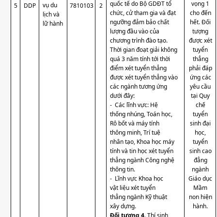
quốc tế do Bộ GDĐT tổ
vọng 1
vụ du
5
DDP
7810103
2
chức, cử tham gia và đạt
cho đến
lịch và
ngưỡng đảm bảo chất
hết. Đối
lữ hành
lượng đầu vào của
tượng
chương trình đào tạo.
được xét
Thời gian đoạt giải không
tuyển
quá 3 năm tính tới thời
thẳng
điểm xét tuyển thẳng
phải đáp
được xét tuyển thẳng vào
ứng các
các ngành tương ứng
yêu cầu
dưới đây:
tại Quy
-
Các lĩnh vực: Hệ
chế
thống nhúng, Toán học,
tuyển
Rô bốt và máy tính
sinh đại
thông minh, Trí tuệ
học,
nhân tạo, Khoa học máy
tuyển
tính và tin học xét tuyển
sinh cao
thẳng ngành Công nghệ
đẳng
thông tin.
ngành
-
Lĩnh vực Khoa học
Giáo dục
vật liệu xét tuyển
Mầm
thẳng ngành Kỹ thuật
non hiện
xây dựng.
hành.
Đối tượng 4
. Thí sinh