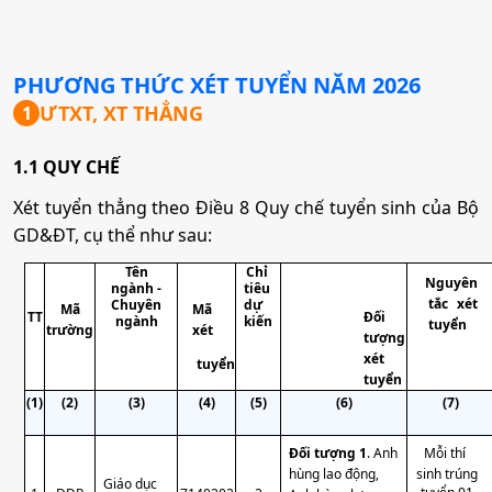
PHƯƠNG THỨC XÉT TUYỂN NĂM
2026
ƯTXT, XT THẲNG
1
1.1 QUY CHẾ
Xét tuyển thẳng theo Điều 8 Quy chế tuyển sinh của Bộ
GD&ĐT, cụ thể như sau:
Tên
Chỉ
Nguyên
ngành -
tiêu
tắc xét
Chuyên
dự
Mã
Mã
TT
Đối
ngành
kiến
tuyển
xét
trường
tượng
xét
tuyển
tuyển
(1)
(2)
(3)
(4)
(5)
(6)
(7)
Đối tượng 1
. Anh
Mỗi thí
hùng lao động,
sinh trúng
Giáo dục