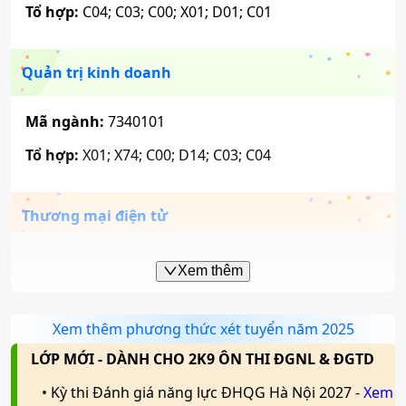
Tổ hợp:
C04; C03; C00; X01; D01; C01
Quản trị kinh doanh
Mã ngành:
7340101
Tổ hợp:
X01; X74; C00; D14; C03; C04
Thương mại điện tử
Mã ngành:
7340122
Xem thêm
Tổ hợp:
X01; X21; X02; X26; C03; C04
Xem thêm phương thức xét tuyển năm 2025
Kế toán
LỚP MỚI - DÀNH CHO 2K9 ÔN THI ĐGNL & ĐGTD
• Kỳ thi Đánh giá năng lực ĐHQG Hà Nội 2027 -
Xem