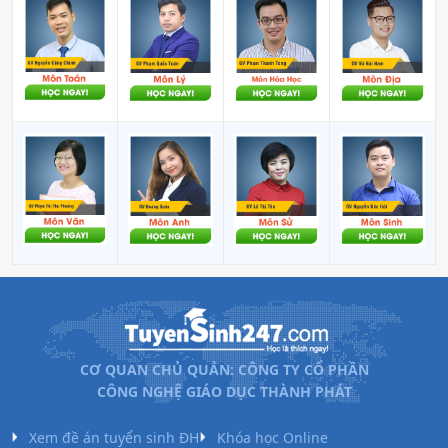
CƠ QUAN CHỦ QUẢN: CÔNG TY CỔ PHẦN
CÔNG NGHỆ GIÁO DỤC THÀNH PHÁT
Xem đề án tuyển sinh ĐH
Khóa học Online