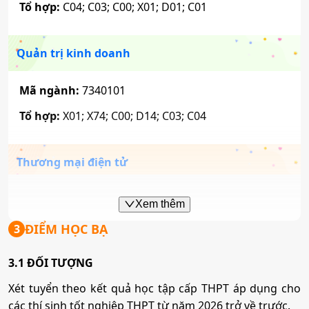
Tổ hợp:
C04; C03; C00; X01; D01; C01
Quản trị kinh doanh
Mã ngành:
7340101
Tổ hợp:
X01; X74; C00; D14; C03; C04
Thương mại điện tử
Mã ngành:
7340122
Xem thêm
Tổ hợp:
X01; X21; X02; X26; C03; C04
ĐIỂM HỌC BẠ
3
3.1 ĐỐI TƯỢNG
Kế toán
Xét tuyển theo kết quả học tập cấp THPT áp dụng cho
các thí sinh tốt nghiệp THPT từ năm 2026 trở về trước.
Mã ngành:
7340301