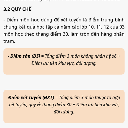
3.2 QUY CHẾ
Tổ hợp:
X01; X21; X02; X26; C03; C04
- Điểm môn học dùng để xét tuyển là điểm trung bình
chung kết quả học tập cả năm các lớp 10, 11, 12 của 03
Luật kinh tế
môn học theo thang điểm 30, làm tròn đến hàng phần
trăm.
Mã ngành:
7380107
Tổ hợp:
C00; X74; X70; D14; X01; C03
- Điểm sàn (DS)
= Tổng điểm 3 môn không nhân hệ số +
Điểm ưu tiên khu vực, đối tượng.
Công nghệ thông tin
Mã ngành:
7480201
Điểm xét tuyển (ĐXT)
= Tổng điểm 3 môn thuộc tổ hợp
Tổ hợp:
D01; A00; A01; X26; X06; D07
xét tuyển, quy về thang điểm 30 + Điểm ưu tiên khu vực,
đối tượng.
Kỹ thuật xây dựng