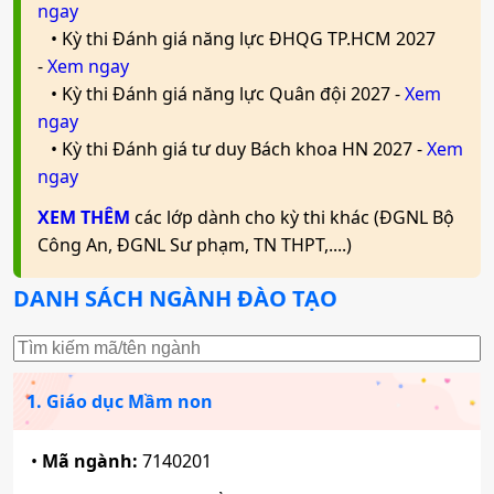
Mã ngành:
7340301
ngay
• Kỳ thi Đánh giá năng lực ĐHQG TP.HCM 2027
Tổ hợp:
X01; X21; X02; X26; C03; C04
-
Xem ngay
• Kỳ thi Đánh giá năng lực Quân đội 2027 -
Xem
Luật kinh tế
ngay
• Kỳ thi Đánh giá tư duy Bách khoa HN 2027 -
Xem
Mã ngành:
ngay
7380107
Tổ hợp:
XEM THÊM
C00; X74; X70; D14; X01; C03
các lớp dành cho kỳ thi khác (ĐGNL Bộ
Công An, ĐGNL Sư phạm, TN THPT,....)
Công nghệ thông tin
DANH SÁCH NGÀNH ĐÀO TẠO
Mã ngành:
7480201
Tổ hợp:
D01; A00; A01; X26; X06; D07
1. Giáo dục Mầm non
•
Mã ngành:
7140201
Kỹ thuật xây dựng