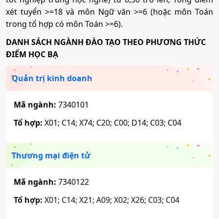
xét tuyển >=18 và môn Ngữ văn >=6 (hoặc môn Toán
trong tổ hợp có môn Toán >=6).
DANH SÁCH NGÀNH ĐÀO TẠO THEO PHƯƠNG THỨC
ĐIỂM HỌC BẠ
Quản trị kinh doanh
Mã ngành:
7340101
Tổ hợp:
X01; C14; X74; C20; C00; D14; C03; C04
Thương mại điện tử
Mã ngành:
7340122
Tổ hợp:
X01; C14; X21; A09; X02; X26; C03; C04