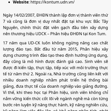
Website
: https://kontum.udn.vn/
•
Mã ngành:
7380107
Ngày 14/02/2007, ĐHĐN thành lập đơn vị thành viên thứ
7 và cũng là đơn vị duy nhất đặt tại khu vực Bắc Tây
• Phương thức xét tuyển:
Ưu Tiên
Học Bạ
ĐT THPT
Thi Riêng
Nguyên, chính thức đặt viên gạch đầu tiên xây dựng
• Tổ hợp:
C00; X74; C20; X70; C19; D14; X01; C14; C03
nên thương hiệu UDCK – Phân hiệu ĐHĐN tại Kon Tum.
17 năm qua UD-CK luôn không ngừng nâng cao chất
7. Công nghệ thông tin
lượng đào tạo. Bắt đầu từ năm 2015, Phân hiệu xây
dựng chương trình đào tạo theo định hướng ứng dụng,
•
Mã ngành:
7480201
đây cũng là mô hình được đánh giá cao. Sinh viên sẽ
được đi kiến tập, thực tập, tiếp xúc với môi trường thực
• Phương thức xét tuyển:
Ưu Tiên
Học Bạ
ĐT THPT
Thi Riêng
tế từ năm thứ 2. Ngoài ra, Nhà trường cũng liên kết với
• Tổ hợp:
D01; A00; A01; X26; X06; D07
nhiều doanh nghiệp nhằm phát triển hệ thống bài
giảng, đưa thực tế của doanh nghiệp vào giảng đường.
Vì thế, khi theo học tại Phân hiệu, sinh viên không chỉ
8. Kỹ thuật xây dựng
nắm vững kiến thức cốt lõi về ngành nghề mà còn từng
bước rèn luyện kỹ năng thực hành, kỹ năng nghiên cứu,
•
Mã ngành:
7580201