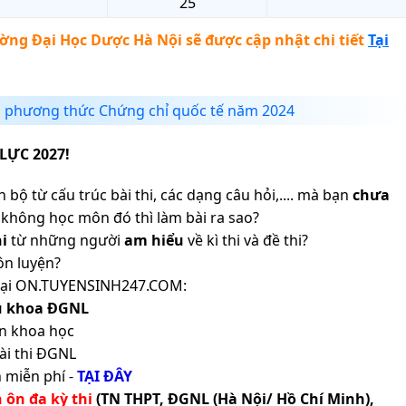
25
ờng Đại Học Dược Hà Nội
sẽ được cập nhật chi tiết
Tại
 phương thức Chứng chỉ quốc tế năm 2024
LỰC 2027!
 bộ từ cấu trúc bài thi, các dạng câu hỏi,.... mà bạn
chưa
không học môn đó thì làm bài ra sao?
i
từ những người
am hiểu
về kì thi và đề thi?
ôn luyện?
ản tại ON.TUYENSINH247.COM:
ủ khoa ĐGNL
n khoa học
ài thi ĐGNL
 miễn phí -
TẠI ĐÂY
h ôn đa kỳ thi
(TN THPT, ĐGNL (Hà Nội/ Hồ Chí Minh),