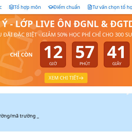
c
Tổ hợp môn
Điểm chuẩn
Tư vấn chọn tổ h
 Ý - LỚP LIVE ÔN ĐGNL & ĐG
 ĐÃI ĐẶC BIỆT - GIẢM 50% HỌC PHÍ CHỈ CHO 300 S
12
57
40
CHỈ CÒN
GIỜ
PHÚT
GIÂY
XEM CHI TIẾT
ường/mã trường _