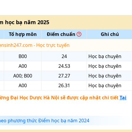
m học bạ
năm
2025
Tổ hợp môn
Điểm chuẩn
Ghi chú
yensinh247.com - Học trực tuyến
B00
24
Học bạ chuyên
A00
24.53
Học bạ chuyên
A00; B00
27.27
Học bạ chuyên
A00
26.31
Học bạ chuyên
ờng Đại Học Dược Hà Nội
sẽ được cập nhật chi tiết
Tại
heo phương thức Điểm học bạ năm 2024