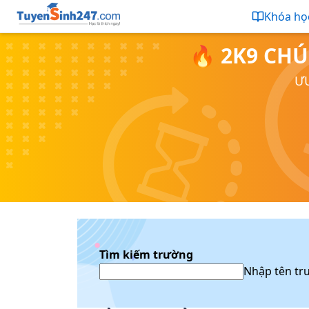
Khóa họ
🔥 2K9 CHÚ
ƯU
Tìm kiếm trường
Nhập tên tr