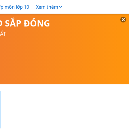
ợp môn lớp 10
Xem thêm
TD SẮP ĐÓNG
UẤT