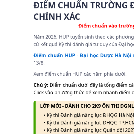
ĐIỂM CHUẨN TRƯỜNG Đ
CHÍNH XÁC
Điểm chuẩn vào trườ
Năm 2026, HUP tuyển sinh theo các phương t
cứ kết quả Kỳ thi đánh giá tư duy của Đại họ
Điểm chuẩn
HUP -
Đại học Dược Hà Nội
13/8.
Xem điểm chuẩn HUP các năm phía dưới.
Chú ý:
Điểm chuẩn dưới đây là tổng điểm cá
Click vào phương thức để xem nhanh điểm 
LỚP MỚI - DÀNH CHO 2K9 ÔN THI ĐGN
• Kỳ thi Đánh giá năng lực ĐHQG Hà Nội
• Kỳ thi Đánh giá năng lực ĐHQG TP.HC
• Kỳ thi Đánh giá năng lực Quân đội 202