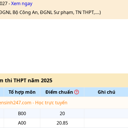
027 -
Xem ngay
(ĐGNL Bộ Công An, ĐGNL Sư phạm, TN THPT,....)
m thi THPT
năm
2025
Tổ hợp môn
Điểm chuẩn
Ghi chú
yensinh247.com - Học trực tuyến
B00
20
A00
20.85