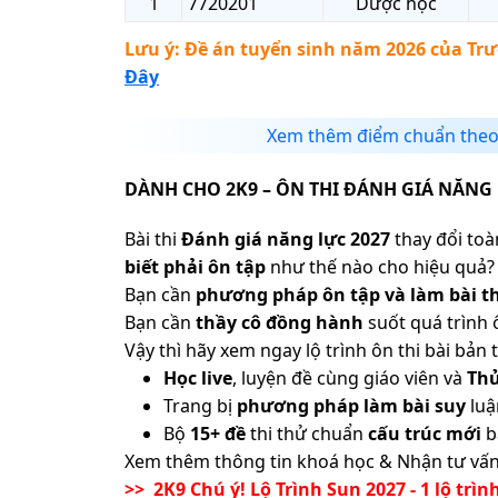
1
7720201
Dược học
Lưu ý: Đề án tuyển sinh năm 2026 của
Trư
Đây
Xem thêm điểm chuẩn theo
DÀNH CHO 2K9 – ÔN THI ĐÁNH GIÁ NĂNG 
Bài thi
Đánh giá năng lực 2027
thay đổi toàn
biết phải ôn tập
như thế nào cho hiệu quả? 
Bạn cần
phương pháp ôn tập và làm bài th
Bạn cần
thầy cô đồng hành
suốt quá trình 
Vậy thì hãy xem ngay lộ trình ôn thi bài b
Học live
, luyện đề cùng giáo viên và
Th
Trang bị
phương pháp làm bài suy
luậ
Bộ
15+ đề
thi thử chuẩn
cấu trúc mới
b
Xem thêm thông tin khoá học & Nhận tư vấn
>> 2K9 Chú ý! Lộ Trình Sun 2027 - 1 lộ trìn