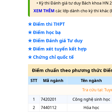
• Kỳ thi Đánh giá tư duy Bách khoa HN 2
XEM THÊM
các lớp dành cho kỳ thi khác 
✯
Điểm thi THPT
✯
Điểm học bạ
✯
Điểm Đánh giá Tư duy
✯
Điểm xét tuyển kết hợp
✯
Chứng chỉ quốc tế
Điểm chuẩn theo phương thức
Điể
STT
Mã ngành
Tên ngành
Tra cứu tại: Tu
1
7420201
Công nghệ sinh học
2
7440112
Hóa học