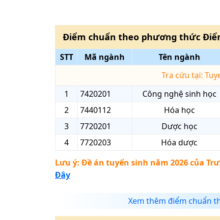
Điểm chuẩn theo phương thức
Điể
STT
Mã ngành
Tên ngành
Tra cứu tại: Tu
1
7420201
Công nghệ sinh học
2
7440112
Hóa học
3
7720201
Dược học
4
7720203
Hóa dược
Lưu ý: Đề án tuyển sinh năm 2026 của
Trư
Đây
Xem thêm điểm chuẩn t