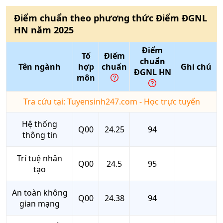
Điểm chuẩn theo phương thức
Điểm ĐGNL
HN
năm
2025
Điểm
Tổ
Điểm
chuẩn
Tên ngành
hợp
chuẩn
Ghi chú
ĐGNL HN
môn
Tra cứu tại: Tuyensinh247.com - Học trực tuyến
Hệ thống
Q00
24.25
94
thông tin
Trí tuệ nhân
Q00
24.5
95
tạo
An toàn không
Q00
24.38
94
gian mạng