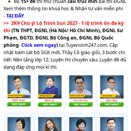
Bộ
15+ đề
thi thử chuẩn
cấu trúc mới
bài thi ĐGNL
Xem thêm thông tin khoá học & Nhận tư vấn miễn phí
-
TẠI ĐÂY
>> 2K9 Chú ý! Lộ Trình Sun 2027 - 1 lộ trình ôn đa kỳ
thi
(TN THPT, ĐGNL (Hà Nội/ Hồ Chí Minh), ĐGNL Sư
Phạm, ĐGTD, ĐGNL Bộ Công an, ĐGNL Bộ Quốc
phòng
-
Click xem ngay
)
tại Tuyensinh247.com.
Cập
nhật bám sát bộ SGK mới, Thầy Cô giáo giỏi, 3 bước chi
tiết: Nền tảng lớp 12; Luyện thi chuyên sâu; Luyện đề đủ
dạng đáp ứng mọi kì thi.