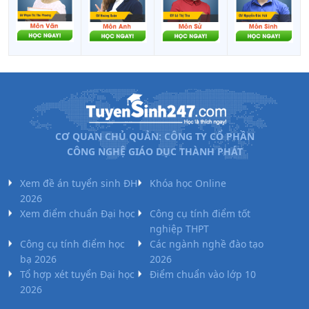
CƠ QUAN CHỦ QUẢN: CÔNG TY CỔ PHẦN
CÔNG NGHỆ GIÁO DỤC THÀNH PHÁT
Xem đề án tuyển sinh ĐH
Khóa học Online
2026
Xem điểm chuẩn Đại học
Công cụ tính điểm tốt
nghiệp THPT
Công cụ tính điểm học
Các ngành nghề đào tạo
bạ 2026
2026
Tổ hợp xét tuyển Đại học
Điểm chuẩn vào lớp 10
2026