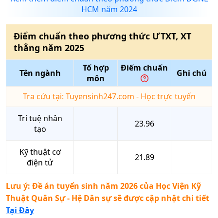
HCM năm 2024
Điểm chuẩn theo phương thức
ƯTXT, XT
thẳng
năm
2025
Tổ hợp
Điểm chuẩn
Tên ngành
Ghi chú
môn
Tra cứu tại: Tuyensinh247.com - Học trực tuyến
Trí tuệ nhân
23.96
tạo
Kỹ thuật cơ
21.89
điện tử
Lưu ý: Đề án tuyển sinh năm 2026 của
Học Viện Kỹ
Thuật Quân Sự - Hệ Dân sự
sẽ được cập nhật chi tiết
Tại Đây