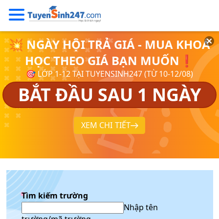
💥 NGÀY HỘI TRẢ GIÁ - MUA KHOÁ
HỌC THEO GIÁ BẠN MUỐN❗
🎯 LỚP 1-12 TẠI TUYENSINH247 (TỪ 10-12/08)
BẮT ĐẦU SAU 1 NGÀY
XEM CHI TIẾT
Tìm kiếm trường
Nhập tên