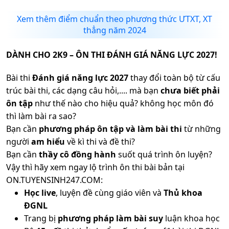
Xem thêm điểm chuẩn theo phương thức ƯTXT, XT
thẳng năm 2024
DÀNH CHO 2K9 – ÔN THI ĐÁNH GIÁ NĂNG LỰC 2027!
Bài thi
Đánh giá năng lực 2027
thay đổi toàn bộ từ cấu
trúc bài thi, các dạng câu hỏi,.... mà bạn
chưa biết phải
ôn tập
như thế nào cho hiệu quả? không học môn đó
thì làm bài ra sao?
Bạn cần
phương pháp ôn tập và làm bài thi
từ những
người
am hiểu
về kì thi và đề thi?
Bạn cần
thầy cô đồng hành
suốt quá trình ôn luyện?
Vậy thì hãy xem ngay lộ trình ôn thi bài bản tại
ON.TUYENSINH247.COM:
Học live
, luyện đề cùng giáo viên và
Thủ khoa
ĐGNL
Trang bị
phương pháp làm bài suy
luận khoa học