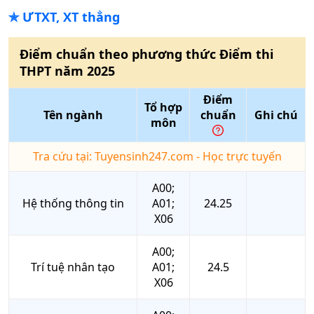
✯
ƯTXT, XT thẳng
Điểm chuẩn theo phương thức
Điểm thi
THPT
năm
2025
Điểm
Tổ hợp
Tên ngành
chuẩn
Ghi chú
môn
Tra cứu tại: Tuyensinh247.com - Học trực tuyến
A00;
Hệ thống thông tin
A01;
24.25
X06
A00;
Trí tuệ nhân tạo
A01;
24.5
X06