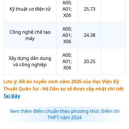
A00;
Kỹ thuật cơ điện tử
A01;
25.73
X06
A00;
Công nghệ chế tạo
A01;
24.38
máy
X06
A00;
Xây dựng dân dụng
A01;
20.25
và công nghiệp
X06
Lưu ý: Đề án tuyển sinh năm 2026 của
Học Viện Kỹ
Thuật Quân Sự - Hệ Dân sự
sẽ được cập nhật chi tiết
Tại Đây
Xem thêm điểm chuẩn theo phương thức Điểm thi
THPT năm 2024