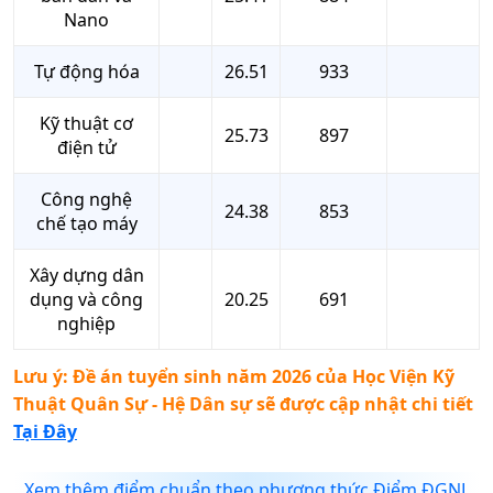
Nano
Tự động hóa
26.51
933
Kỹ thuật cơ
25.73
897
điện tử
Công nghệ
24.38
853
chế tạo máy
Xây dựng dân
dụng và công
20.25
691
nghiệp
Lưu ý: Đề án tuyển sinh năm 2026 của
Học Viện Kỹ
Thuật Quân Sự - Hệ Dân sự
sẽ được cập nhật chi tiết
Tại Đây
Xem thêm điểm chuẩn theo phương thức Điểm ĐGNL