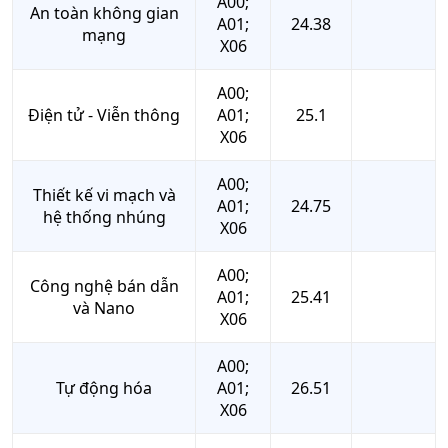
A00;
An toàn không gian
A01;
24.38
mạng
X06
A00;
Điện tử - Viễn thông
A01;
25.1
X06
A00;
Thiết kế vi mạch và
A01;
24.75
hệ thống nhúng
X06
A00;
Công nghệ bán dẫn
A01;
25.41
và Nano
X06
A00;
Tự động hóa
A01;
26.51
X06