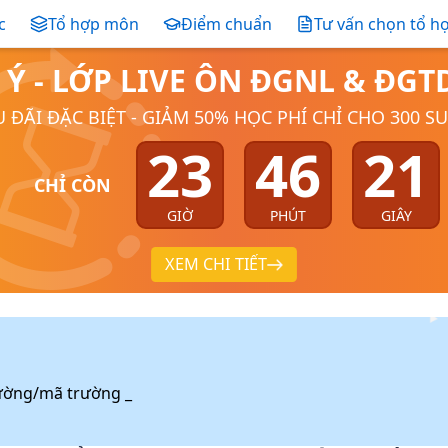
c
Tổ hợp môn
Điểm chuẩn
Tư vấn chọn tổ h
 Ý - LỚP LIVE ÔN ĐGNL & ĐG
 ĐÃI ĐẶC BIỆT - GIẢM 50% HỌC PHÍ CHỈ CHO 300 S
23
46
21
CHỈ CÒN
GIỜ
PHÚT
GIÂY
XEM CHI TIẾT
ường/mã trường _