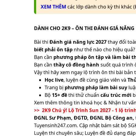
XEM THÊM
các lớp dành cho kỳ thi khác 
DÀNH CHO 2K9 – ÔN THI ĐÁNH GIÁ NĂNG 
Bài thi
Đánh giá năng lực 2027
thay đổi toàn
biết phải ôn tập
như thế nào cho hiệu quả? 
Bạn cần
phương pháp ôn tập và làm bài th
Bạn cần
thầy cô đồng hành
suốt quá trình 
Vậy thì hãy xem ngay lộ trình ôn thi bài b
Học live
, luyện đề cùng giáo viên và
Th
Trang bị
phương pháp làm bài suy
luậ
Bộ
15+ đề
thi thử chuẩn
cấu trúc mới
b
Xem thêm thông tin khoá học & Nhận tư vấn
>> 2K9 Chú ý! Lộ Trình Sun 2027 - 1 lộ trìn
ĐGNL Sư Phạm, ĐGTD, ĐGNL Bộ Công an,
Tuyensinh247.com.
Cập nhật bám sát bộ SGK m
Luyện thi chuyên sâu; Luyện đề đủ dạng đáp 