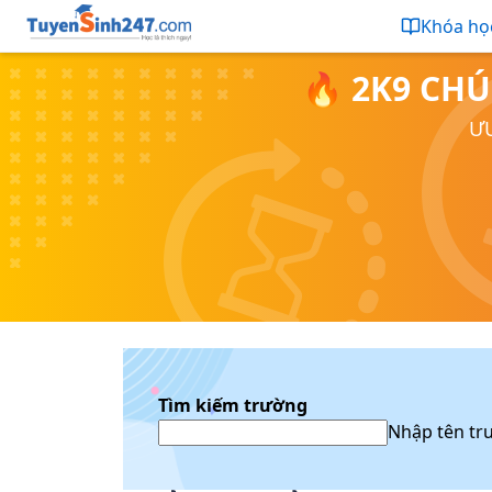
Khóa họ
🔥 2K9 CHÚ
ƯU
Tìm kiếm trường
Nhập tên tr