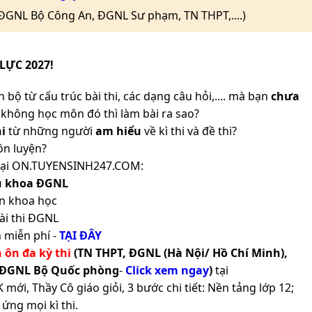
(ĐGNL Bộ Công An, ĐGNL Sư phạm, TN THPT,....)
LỰC 2027!
 bộ từ cấu trúc bài thi, các dạng câu hỏi,.... mà bạn
chưa
không học môn đó thì làm bài ra sao?
i
từ những người
am hiểu
về kì thi và đề thi?
ôn luyện?
ản tại ON.TUYENSINH247.COM:
ủ khoa ĐGNL
n khoa học
ài thi ĐGNL
 miễn phí -
TẠI ĐÂY
h ôn đa kỳ thi
(TN THPT, ĐGNL (Hà Nội/ Hồ Chí Minh),
 ĐGNL Bộ Quốc phòng
-
Click xem ngay
)
tại
ới, Thầy Cô giáo giỏi, 3 bước chi tiết: Nền tảng lớp 12;
ứng mọi kì thi.