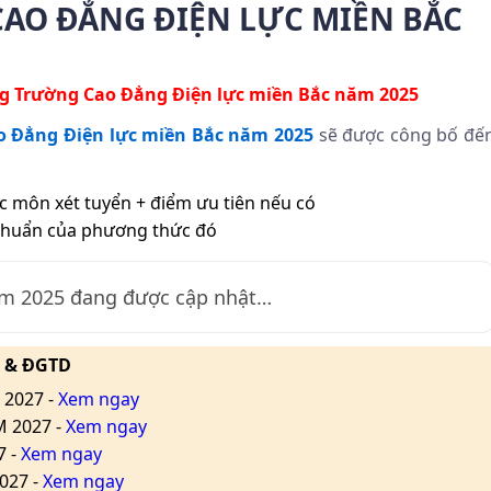
AO ĐẲNG ĐIỆN LỰC MIỀN BẮC
 Trường Cao Đẳng Điện lực miền Bắc
năm 2025
 Đẳng Điện lực miền Bắc năm 2025
sẽ được công bố đế
c môn xét tuyển + điểm ưu tiên nếu có
chuẩn của phương thức đó
ăm
2025
đang được cập nhật…
L & ĐGTD
 2027 -
Xem ngay
M 2027 -
Xem ngay
7 -
Xem ngay
027 -
Xem ngay