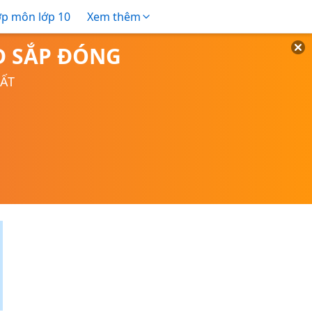
ợp môn lớp 10
Xem thêm
TD SẮP ĐÓNG
UẤT