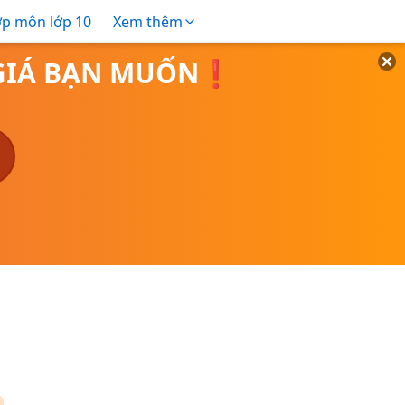
ợp môn lớp 10
Xem thêm
O GIÁ BẠN MUỐN❗