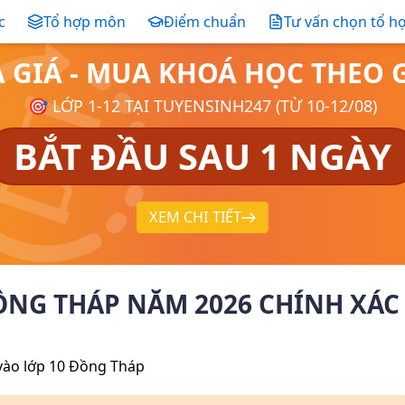
c
Tổ hợp môn
Điểm chuẩn
Tư vấn chọn tổ h
Ả GIÁ - MUA KHOÁ HỌC THE
🎯 LỚP 1-12 TẠI TUYENSINH247 (TỪ 10-12/08)
BẮT ĐẦU SAU 1 NGÀY
XEM CHI TIẾT
ĐỒNG THÁP NĂM 2026 CHÍNH XÁC
vào lớp 10
Đồng Tháp