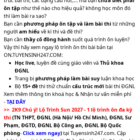
trúc bài thi, các dạng câu hỏi,.... mà bạn
chưa biết phải
ôn tập
như thế nào cho hiệu quả? không học môn đó
thì làm bài ra sao?
Bạn cần
phương pháp ôn tập và làm bài thi
từ những
người
am hiểu
về kì thi và đề thi?
Bạn cần
thầy cô đồng hành
suốt quá trình ôn luyện?
Vậy thì hãy xem ngay lộ trình ôn thi bài bản tại
ON.TUYENSINH247.COM:
Học live
, luyện đề cùng giáo viên và
Thủ khoa
ĐGNL
Trang bị
phương pháp làm bài suy
luận khoa học
Bộ
15+ đề
thi thử chuẩn
cấu trúc mới
bài thi ĐGNL
Xem thêm thông tin khoá học & Nhận tư vấn miễn phí
-
TẠI ĐÂY
>> 2K9 Chú ý! Lộ Trình Sun 2027 - 1 lộ trình ôn đa kỳ
thi
(TN THPT, ĐGNL (Hà Nội/ Hồ Chí Minh), ĐGNL Sư
Phạm, ĐGTD, ĐGNL Bộ Công an, ĐGNL Bộ Quốc
phòng
-
Click xem ngay
)
tại Tuyensinh247.com.
Cập