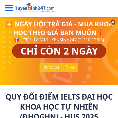
💥 NGÀY HỘI TRẢ GIÁ - MUA KHOÁ
HỌC THEO GIÁ BẠN MUỐN❗
🎯 LỚP 1-12 TẠI TUYENSINH247 (TỪ 10-12/08)
CHỈ CÒN 2 NGÀY
XEM CHI TIẾT
QUY ĐỔI ĐIỂM IELTS ĐẠI HỌC
KHOA HỌC TỰ NHIÊN
(ĐHQGHN) - HUS 2025