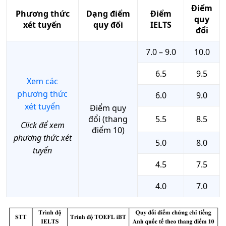
Điểm
Phương thức
Dạng điểm
Điểm
quy
xét tuyển
quy đổi
IELTS
đổi
7.0 – 9.0
10.0
6.5
9.5
Xem các
phương thức
6.0
9.0
xét tuyển
Điểm quy
đổi (thang
5.5
8.5
Click để xem
điểm 10)
phương thức xét
5.0
8.0
tuyển
4.5
7.5
4.0
7.0