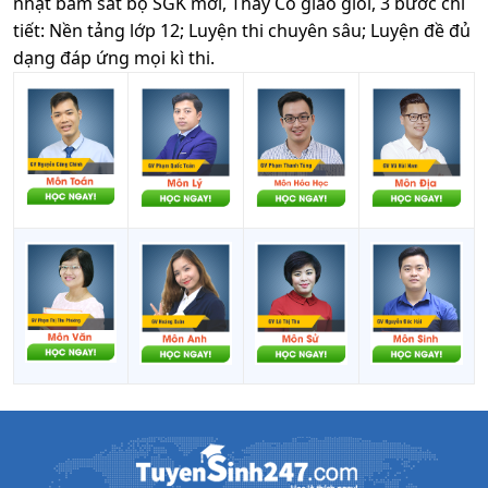
nhật bám sát bộ SGK mới, Thầy Cô giáo giỏi, 3 bước chi
tiết: Nền tảng lớp 12; Luyện thi chuyên sâu; Luyện đề đủ
dạng đáp ứng mọi kì thi.