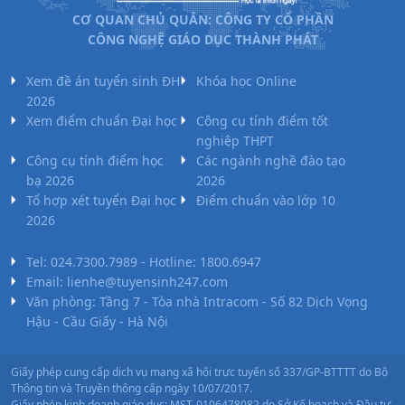
CƠ QUAN CHỦ QUẢN: CÔNG TY CỔ PHẦN
CÔNG NGHỆ GIÁO DỤC THÀNH PHÁT
Xem đề án tuyển sinh ĐH
Khóa học Online
2026
Xem điểm chuẩn Đại học
Công cụ tính điểm tốt
nghiệp THPT
Công cụ tính điểm học
Các ngành nghề đào tạo
bạ 2026
2026
Tổ hợp xét tuyển Đại học
Điểm chuẩn vào lớp 10
2026
Tel: 024.7300.7989 - Hotline: 1800.6947
Email: lienhe@tuyensinh247.com
Văn phòng: Tầng 7 - Tòa nhà Intracom - Số 82 Dịch Vọng
Hậu - Cầu Giấy - Hà Nội
Giấy phép cung cấp dịch vụ mạng xã hội trực tuyến số 337/GP-BTTTT do Bộ
Thông tin và Truyền thông cấp ngày 10/07/2017.
Giấy phép kinh doanh giáo dục: MST-0106478082 do Sở Kế hoạch và Đầu tư