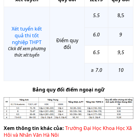
5.5
8,5
Xét tuyển kết
6.0
9
quả thi tốt
Điểm quy
nghiệp THPT
đổi
Click để xem phương
6.5
9,5
thức xét tuyển
≥ 7.0
10
Bảng quy đổi điểm ngoại ngữ
Xem thông tin khác của:
Trường Đại Học Khoa Học Xã
Hội và Nhân Văn Hà Nội