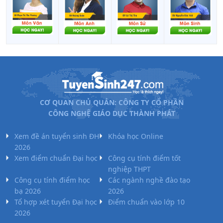
CƠ QUAN CHỦ QUẢN: CÔNG TY CỔ PHẦN
CÔNG NGHỆ GIÁO DỤC THÀNH PHÁT
Xem đề án tuyển sinh ĐH
Khóa học Online
2026
Xem điểm chuẩn Đại học
Công cụ tính điểm tốt
nghiệp THPT
Công cụ tính điểm học
Các ngành nghề đào tạo
bạ 2026
2026
Tổ hợp xét tuyển Đại học
Điểm chuẩn vào lớp 10
2026