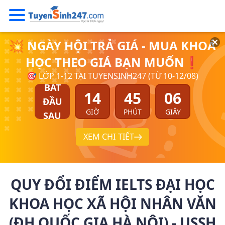
💥 NGÀY HỘI TRẢ GIÁ - MUA KHOÁ
HỌC THEO GIÁ BẠN MUỐN❗
🎯 LỚP 1-12 TẠI TUYENSINH247 (TỪ 10-12/08)
BẮT
14
45
06
ĐẦU
GIỜ
PHÚT
GIÂY
SAU
XEM CHI TIẾT
QUY ĐỔI ĐIỂM IELTS ĐẠI HỌC
KHOA HỌC XÃ HỘI NHÂN VĂN
(ĐH QUỐC GIA HÀ NỘI) - USSH