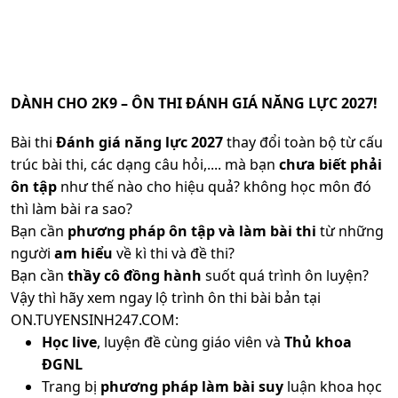
DÀNH CHO 2K9 – ÔN THI ĐÁNH GIÁ NĂNG LỰC 2027!
Bài thi
Đánh giá năng lực 2027
thay đổi toàn bộ từ cấu
trúc bài thi, các dạng câu hỏi,.... mà bạn
chưa biết phải
ôn tập
như thế nào cho hiệu quả? không học môn đó
thì làm bài ra sao?
Bạn cần
phương pháp ôn tập và làm bài thi
từ những
người
am hiểu
về kì thi và đề thi?
Bạn cần
thầy cô đồng hành
suốt quá trình ôn luyện?
Vậy thì hãy xem ngay lộ trình ôn thi bài bản tại
ON.TUYENSINH247.COM:
Học live
, luyện đề cùng giáo viên và
Thủ khoa
ĐGNL
Trang bị
phương pháp làm bài suy
luận khoa học