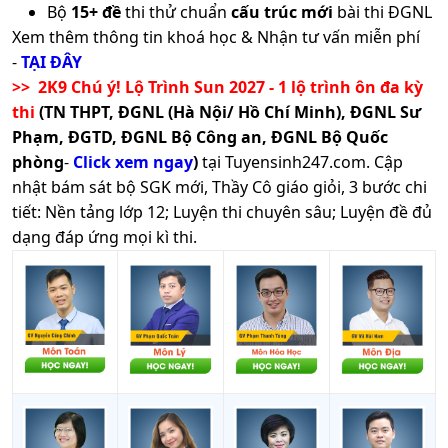
Bộ
15+ đề
thi thử chuẩn
cấu trúc mới
bài thi ĐGNL
Xem thêm thông tin khoá học & Nhận tư vấn miễn phí
-
TẠI ĐÂY
>> 2K9 Chú ý! Lộ Trình Sun 2027 - 1 lộ trình ôn đa kỳ
thi
(TN THPT, ĐGNL (Hà Nội/ Hồ Chí Minh), ĐGNL Sư
Phạm, ĐGTD, ĐGNL Bộ Công an, ĐGNL Bộ Quốc
phòng
-
Click xem ngay
)
tại Tuyensinh247.com.
Cập
nhật bám sát bộ SGK mới, Thầy Cô giáo giỏi, 3 bước chi
tiết: Nền tảng lớp 12; Luyện thi chuyên sâu; Luyện đề đủ
dạng đáp ứng mọi kì thi.