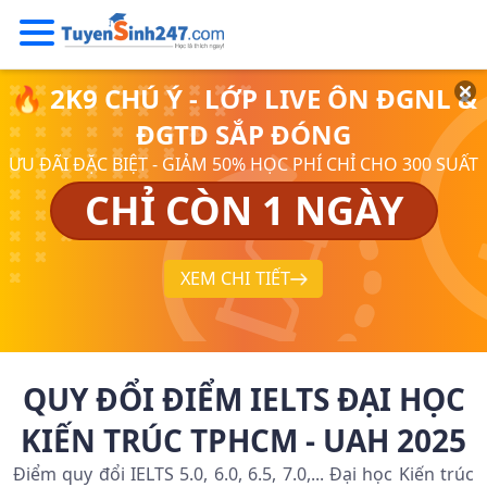
🔥 2K9 CHÚ Ý - LỚP LIVE ÔN ĐGNL &
ĐGTD SẮP ĐÓNG
ƯU ĐÃI ĐẶC BIỆT - GIẢM 50% HỌC PHÍ CHỈ CHO 300 SUẤT
CHỈ CÒN 1 NGÀY
XEM CHI TIẾT
QUY ĐỔI ĐIỂM IELTS ĐẠI HỌC
KIẾN TRÚC TPHCM - UAH 2025
Điểm quy đổi IELTS 5.0, 6.0, 6.5, 7.0,... Đại học Kiến trúc