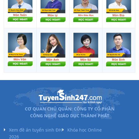
CƠ QUAN CHỦ QUẢN: CÔNG TY CỔ PHẦN
CÔNG NGHỆ GIÁO DỤC THÀNH PHÁT
Xem đề án tuyển sinh ĐH
Khóa học Online
2026