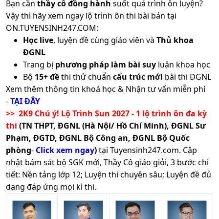
Bạn cần
thầy cô đồng hành
suốt quá trình ôn luyện?
Vậy thì hãy xem ngay lộ trình ôn thi bài bản tại
ON.TUYENSINH247.COM:
Học live
, luyện đề cùng giáo viên và
Thủ khoa
ĐGNL
Trang bị
phương pháp làm bài suy
luận khoa học
Bộ
15+ đề
thi thử chuẩn
cấu trúc mới
bài thi ĐGNL
Xem thêm thông tin khoá học & Nhận tư vấn miễn phí
-
TẠI ĐÂY
>> 2K9 Chú ý! Lộ Trình Sun 2027 - 1 lộ trình ôn đa kỳ
thi
(TN THPT, ĐGNL (Hà Nội/ Hồ Chí Minh), ĐGNL Sư
Phạm, ĐGTD, ĐGNL Bộ Công an, ĐGNL Bộ Quốc
phòng
-
Click xem ngay
)
tại Tuyensinh247.com.
Cập
nhật bám sát bộ SGK mới, Thầy Cô giáo giỏi, 3 bước chi
tiết: Nền tảng lớp 12; Luyện thi chuyên sâu; Luyện đề đủ
dạng đáp ứng mọi kì thi.