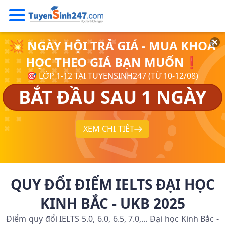
💥 NGÀY HỘI TRẢ GIÁ - MUA KHOÁ
HỌC THEO GIÁ BẠN MUỐN❗
🎯 LỚP 1-12 TẠI TUYENSINH247 (TỪ 10-12/08)
BẮT ĐẦU SAU 1 NGÀY
XEM CHI TIẾT
QUY ĐỔI ĐIỂM IELTS ĐẠI HỌC
KINH BẮC - UKB 2025
Điểm quy đổi IELTS 5.0, 6.0, 6.5, 7.0,... Đại học Kinh Bắc -