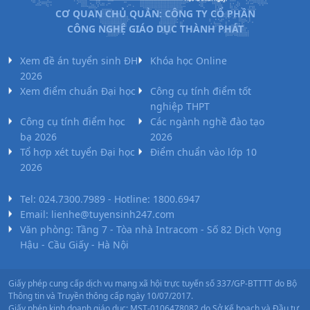
CƠ QUAN CHỦ QUẢN: CÔNG TY CỔ PHẦN
CÔNG NGHỆ GIÁO DỤC THÀNH PHÁT
Xem đề án tuyển sinh ĐH
Khóa học Online
2026
Xem điểm chuẩn Đại học
Công cụ tính điểm tốt
nghiệp THPT
Công cụ tính điểm học
Các ngành nghề đào tạo
bạ 2026
2026
Tổ hợp xét tuyển Đại học
Điểm chuẩn vào lớp 10
2026
Tel: 024.7300.7989 - Hotline: 1800.6947
Email: lienhe@tuyensinh247.com
Văn phòng: Tầng 7 - Tòa nhà Intracom - Số 82 Dịch Vọng
Hậu - Cầu Giấy - Hà Nội
Giấy phép cung cấp dịch vụ mạng xã hội trực tuyến số 337/GP-BTTTT do Bộ
Thông tin và Truyền thông cấp ngày 10/07/2017.
Giấy phép kinh doanh giáo dục: MST-0106478082 do Sở Kế hoạch và Đầu tư