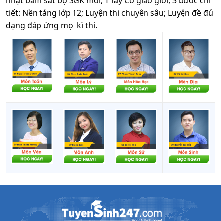
nhật bám sát bộ SGK mới, Thầy Cô giáo giỏi, 3 bước chi
tiết: Nền tảng lớp 12; Luyện thi chuyên sâu; Luyện đề đủ
dạng đáp ứng mọi kì thi.