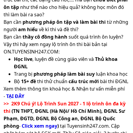
ôn tập
như thế nào cho hiệu quả? không học môn đó
thì làm bài ra sao?
Bạn cần
phương pháp ôn tập và làm bài thi
từ những
người
am hiểu
về kì thi và đề thi?
Bạn cần
thầy cô đồng hành
suốt quá trình ôn luyện?
Vậy thì hãy xem ngay lộ trình ôn thi bài bản tại
ON.TUYENSINH247.COM:
Học live
, luyện đề cùng giáo viên và
Thủ khoa
ĐGNL
Trang bị
phương pháp làm bài suy
luận khoa học
Bộ
15+ đề
thi thử chuẩn
cấu trúc mới
bài thi ĐGNL
Xem thêm thông tin khoá học & Nhận tư vấn miễn phí
-
TẠI ĐÂY
>> 2K9 Chú ý! Lộ Trình Sun 2027 - 1 lộ trình ôn đa kỳ
thi
(TN THPT, ĐGNL (Hà Nội/ Hồ Chí Minh), ĐGNL Sư
Phạm, ĐGTD, ĐGNL Bộ Công an, ĐGNL Bộ Quốc
phòng
-
Click xem ngay
)
tại Tuyensinh247.com.
Cập