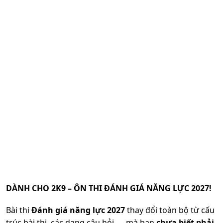
DÀNH CHO 2K9 – ÔN THI ĐÁNH GIÁ NĂNG LỰC 2027!
Bài thi
Đánh giá năng lực 2027
thay đổi toàn bộ từ cấu
trúc bài thi, các dạng câu hỏi,.... mà bạn
chưa biết phải