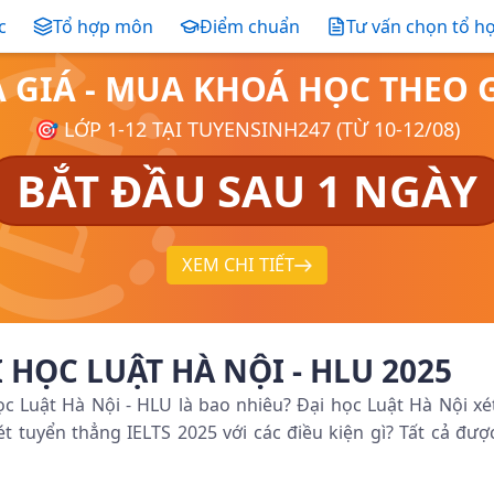
c
Tổ hợp môn
Điểm chuẩn
Tư vấn chọn tổ h
Ả GIÁ - MUA KHOÁ HỌC THE
🎯 LỚP 1-12 TẠI TUYENSINH247 (TỪ 10-12/08)
BẮT ĐẦU SAU 1 NGÀY
XEM CHI TIẾT
 HỌC LUẬT HÀ NỘI - HLU 2025
i học Luật Hà Nội - HLU là bao nhiêu? Đại học Luật Hà Nội xé
 tuyển thẳng IELTS 2025 với các điều kiện gì? Tất cả đượ