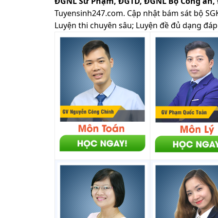
ĐGNL Sư Phạm, ĐGTD, ĐGNL Bộ Công an,
Tuyensinh247.com.
Cập nhật bám sát bộ SGK m
Luyện thi chuyên sâu; Luyện đề đủ dạng đáp 