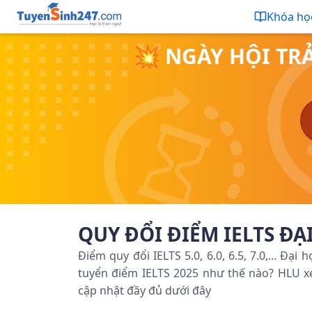
Khóa họ
💥 NGÀY HỘI TR
QUY ĐỔI ĐIỂM IELTS ĐẠI
Điểm quy đổi IELTS 5.0, 6.0, 6.5, 7.0,... Đạ
tuyển điểm IELTS 2025 như thế nào? HLU xét
cập nhật đầy đủ dưới đây