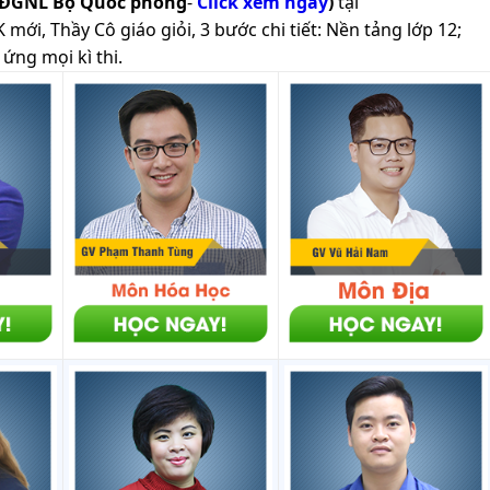
 ĐGNL Bộ Quốc phòng
-
Click xem ngay
)
tại
ới, Thầy Cô giáo giỏi, 3 bước chi tiết: Nền tảng lớp 12;
ứng mọi kì thi.