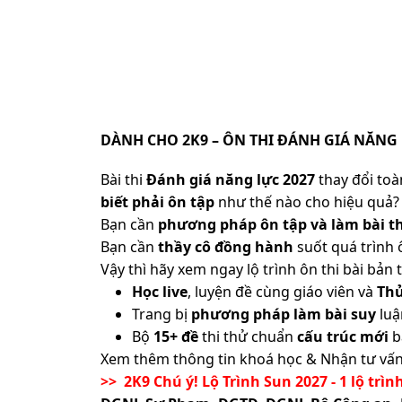
DÀNH CHO 2K9 – ÔN THI ĐÁNH GIÁ NĂNG 
Bài thi
Đánh giá năng lực 2027
thay đổi toàn
biết phải ôn tập
như thế nào cho hiệu quả? 
Bạn cần
phương pháp ôn tập và làm bài th
Bạn cần
thầy cô đồng hành
suốt quá trình 
Vậy thì hãy xem ngay lộ trình ôn thi bài b
Học live
, luyện đề cùng giáo viên và
Th
Trang bị
phương pháp làm bài suy
luậ
Bộ
15+ đề
thi thử chuẩn
cấu trúc mới
b
Xem thêm thông tin khoá học & Nhận tư vấn
>> 2K9 Chú ý! Lộ Trình Sun 2027 - 1 lộ trìn