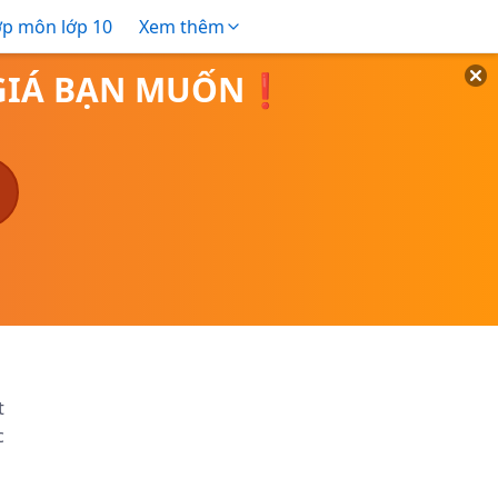
ợp môn lớp 10
Xem thêm
O GIÁ BẠN MUỐN❗
t
c