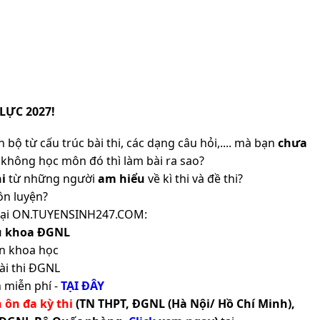
LỰC 2027!
 bộ từ cấu trúc bài thi, các dạng câu hỏi,.... mà bạn
chưa
không học môn đó thì làm bài ra sao?
i
từ những người
am hiểu
về kì thi và đề thi?
ôn luyện?
ản tại ON.TUYENSINH247.COM:
ủ khoa ĐGNL
n khoa học
ài thi ĐGNL
 miễn phí -
TẠI ĐÂY
h ôn đa kỳ thi
(TN THPT, ĐGNL (Hà Nội/ Hồ Chí Minh),