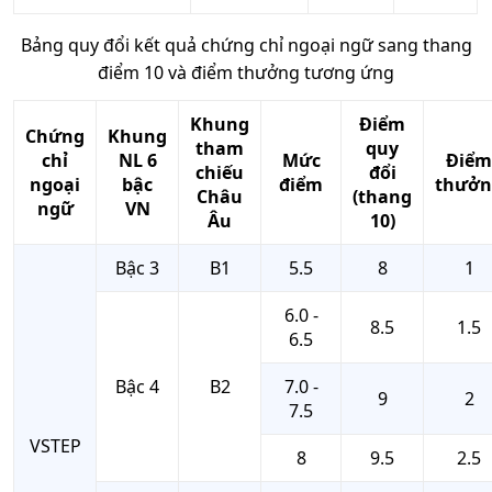
Bảng quy đổi kết quả chứng chỉ ngoại ngữ sang thang
điểm 10 và điểm thưởng tương ứng
Khung
Điểm
Chứng
Khung
tham
quy
chỉ
NL 6
Mức
Điểm
chiếu
đổi
ngoại
bậc
điểm
thưởn
Châu
(thang
ngữ
VN
Âu
10)
Bậc 3
B1
5.5
8
1
6.0 -
8.5
1.5
6.5
Bậc 4
B2
7.0 -
9
2
7.5
VSTEP
8
9.5
2.5