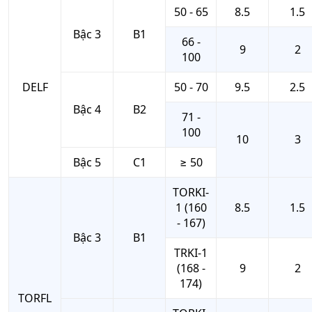
50 - 65
8.5
1.5
Bậc 3
B1
66 -
9
2
100
DELF
50 - 70
9.5
2.5
Bậc 4
B2
71 -
100
10
3
Bậc 5
C1
≥ 50
TORKI-
1 (160
8.5
1.5
- 167)
Bậc 3
B1
TRKI-1
(168 -
9
2
174)
TORFL