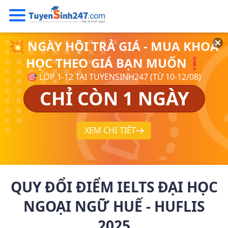
💥 NGÀY HỘI TRẢ GIÁ - MUA KHOÁ
HỌC THEO GIÁ BẠN MUỐN❗
🎯 LỚP 1-12 TẠI TUYENSINH247 (TỪ 10-12/08)
CHỈ CÒN 1 NGÀY
XEM CHI TIẾT
QUY ĐỔI ĐIỂM IELTS ĐẠI HỌC
NGOẠI NGỮ HUẾ - HUFLIS
2025