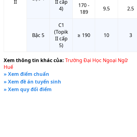
II
II cấp
170 -
4)
9.5
2.5
189
C1
(Topik
Bậc 5
≥ 190
10
3
II cấp
5)
Xem thông tin khác của:
Trường Đại Học Ngoại Ngữ
Huế
» Xem điểm chuẩn
» Xem đề án tuyển sinh
» Xem quy đổi điểm