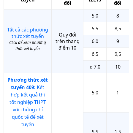
đổi
đổi
5.0
8
5.5
8,5
Tất cả các phương
Quy đổi
thức xét tuyển
trên thang
6.0
9
Click để xem phương
điểm 10
thức xét tuyển
6.5
9,5
≥ 7.0
10
Phương thức xét
tuyển 409:
Kết
5.0
1
hợp kết quả thi
tốt nghiệp THPT
với chứng chỉ
quốc tế để xét
tuyển
5.5
1,5