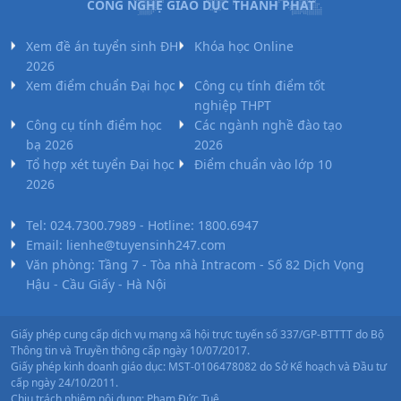
CÔNG NGHỆ GIÁO DỤC THÀNH PHÁT
Xem đề án tuyển sinh ĐH
Khóa học Online
2026
Xem điểm chuẩn Đại học
Công cụ tính điểm tốt
nghiệp THPT
Công cụ tính điểm học
Các ngành nghề đào tạo
bạ 2026
2026
Tổ hợp xét tuyển Đại học
Điểm chuẩn vào lớp 10
2026
Tel: 024.7300.7989 - Hotline: 1800.6947
Email: lienhe@tuyensinh247.com
Văn phòng: Tầng 7 - Tòa nhà Intracom - Số 82 Dịch Vọng
Hậu - Cầu Giấy - Hà Nội
Giấy phép cung cấp dịch vụ mạng xã hội trực tuyến số 337/GP-BTTTT do Bộ
Thông tin và Truyền thông cấp ngày 10/07/2017.
Giấy phép kinh doanh giáo dục: MST-0106478082 do Sở Kế hoạch và Đầu tư
cấp ngày 24/10/2011.
Chịu trách nhiệm nội dung: Phạm Đức Tuệ.