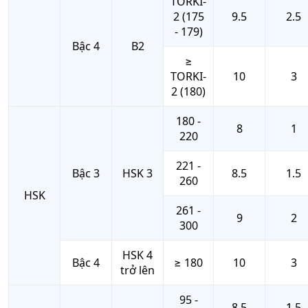
TORKI-
2 (175
9.5
2.5
- 179)
Bậc 4
B2
≥
TORKI-
10
3
2 (180)
180 -
8
1
220
221 -
Bậc 3
HSK 3
8.5
1.5
260
HSK
261 -
9
2
300
HSK 4
Bậc 4
≥ 180
10
3
trở lên
95 -
8.5
1.5