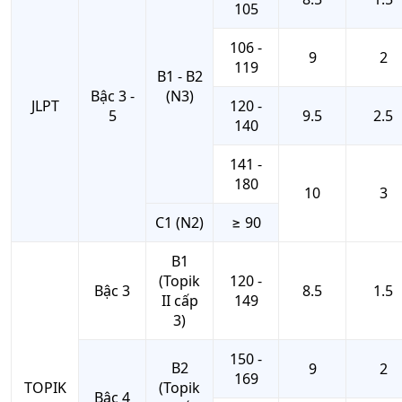
105
106 -
9
2
119
B1 - B2
Bậc 3 -
(N3)
JLPT
120 -
5
9.5
2.5
140
141 -
180
10
3
C1 (N2)
≥ 90
B1
(Topik
120 -
Bậc 3
8.5
1.5
II cấp
149
3)
150 -
B2
9
2
169
TOPIK
(Topik
Bậc 4