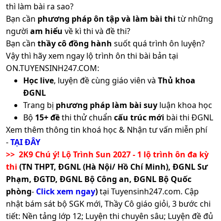
thì làm bài ra sao?
Bạn cần
phương pháp ôn tập và làm bài thi
từ những
người
am hiểu
về kì thi và đề thi?
Bạn cần
thầy cô đồng hành
suốt quá trình ôn luyện?
Vậy thì hãy xem ngay lộ trình ôn thi bài bản tại
ON.TUYENSINH247.COM:
Học live
, luyện đề cùng giáo viên và
Thủ khoa
ĐGNL
Trang bị
phương pháp làm bài suy
luận khoa học
Bộ
15+ đề
thi thử chuẩn
cấu trúc mới
bài thi ĐGNL
Xem thêm thông tin khoá học & Nhận tư vấn miễn phí
-
TẠI ĐÂY
>> 2K9 Chú ý! Lộ Trình Sun 2027 - 1 lộ trình ôn đa kỳ
thi
(TN THPT, ĐGNL (Hà Nội/ Hồ Chí Minh), ĐGNL Sư
Phạm, ĐGTD, ĐGNL Bộ Công an, ĐGNL Bộ Quốc
phòng
-
Click xem ngay
)
tại Tuyensinh247.com.
Cập
nhật bám sát bộ SGK mới, Thầy Cô giáo giỏi, 3 bước chi
tiết: Nền tảng lớp 12; Luyện thi chuyên sâu; Luyện đề đủ