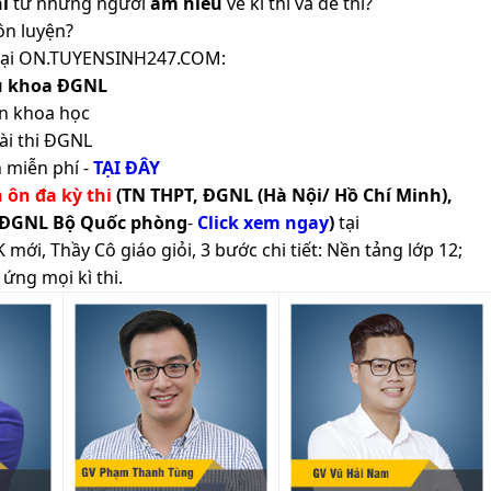
i
từ những người
am hiểu
về kì thi và đề thi?
ôn luyện?
ản tại ON.TUYENSINH247.COM:
ủ khoa ĐGNL
n khoa học
ài thi ĐGNL
 miễn phí -
TẠI ĐÂY
h ôn đa kỳ thi
(TN THPT, ĐGNL (Hà Nội/ Hồ Chí Minh),
 ĐGNL Bộ Quốc phòng
-
Click xem ngay
)
tại
ới, Thầy Cô giáo giỏi, 3 bước chi tiết: Nền tảng lớp 12;
ứng mọi kì thi.