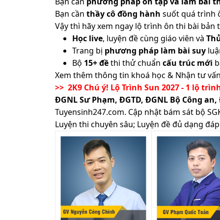
Bạn cần
phương pháp ôn tập và làm bài th
Bạn cần
thầy cô đồng hành
suốt quá trình 
Vậy thì hãy xem ngay lộ trình ôn thi bài b
Học live
, luyện đề cùng giáo viên và
Th
Trang bị
phương pháp làm bài suy
luậ
Bộ
15+ đề
thi thử chuẩn
cấu trúc mới
b
Xem thêm thông tin khoá học & Nhận tư vấn
>> 2K9 Chú ý! Lộ Trình Sun 2027 - 1 lộ trìn
ĐGNL Sư Phạm, ĐGTD, ĐGNL Bộ Công an,
Tuyensinh247.com.
Cập nhật bám sát bộ SGK m
Luyện thi chuyên sâu; Luyện đề đủ dạng đáp 