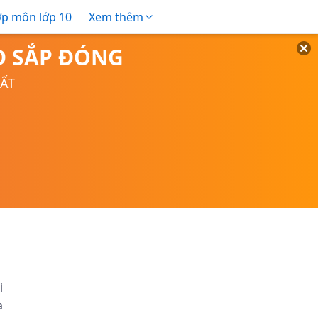
ợp môn lớp 10
Xem thêm
TD SẮP ĐÓNG
UẤT
i
à