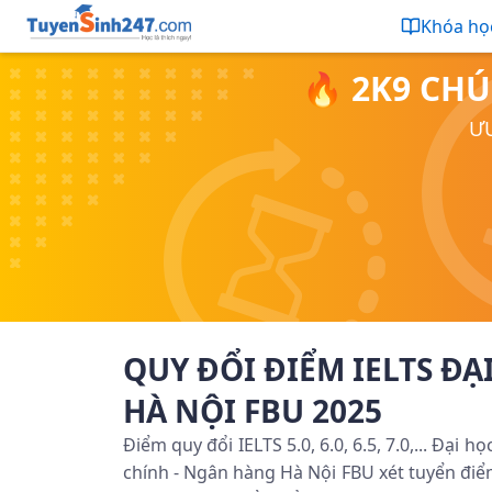
Khóa họ
🔥 2K9 CHÚ
ƯU
QUY ĐỔI ĐIỂM IELTS ĐẠ
HÀ NỘI FBU 2025
Điểm quy đổi IELTS 5.0, 6.0, 6.5, 7.0,... Đại 
chính - Ngân hàng Hà Nội FBU xét tuyển điể