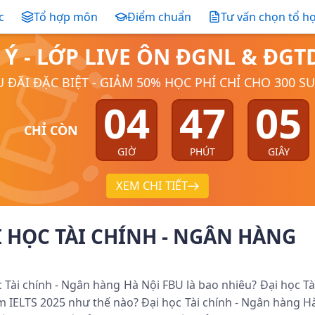
c
Tổ hợp môn
Điểm chuẩn
Tư vấn chọn tổ h
 Ý - LỚP LIVE ÔN ĐGNL & ĐG
 ĐÃI ĐẶC BIỆT - GIẢM 50% HỌC PHÍ CHỈ CHO 300 S
04
47
05
CHỈ CÒN
GIỜ
PHÚT
GIÂY
XEM CHI TIẾT
I HỌC TÀI CHÍNH - NGÂN HÀNG
học Tài chính - Ngân hàng Hà Nội FBU là bao nhiêu? Đại học Tà
m IELTS 2025 như thế nào? Đại học Tài chính - Ngân hàng H