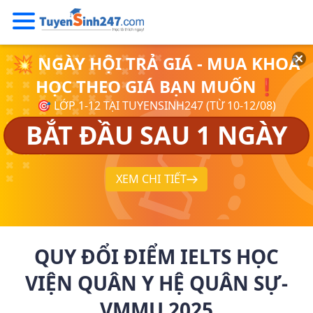
💥 NGÀY HỘI TRẢ GIÁ - MUA KHOÁ
HỌC THEO GIÁ BẠN MUỐN❗
🎯 LỚP 1-12 TẠI TUYENSINH247 (TỪ 10-12/08)
BẮT ĐẦU SAU 1 NGÀY
XEM CHI TIẾT
QUY ĐỔI ĐIỂM IELTS HỌC
VIỆN QUÂN Y HỆ QUÂN SỰ-
VMMU 2025