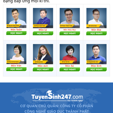
dạng đáp ứng mọi kì thi.
CƠ QUAN CHỦ QUẢN: CÔNG TY CỔ PHẦN
CÔNG NGHỆ GIÁO DỤC THÀNH PHÁT