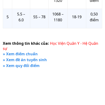
1320
điểm
5.5 –
1068 –
0,50
5
55 – 78
18-19
6.0
1180
điểm
Xem thông tin khác của:
Học Viện Quân Y - Hệ Quân
sự
» Xem điểm chuẩn
» Xem đề án tuyển sinh
» Xem quy đổi điểm