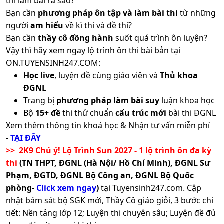
thì làm bài ra sao?
Bạn cần
phương pháp ôn tập và làm bài thi
từ những
người
am hiểu
về kì thi và đề thi?
Bạn cần
thầy cô đồng hành
suốt quá trình ôn luyện?
Vậy thì hãy xem ngay lộ trình ôn thi bài bản tại
ON.TUYENSINH247.COM:
Học live
, luyện đề cùng giáo viên và
Thủ khoa
ĐGNL
Trang bị
phương pháp làm bài suy
luận khoa học
Bộ
15+ đề
thi thử chuẩn
cấu trúc mới
bài thi ĐGNL
Xem thêm thông tin khoá học & Nhận tư vấn miễn phí
-
TẠI ĐÂY
>> 2K9 Chú ý! Lộ Trình Sun 2027 - 1 lộ trình ôn đa kỳ
thi
(TN THPT, ĐGNL (Hà Nội/ Hồ Chí Minh), ĐGNL Sư
Phạm, ĐGTD, ĐGNL Bộ Công an, ĐGNL Bộ Quốc
phòng
-
Click xem ngay
)
tại Tuyensinh247.com.
Cập
nhật bám sát bộ SGK mới, Thầy Cô giáo giỏi, 3 bước chi
tiết: Nền tảng lớp 12; Luyện thi chuyên sâu; Luyện đề đủ