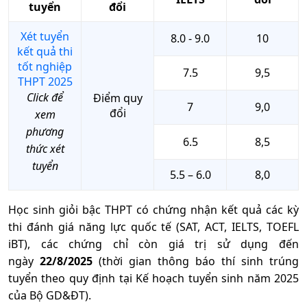
tuyển
đổi
Xét tuyển
8.0 - 9.0
10
kết quả thi
tốt nghiệp
7.5
9,5
THPT 2025
Click để
Điểm quy
7
9,0
đổi
xem
phương
6.5
8,5
thức xét
tuyển
5.5 – 6.0
8,0
Học sinh giỏi bậc THPT có chứng nhận kết quả các kỳ
thi đánh giá năng lực quốc tế (SAT, ACT, IELTS, TOEFL
iBT), các chứng chỉ còn giá trị sử dụng đến
ngày
22/8/2025
(thời gian thông báo thí sinh trúng
tuyển theo quy định tại Kế hoạch tuyển sinh năm 2025
của Bộ GD&ĐT).