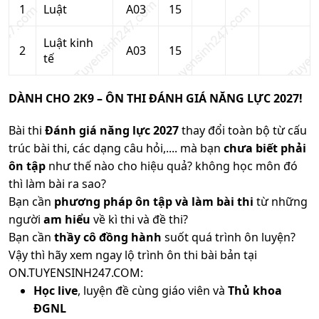
1
Luật
A03
15
Luật kinh
2
A03
15
tế
DÀNH CHO 2K9 – ÔN THI ĐÁNH GIÁ NĂNG LỰC 2027!
Bài thi
Đánh giá năng lực 2027
thay đổi toàn bộ từ cấu
trúc bài thi, các dạng câu hỏi,.... mà bạn
chưa biết phải
ôn tập
như thế nào cho hiệu quả? không học môn đó
thì làm bài ra sao?
Bạn cần
phương pháp ôn tập và làm bài thi
từ những
người
am hiểu
về kì thi và đề thi?
Bạn cần
thầy cô đồng hành
suốt quá trình ôn luyện?
Vậy thì hãy xem ngay lộ trình ôn thi bài bản tại
ON.TUYENSINH247.COM:
Học live
, luyện đề cùng giáo viên và
Thủ khoa
ĐGNL