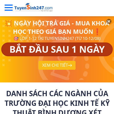
💥 NGÀY HỘI TRẢ GIÁ - MUA KHOÁ
HỌC THEO GIÁ BẠN MUỐN❗
🎯 LỚP 1-12 TẠI TUYENSINH247 (TỪ 10-12/08)
BẮT ĐẦU SAU 1 NGÀY
XEM CHI TIẾT
DANH SÁCH CÁC NGÀNH CỦA
TRƯỜNG ĐẠI HỌC KINH TẾ KỸ
THUẬT BÌNH DƯƠNG XÉT