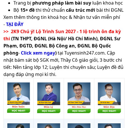
Trang bị
phương pháp làm bài suy
luận khoa học
Bộ
15+ đề
thi thử chuẩn
cấu trúc mới
bài thi ĐGNL
Xem thêm thông tin khoá học & Nhận tư vấn miễn phí
-
TẠI ĐÂY
>> 2K9 Chú ý! Lộ Trình Sun 2027 - 1 lộ trình ôn đa kỳ
thi
(TN THPT, ĐGNL (Hà Nội/ Hồ Chí Minh), ĐGNL Sư
Phạm, ĐGTD, ĐGNL Bộ Công an, ĐGNL Bộ Quốc
phòng
-
Click xem ngay
)
tại Tuyensinh247.com.
Cập
nhật bám sát bộ SGK mới, Thầy Cô giáo giỏi, 3 bước chi
tiết: Nền tảng lớp 12; Luyện thi chuyên sâu; Luyện đề đủ
dạng đáp ứng mọi kì thi.