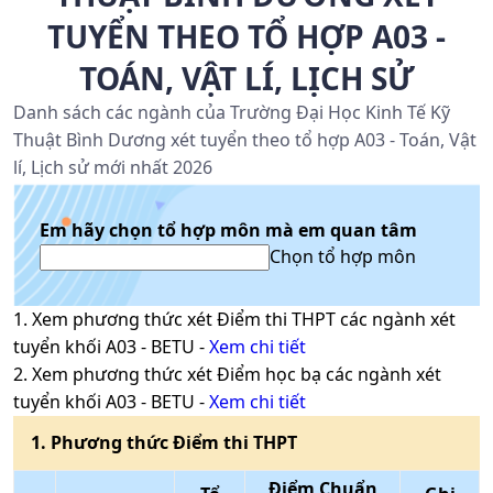
TUYỂN THEO TỔ HỢP A03 -
TOÁN, VẬT LÍ, LỊCH SỬ
Danh sách các ngành của Trường Đại Học Kinh Tế Kỹ
Thuật Bình Dương xét tuyển theo tổ hợp A03 - Toán, Vật
lí, Lịch sử mới nhất 2026
Em hãy chọn tổ hợp môn mà em quan tâm
Chọn tổ hợp môn
1
. Xem phương thức xét
Điểm thi THPT
các ngành xét
tuyển khối
A03
-
BETU
-
Xem chi tiết
2
. Xem phương thức xét
Điểm học bạ
các ngành xét
tuyển khối
A03
-
BETU
-
Xem chi tiết
1
. Phương thức
Điểm thi THPT
Điểm Chuẩn