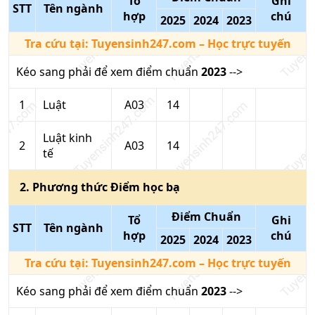
Tổ
Ghi
STT
Tên ngành
hợp
chú
2025
2024
2023
Tra cứu tại:
Tuyensinh247.com
– Học trực tuyến
Kéo sang phải để xem điểm chuẩn
2023
-->
1
Luật
A03
14
Luật kinh
2
A03
14
tế
2
. Phương thức
Điểm học bạ
Điểm Chuẩn
Tổ
Ghi
STT
Tên ngành
hợp
chú
2025
2024
2023
Tra cứu tại:
Tuyensinh247.com
– Học trực tuyến
Kéo sang phải để xem điểm chuẩn
2023
-->