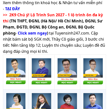
Xem thêm thông tin khoá học & Nhận tư vấn miễn phí
-
TẠI ĐÂY
>> 2K9 Chú ý! Lộ Trình Sun 2027 - 1 lộ trình ôn đa kỳ
thi
(TN THPT, ĐGNL (Hà Nội/ Hồ Chí Minh), ĐGNL Sư
Phạm, ĐGTD, ĐGNL Bộ Công an, ĐGNL Bộ Quốc
phòng
-
Click xem ngay
)
tại Tuyensinh247.com.
Cập
nhật bám sát bộ SGK mới, Thầy Cô giáo giỏi, 3 bước chi
tiết: Nền tảng lớp 12; Luyện thi chuyên sâu; Luyện đề đủ
dạng đáp ứng mọi kì thi.