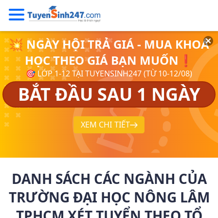
💥 NGÀY HỘI TRẢ GIÁ - MUA KHOÁ
HỌC THEO GIÁ BẠN MUỐN❗
🎯 LỚP 1-12 TẠI TUYENSINH247 (TỪ 10-12/08)
BẮT ĐẦU SAU 1 NGÀY
XEM CHI TIẾT
DANH SÁCH CÁC NGÀNH CỦA
TRƯỜNG ĐẠI HỌC NÔNG LÂM
TPHCM XÉT TUYỂN THEO TỔ