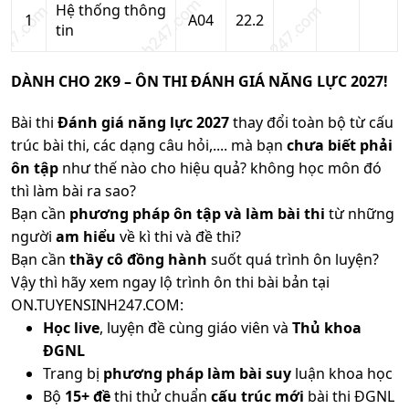
Hệ thống thông
1
A04
22.2
tin
DÀNH CHO 2K9 – ÔN THI ĐÁNH GIÁ NĂNG LỰC 2027!
Bài thi
Đánh giá năng lực 2027
thay đổi toàn bộ từ cấu
trúc bài thi, các dạng câu hỏi,.... mà bạn
chưa biết phải
ôn tập
như thế nào cho hiệu quả? không học môn đó
thì làm bài ra sao?
Bạn cần
phương pháp ôn tập và làm bài thi
từ những
người
am hiểu
về kì thi và đề thi?
Bạn cần
thầy cô đồng hành
suốt quá trình ôn luyện?
Vậy thì hãy xem ngay lộ trình ôn thi bài bản tại
ON.TUYENSINH247.COM:
Học live
, luyện đề cùng giáo viên và
Thủ khoa
ĐGNL
Trang bị
phương pháp làm bài suy
luận khoa học
Bộ
15+ đề
thi thử chuẩn
cấu trúc mới
bài thi ĐGNL