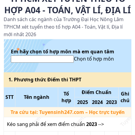
HỢP A04 - TOÁN, VẬT LÍ, ĐỊA LÍ
Danh sách các ngành của Trường Đại Học Nông Lâm
TPHCM xét tuyển theo tổ hợp A04 - Toán, Vật lí, Địa lí
mới nhất 2026
Em hãy chọn tổ hợp môn mà em quan tâm
Chọn tổ hợp môn
1
. Phương thức
Điểm thi THPT
Điểm Chuẩn
Tổ
Ghi
STT
Tên ngành
hợp
chú
2025
2024
2023
Tra cứu tại:
Tuyensinh247.com
– Học trực tuyến
Kéo sang phải để xem điểm chuẩn
2023
-->