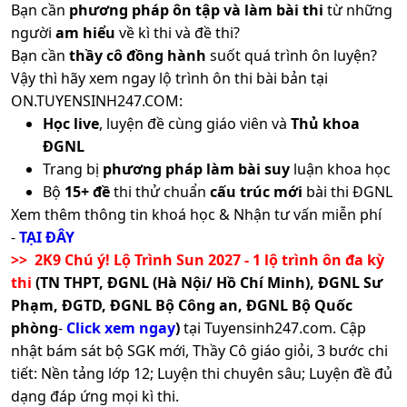
Bạn cần
phương pháp ôn tập và làm bài thi
từ những
người
am hiểu
về kì thi và đề thi?
Bạn cần
thầy cô đồng hành
suốt quá trình ôn luyện?
Vậy thì hãy xem ngay lộ trình ôn thi bài bản tại
ON.TUYENSINH247.COM:
Học live
, luyện đề cùng giáo viên và
Thủ khoa
ĐGNL
Trang bị
phương pháp làm bài suy
luận khoa học
Bộ
15+ đề
thi thử chuẩn
cấu trúc mới
bài thi ĐGNL
Xem thêm thông tin khoá học & Nhận tư vấn miễn phí
-
TẠI ĐÂY
>> 2K9 Chú ý! Lộ Trình Sun 2027 - 1 lộ trình ôn đa kỳ
thi
(TN THPT, ĐGNL (Hà Nội/ Hồ Chí Minh), ĐGNL Sư
Phạm, ĐGTD, ĐGNL Bộ Công an, ĐGNL Bộ Quốc
phòng
-
Click xem ngay
)
tại Tuyensinh247.com.
Cập
nhật bám sát bộ SGK mới, Thầy Cô giáo giỏi, 3 bước chi
tiết: Nền tảng lớp 12; Luyện thi chuyên sâu; Luyện đề đủ
dạng đáp ứng mọi kì thi.