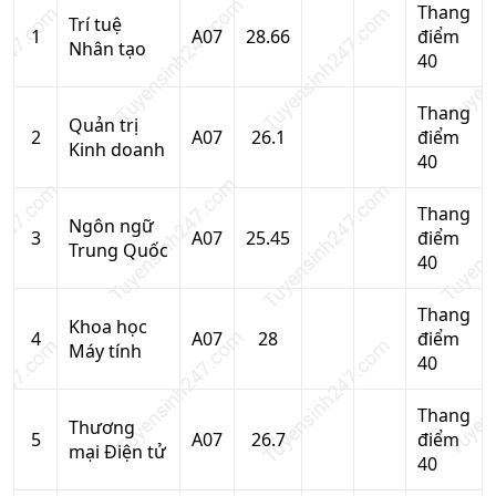
Thang
Trí tuệ
1
A07
28.66
điểm
Nhân tạo
40
Thang
Quản trị
2
A07
26.1
điểm
Kinh doanh
40
Thang
Ngôn ngữ
3
A07
25.45
điểm
Trung Quốc
40
Thang
Khoa học
4
A07
28
điểm
Máy tính
40
Thang
Thương
5
A07
26.7
điểm
mại Điện tử
40