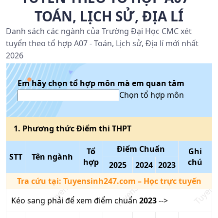
TOÁN, LỊCH SỬ, ĐỊA LÍ
Danh sách các ngành của Trường Đại Học CMC xét
tuyển theo tổ hợp A07 - Toán, Lịch sử, Địa lí mới nhất
2026
Em hãy chọn tổ hợp môn mà em quan tâm
Chọn tổ hợp môn
1
. Phương thức
Điểm thi THPT
Điểm Chuẩn
Tổ
Ghi
STT
Tên ngành
hợp
chú
2025
2024
2023
Tra cứu tại:
Tuyensinh247.com
– Học trực tuyến
Kéo sang phải để xem điểm chuẩn
2023
-->