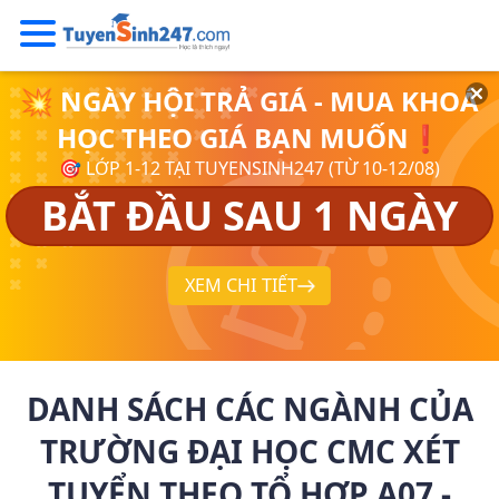
💥 NGÀY HỘI TRẢ GIÁ - MUA KHOÁ
HỌC THEO GIÁ BẠN MUỐN❗
🎯 LỚP 1-12 TẠI TUYENSINH247 (TỪ 10-12/08)
BẮT ĐẦU SAU 1 NGÀY
XEM CHI TIẾT
DANH SÁCH CÁC NGÀNH CỦA
TRƯỜNG ĐẠI HỌC CMC XÉT
TUYỂN THEO TỔ HỢP A07 -