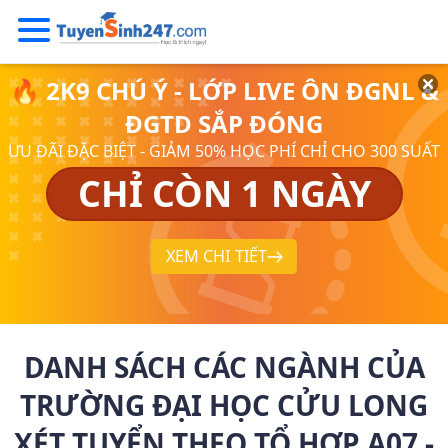
🔥 2K9 CHÚ Ý - LỚP LIVE ÔN ĐGNL &
ĐGTD SẮP ĐÓNG
ƯU ĐÃI ĐẶC BIỆT - GIẢM 50% HỌC PHÍ CHỈ CHO 300 SUẤT
CHỈ CÒN 1 NGÀY
XEM CHI TIẾT
DANH SÁCH CÁC NGÀNH CỦA
TRƯỜNG ĐẠI HỌC CỬU LONG
XÉT TUYỂN THEO TỔ HỢP A07 -