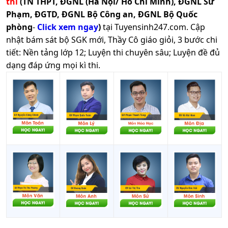
thi
(TN THPT, ĐGNL (Hà Nội/ Hồ Chí Minh), ĐGNL Sư
Phạm, ĐGTD, ĐGNL Bộ Công an, ĐGNL Bộ Quốc
phòng
-
Click xem ngay
)
tại Tuyensinh247.com.
Cập
nhật bám sát bộ SGK mới, Thầy Cô giáo giỏi, 3 bước chi
tiết: Nền tảng lớp 12; Luyện thi chuyên sâu; Luyện đề đủ
dạng đáp ứng mọi kì thi.