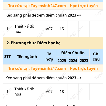
Tra cứu tại:
Tuyensinh247.com
– Học trực tuyến
Kéo sang phải để xem điểm chuẩn
2023
-->
Thiết kế đồ
1
A07
15
họa
2
. Phương thức
Điểm học bạ
Điểm Chuẩn
Tổ
Ghi
STT
Tên ngành
hợp
chú
2025
2024
2023
Tra cứu tại:
Tuyensinh247.com
– Học trực tuyến
Kéo sang phải để xem điểm chuẩn
2023
-->
Thiết kế đồ
1
A07
18
họa