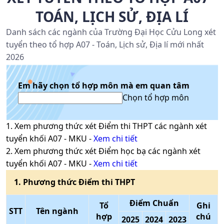
TOÁN, LỊCH SỬ, ĐỊA LÍ
Danh sách các ngành của Trường Đại Học Cửu Long xét
tuyển theo tổ hợp A07 - Toán, Lịch sử, Địa lí mới nhất
2026
Em hãy chọn tổ hợp môn mà em quan tâm
Chọn tổ hợp môn
1
. Xem phương thức xét
Điểm thi THPT
các ngành xét
tuyển khối
A07
-
MKU
-
Xem chi tiết
2
. Xem phương thức xét
Điểm học bạ
các ngành xét
tuyển khối
A07
-
MKU
-
Xem chi tiết
1
. Phương thức
Điểm thi THPT
Điểm Chuẩn
Tổ
Ghi
STT
Tên ngành
hợp
chú
2025
2024
2023