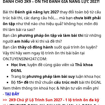
DÀNH CHO 2K9 – ÔN THI ĐÁNH GIÁ NĂNG LỰC 2027!
Bài thi
Đánh giá năng lực 2027
thay đổi toàn bộ từ cấu
trúc bài thi, các dạng câu hỏi,.... mà bạn
chưa biết phải
ôn tập
như thế nào cho hiệu quả? không học môn đó
thì làm bài ra sao?
Bạn cần
phương pháp ôn tập và làm bài thi
từ những
người
am hiểu
về kì thi và đề thi?
Bạn cần
thầy cô đồng hành
suốt quá trình ôn luyện?
Vậy thì hãy xem ngay lộ trình ôn thi bài bản tại
ON.TUYENSINH247.COM:
Học live
, luyện đề cùng giáo viên và
Thủ khoa
ĐGNL
Trang bị
phương pháp làm bài suy
luận khoa học
Bộ
15+ đề
thi thử chuẩn
cấu trúc mới
bài thi ĐGNL
Xem thêm thông tin khoá học & Nhận tư vấn miễn phí
-
TẠI ĐÂY
>> 2K9 Chú ý! Lộ Trình Sun 2027 - 1 lộ trình ôn đa kỳ