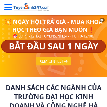
💥 NGÀY HỘI TRẢ GIÁ - MUA KHOÁ
HỌC THEO GIÁ BẠN MUỐN❗
🎯 LỚP 1-12 TẠI TUYENSINH247 (TỪ 10-12/08)
BẮT ĐẦU SAU 1 NGÀY
XEM CHI TIẾT
DANH SÁCH CÁC NGÀNH CỦA
TRƯỜNG ĐẠI HỌC KINH
DOANH VÀ CÔNG NGHỆ HÀ