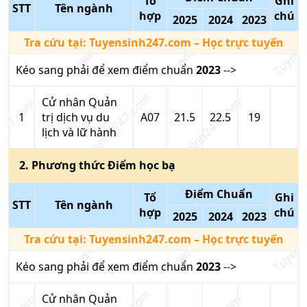
Tổ
Ghi
STT
Tên ngành
hợp
chú
2025
2024
2023
Tra cứu tại:
Tuyensinh247.com
– Học trực tuyến
Kéo sang phải để xem điểm chuẩn
2023
-->
Cử nhân Quản
1
trị dịch vụ du
A07
21.5
22.5
19
lịch và lữ hành
2
. Phương thức
Điểm học bạ
Điểm Chuẩn
Tổ
Ghi
STT
Tên ngành
hợp
chú
2025
2024
2023
Tra cứu tại:
Tuyensinh247.com
– Học trực tuyến
Kéo sang phải để xem điểm chuẩn
2023
-->
Cử nhân Quản