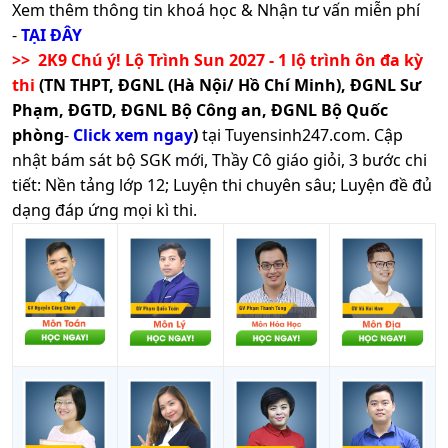
Xem thêm thông tin khoá học & Nhận tư vấn miễn phí
-
TẠI ĐÂY
>> 2K9 Chú ý! Lộ Trình Sun 2027 - 1 lộ trình ôn đa kỳ
thi
(TN THPT, ĐGNL (Hà Nội/ Hồ Chí Minh), ĐGNL Sư
Phạm, ĐGTD, ĐGNL Bộ Công an, ĐGNL Bộ Quốc
phòng
-
Click xem ngay
)
tại Tuyensinh247.com.
Cập
nhật bám sát bộ SGK mới, Thầy Cô giáo giỏi, 3 bước chi
tiết: Nền tảng lớp 12; Luyện thi chuyên sâu; Luyện đề đủ
dạng đáp ứng mọi kì thi.