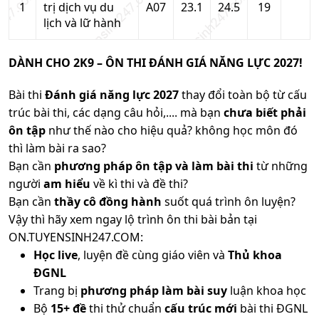
1
trị dịch vụ du
A07
23.1
24.5
19
lịch và lữ hành
DÀNH CHO 2K9 – ÔN THI ĐÁNH GIÁ NĂNG LỰC 2027!
Bài thi
Đánh giá năng lực 2027
thay đổi toàn bộ từ cấu
trúc bài thi, các dạng câu hỏi,.... mà bạn
chưa biết phải
ôn tập
như thế nào cho hiệu quả? không học môn đó
thì làm bài ra sao?
Bạn cần
phương pháp ôn tập và làm bài thi
từ những
người
am hiểu
về kì thi và đề thi?
Bạn cần
thầy cô đồng hành
suốt quá trình ôn luyện?
Vậy thì hãy xem ngay lộ trình ôn thi bài bản tại
ON.TUYENSINH247.COM:
Học live
, luyện đề cùng giáo viên và
Thủ khoa
ĐGNL
Trang bị
phương pháp làm bài suy
luận khoa học
Bộ
15+ đề
thi thử chuẩn
cấu trúc mới
bài thi ĐGNL