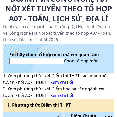
NỘI XÉT TUYỂN THEO TỔ HỢP
A07 - TOÁN, LỊCH SỬ, ĐỊA LÍ
Danh sách các ngành của Trường Đại Học Kinh Doanh
và Công Nghệ Hà Nội xét tuyển theo tổ hợp A07 - Toán,
Lịch sử, Địa lí mới nhất 2026
Em hãy chọn tổ hợp môn mà em quan tâm
Chọn tổ hợp môn
1
. Xem phương thức xét
Điểm thi THPT
các ngành xét
tuyển khối
A07
-
HUBT
-
Xem chi tiết
2
. Xem phương thức xét
Điểm học bạ
các ngành xét
tuyển khối
A07
-
HUBT
-
Xem chi tiết
1
. Phương thức
Điểm thi THPT
Điểm Chuẩn