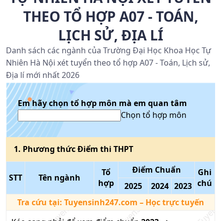
THEO TỔ HỢP A07 - TOÁN,
LỊCH SỬ, ĐỊA LÍ
Danh sách các ngành của Trường Đại Học Khoa Học Tự
Nhiên Hà Nội xét tuyển theo tổ hợp A07 - Toán, Lịch sử,
Địa lí mới nhất 2026
Em hãy chọn tổ hợp môn mà em quan tâm
Chọn tổ hợp môn
1
. Phương thức
Điểm thi THPT
Điểm Chuẩn
Tổ
Ghi
STT
Tên ngành
hợp
chú
2025
2024
2023
Tra cứu tại:
Tuyensinh247.com
– Học trực tuyến