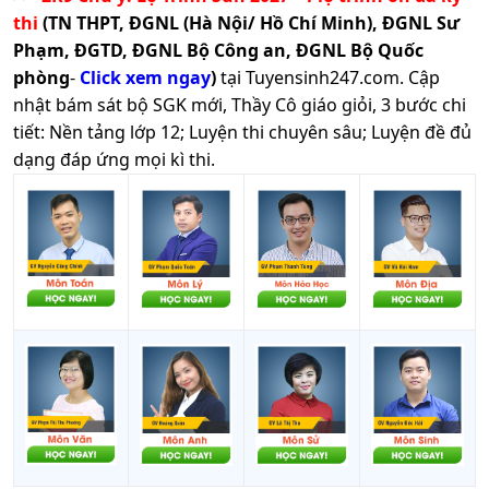
thi
(TN THPT, ĐGNL (Hà Nội/ Hồ Chí Minh), ĐGNL Sư
Phạm, ĐGTD, ĐGNL Bộ Công an, ĐGNL Bộ Quốc
phòng
-
Click xem ngay
)
tại Tuyensinh247.com.
Cập
nhật bám sát bộ SGK mới, Thầy Cô giáo giỏi, 3 bước chi
tiết: Nền tảng lớp 12; Luyện thi chuyên sâu; Luyện đề đủ
dạng đáp ứng mọi kì thi.