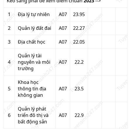
Kéo sang phải để xem điểm chuẩn
2023
-->
1
Địa lý tự nhiên
A07
23.95
2
Quản lý đất đai
A07
22.27
3
Địa chất học
A07
22.05
Quản lý tài
4
nguyên và môi
A07
22.2
trường
Khoa học
5
thông tin địa
A07
23.5
không gian
Quản lý phát
6
triển đô thị và
A07
22.9
bất động sản