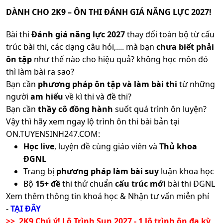
DÀNH CHO 2K9 – ÔN THI ĐÁNH GIÁ NĂNG LỰC 2027!
Bài thi
Đánh giá năng lực 2027
thay đổi toàn bộ từ cấu
trúc bài thi, các dạng câu hỏi,.... mà bạn
chưa biết phải
ôn tập
như thế nào cho hiệu quả? không học môn đó
thì làm bài ra sao?
Bạn cần
phương pháp ôn tập và làm bài thi
từ những
người
am hiểu
về kì thi và đề thi?
Bạn cần
thầy cô đồng hành
suốt quá trình ôn luyện?
Vậy thì hãy xem ngay lộ trình ôn thi bài bản tại
ON.TUYENSINH247.COM:
Học live
, luyện đề cùng giáo viên và
Thủ khoa
ĐGNL
Trang bị
phương pháp làm bài suy
luận khoa học
Bộ
15+ đề
thi thử chuẩn
cấu trúc mới
bài thi ĐGNL
Xem thêm thông tin khoá học & Nhận tư vấn miễn phí
-
TẠI ĐÂY
>> 2K9 Chú ý! Lộ Trình Sun 2027 - 1 lộ trình ôn đa kỳ