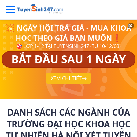
💥 NGÀY HỘI TRẢ GIÁ - MUA KHOÁ
HỌC THEO GIÁ BẠN MUỐN❗
🎯 LỚP 1-12 TẠI TUYENSINH247 (TỪ 10-12/08)
BẮT ĐẦU SAU 1 NGÀY
XEM CHI TIẾT
DANH SÁCH CÁC NGÀNH CỦA
TRƯỜNG ĐẠI HỌC KHOA HỌC
TỰ NHIÊN HÀ NỘI XÉT TUYỂN