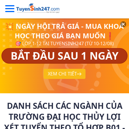
💥 NGÀY HỘI TRẢ GIÁ - MUA KHOÁ
HỌC THEO GIÁ BẠN MUỐN❗
🎯 LỚP 1-12 TẠI TUYENSINH247 (TỪ 10-12/08)
BẮT ĐẦU SAU 1 NGÀY
XEM CHI TIẾT
DANH SÁCH CÁC NGÀNH CỦA
TRƯỜNG ĐẠI HỌC THỦY LỢI
XÉT TUYỂN THEO TỔ HỢP B01 -