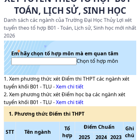
TOÁN, LỊCH SỬ, SINH HỌC
Danh sách các ngành của Trường Đại Học Thủy Lợi xét
tuyển theo tổ hợp B01 - Toán, Lịch sử, Sinh học mới nhất
2026
Em hãy chọn tổ hợp môn mà em quan tâm
Chọn tổ hợp môn
1
. Xem phương thức xét
Điểm thi THPT
các ngành xét
tuyển khối
B01
-
TLU
-
Xem chi tiết
2
. Xem phương thức xét
Điểm học bạ
các ngành xét
tuyển khối
B01
-
TLU
-
Xem chi tiết
1
. Phương thức
Điểm thi THPT
Điểm Chuẩn
Tổ
Ghi
STT
Tên ngành
hợp
chú
2025
2024
2023