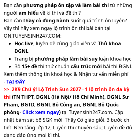
Bạn cần
phương pháp ôn tập và làm bài thi
từ những
người
am hiểu
về kì thi và đề thi?
Bạn cần
thầy cô đồng hành
suốt quá trình ôn luyện?
Vậy thì hãy xem ngay lộ trình ôn thi bài bản tại
ON.TUYENSINH247.COM:
Học live
, luyện đề cùng giáo viên và
Thủ khoa
ĐGNL
Trang bị
phương pháp làm bài suy
luận khoa học
Bộ
15+ đề
thi thử chuẩn
cấu trúc mới
bài thi ĐGNL
Xem thêm thông tin khoá học & Nhận tư vấn miễn phí
-
TẠI ĐÂY
>> 2K9 Chú ý! Lộ Trình Sun 2027 - 1 lộ trình ôn đa kỳ
thi
(TN THPT, ĐGNL (Hà Nội/ Hồ Chí Minh), ĐGNL Sư
Phạm, ĐGTD, ĐGNL Bộ Công an, ĐGNL Bộ Quốc
phòng
-
Click xem ngay
)
tại Tuyensinh247.com.
Cập
nhật bám sát bộ SGK mới, Thầy Cô giáo giỏi, 3 bước chi
tiết: Nền tảng lớp 12; Luyện thi chuyên sâu; Luyện đề đủ
dạng đáp ứng mọi kì thi.