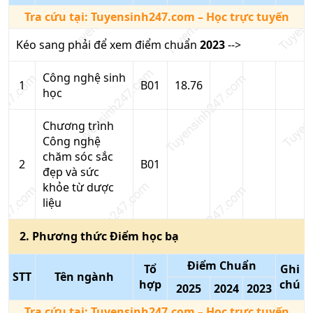
Tra cứu tại:
Tuyensinh247.com
– Học trực tuyến
Kéo sang phải để xem điểm chuẩn
2023
-->
Công nghệ sinh
1
B01
18.76
học
Chương trình
Công nghệ
chăm sóc sắc
2
B01
đẹp và sức
khỏe từ dược
liệu
2
. Phương thức
Điểm học bạ
Điểm Chuẩn
Tổ
Ghi
STT
Tên ngành
hợp
chú
2025
2024
2023
Tra cứu tại:
Tuyensinh247.com
– Học trực tuyến