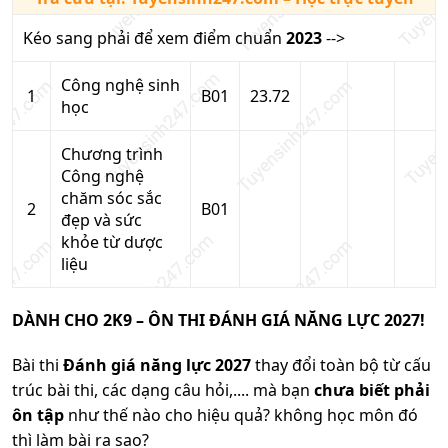
Kéo sang phải để xem điểm chuẩn
2023
-->
Công nghệ sinh
1
B01
23.72
học
Chương trình
Công nghệ
chăm sóc sắc
2
B01
đẹp và sức
khỏe từ dược
liệu
DÀNH CHO 2K9 – ÔN THI ĐÁNH GIÁ NĂNG LỰC 2027!
Bài thi
Đánh giá năng lực 2027
thay đổi toàn bộ từ cấu
trúc bài thi, các dạng câu hỏi,.... mà bạn
chưa biết phải
ôn tập
như thế nào cho hiệu quả? không học môn đó
thì làm bài ra sao?