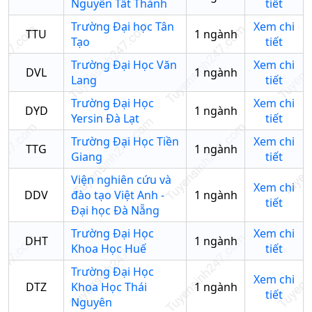
Nguyễn Tất Thành
tiết
Trường Đại học Tân
Xem chi
TTU
1
ngành
Tạo
tiết
Trường Đại Học Văn
Xem chi
DVL
1
ngành
Lang
tiết
Trường Đại Học
Xem chi
DYD
1
ngành
Yersin Đà Lạt
tiết
Trường Đại Học Tiền
Xem chi
TTG
1
ngành
Giang
tiết
Viện nghiên cứu và
Xem chi
DDV
đào tạo Việt Anh -
1
ngành
tiết
Đại học Đà Nẵng
Trường Đại Học
Xem chi
DHT
1
ngành
Khoa Học Huế
tiết
Trường Đại Học
Xem chi
DTZ
Khoa Học Thái
1
ngành
tiết
Nguyên