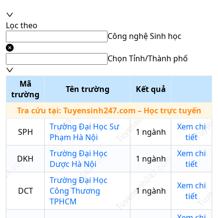
Lọc theo
Công nghệ Sinh học
Chọn Tỉnh/Thành phố
Mã
Tên trường
Kết quả
trường
Tra cứu tại:
Tuyensinh247.com
– Học trực tuyến
Trường Đại Học Sư
Xem chi
SPH
1
ngành
Phạm Hà Nội
tiết
Trường Đại Học
Xem chi
DKH
1
ngành
Dược Hà Nội
tiết
Trường Đại Học
Xem chi
DCT
Công Thương
1
ngành
tiết
TPHCM
Xem chi