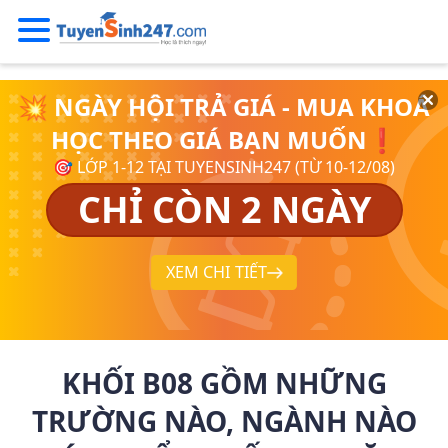
💥 NGÀY HỘI TRẢ GIÁ - MUA KHOÁ
HỌC THEO GIÁ BẠN MUỐN❗
🎯 LỚP 1-12 TẠI TUYENSINH247 (TỪ 10-12/08)
CHỈ CÒN 2 NGÀY
XEM CHI TIẾT
KHỐI B08 GỒM NHỮNG
TRƯỜNG NÀO, NGÀNH NÀO