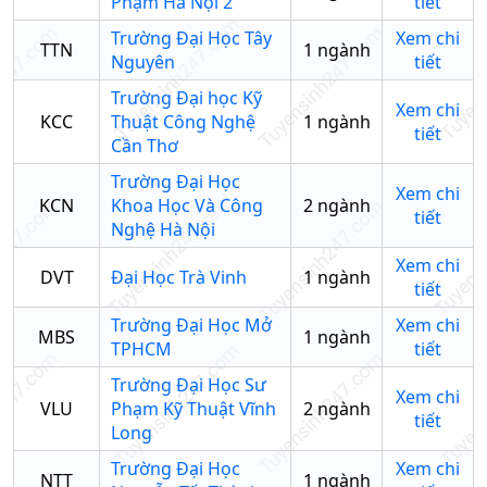
Phạm Hà Nội 2
tiết
Trường Đại Học Tây
Xem chi
TTN
1
ngành
Nguyên
tiết
Trường Đại học Kỹ
Xem chi
KCC
Thuật Công Nghệ
1
ngành
tiết
Cần Thơ
Trường Đại Học
Xem chi
KCN
Khoa Học Và Công
2
ngành
tiết
Nghệ Hà Nội
Xem chi
DVT
Đại Học Trà Vinh
1
ngành
tiết
Trường Đại Học Mở
Xem chi
MBS
1
ngành
TPHCM
tiết
Trường Đại Học Sư
Xem chi
VLU
Phạm Kỹ Thuật Vĩnh
2
ngành
tiết
Long
Trường Đại Học
Xem chi
NTT
1
ngành