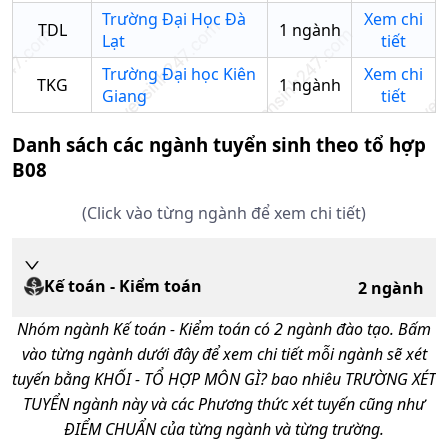
Trường Đại Học Đà
Xem chi
TDL
1
ngành
Lạt
tiết
Trường Đại học Kiên
Xem chi
TKG
1
ngành
Giang
tiết
Danh sách các ngành tuyển sinh theo tổ hợp
B08
(Click vào từng ngành để xem chi tiết)
Kế toán - Kiểm toán
2
ngành
Nhóm ngành
Kế toán - Kiểm toán
có
2
ngành đào tạo. Bấm
vào từng ngành dưới đây để xem chi tiết mỗi ngành sẽ xét
tuyến bằng KHỐI - TỔ HỢP MÔN GÌ? bao nhiêu TRƯỜNG XÉT
TUYỂN ngành này và các Phương thức xét tuyến cũng như
ĐIỂM CHUẨN của từng ngành và từng trường.