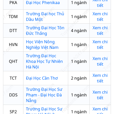
PKA
Đại Học Phenikaa
1
ngành
tiết
Trường Đại học Thủ
Xem chi
TDM
1
ngành
Dầu Một
tiết
Trường Đại Học Tôn
Xem chi
DTT
4
ngành
Đức Thắng
tiết
Học Viện Nông
Xem chi
HVN
1
ngành
Nghiệp Việt Nam
tiết
Trường Đại Học
Xem chi
QHT
Khoa Học Tự Nhiên
1
ngành
tiết
Hà Nội
Xem chi
TCT
Đại Học Cần Thơ
2
ngành
tiết
Trường Đại Học Sư
Xem chi
DDS
Phạm - Đại Học Đà
1
ngành
tiết
Nẵng
Trường Đại Học Sư
Xem chi
SP2
1
ngành