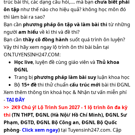
trúc bài thi, các dạng câu hỏi,.... mà bạn
chưa biết phải
ôn tập
như thế nào cho hiệu quả? không học môn đó
thì làm bài ra sao?
Bạn cần
phương pháp ôn tập và làm bài thi
từ những
người
am hiểu
về kì thi và đề thi?
Bạn cần
thầy cô đồng hành
suốt quá trình ôn luyện?
Vậy thì hãy xem ngay lộ trình ôn thi bài bản tại
ON.TUYENSINH247.COM:
Học live
, luyện đề cùng giáo viên và
Thủ khoa
ĐGNL
Trang bị
phương pháp làm bài suy
luận khoa học
Bộ
15+ đề
thi thử chuẩn
cấu trúc mới
bài thi ĐGNL
Xem thêm thông tin khoá học & Nhận tư vấn miễn phí
-
TẠI ĐÂY
>> 2K9 Chú ý! Lộ Trình Sun 2027 - 1 lộ trình ôn đa kỳ
thi
(TN THPT, ĐGNL (Hà Nội/ Hồ Chí Minh), ĐGNL Sư
Phạm, ĐGTD, ĐGNL Bộ Công an, ĐGNL Bộ Quốc
phòng
-
Click xem ngay
)
tại Tuyensinh247.com.
Cập