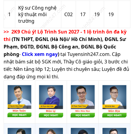
Kỹ sư Công nghệ
1
kỹ thuật môi
C02
17
19
19
trường
>> 2K9 Chú ý! Lộ Trình Sun 2027 - 1 lộ trình ôn đa kỳ
thi
(TN THPT, ĐGNL (Hà Nội/ Hồ Chí Minh), ĐGNL Sư
Phạm, ĐGTD, ĐGNL Bộ Công an, ĐGNL Bộ Quốc
phòng
-
Click xem ngay
)
tại Tuyensinh247.com.
Cập
nhật bám sát bộ SGK mới, Thầy Cô giáo giỏi, 3 bước chi
tiết: Nền tảng lớp 12; Luyện thi chuyên sâu; Luyện đề đủ
dạng đáp ứng mọi kì thi.