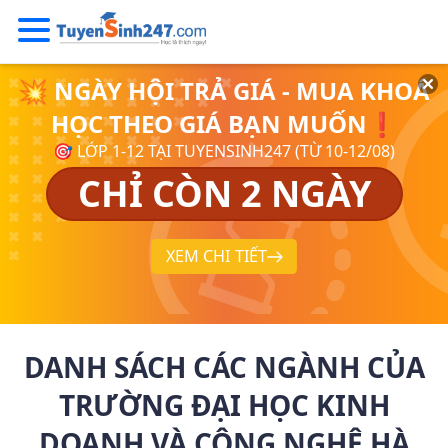
💥 NGÀY HỘI TRẢ GIÁ - MUA KHOÁ
HỌC THEO GIÁ BẠN MUỐN❗
🎯 LỚP 1-12 TẠI TUYENSINH247 (TỪ 10-12/08)
CHỈ CÒN 2 NGÀY
XEM CHI TIẾT
DANH SÁCH CÁC NGÀNH CỦA
TRƯỜNG ĐẠI HỌC KINH
DOANH VÀ CÔNG NGHỆ HÀ