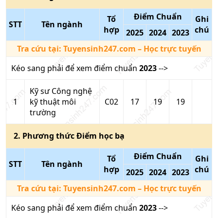
Điểm Chuẩn
Tổ
Ghi
STT
Tên ngành
hợp
chú
2025
2024
2023
Tra cứu tại:
Tuyensinh247.com
– Học trực tuyến
Kéo sang phải để xem điểm chuẩn
2023
-->
Kỹ sư Công nghệ
1
kỹ thuật môi
C02
17
19
19
trường
2
. Phương thức
Điểm học bạ
Điểm Chuẩn
Tổ
Ghi
STT
Tên ngành
hợp
chú
2025
2024
2023
Tra cứu tại:
Tuyensinh247.com
– Học trực tuyến
Kéo sang phải để xem điểm chuẩn
2023
-->