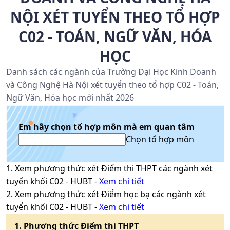
NỘI XÉT TUYỂN THEO TỔ HỢP
C02 - TOÁN, NGỮ VĂN, HÓA
HỌC
Danh sách các ngành của Trường Đại Học Kinh Doanh
và Công Nghệ Hà Nội xét tuyển theo tổ hợp C02 - Toán,
Ngữ Văn, Hóa học mới nhất 2026
Em hãy chọn tổ hợp môn mà em quan tâm
Chọn tổ hợp môn
1
. Xem phương thức xét
Điểm thi THPT
các ngành xét
tuyển khối
C02
-
HUBT
-
Xem chi tiết
2
. Xem phương thức xét
Điểm học bạ
các ngành xét
tuyển khối
C02
-
HUBT
-
Xem chi tiết
1
. Phương thức
Điểm thi THPT