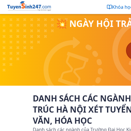
Khóa họ
💥 NGÀY HỘI TR
DANH SÁCH CÁC NGÀNH
TRÚC HÀ NỘI XÉT TUYỂN
VĂN, HÓA HỌC
Danh sách các ngành của Trường Đại Học Kiế