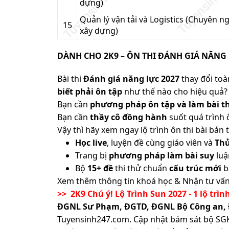
dựng)
Quản lý vận tải và Logistics (Chuyên 
15
xây dựng)
DÀNH CHO 2K9 – ÔN THI ĐÁNH GIÁ NĂNG 
Bài thi
Đánh giá năng lực 2027
thay đổi toàn
biết phải ôn tập
như thế nào cho hiệu quả? 
Bạn cần
phương pháp ôn tập và làm bài th
Bạn cần
thầy cô đồng hành
suốt quá trình 
Vậy thì hãy xem ngay lộ trình ôn thi bài b
Học live
, luyện đề cùng giáo viên và
Th
Trang bị
phương pháp làm bài suy
luậ
Bộ
15+ đề
thi thử chuẩn
cấu trúc mới
b
Xem thêm thông tin khoá học & Nhận tư vấn
>> 2K9 Chú ý! Lộ Trình Sun 2027 - 1 lộ trìn
ĐGNL Sư Phạm, ĐGTD, ĐGNL Bộ Công an,
Tuyensinh247.com.
Cập nhật bám sát bộ SGK m