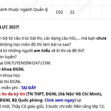
ngành thuộc ngành Quản lý
C02
22
LỰC 2027!
 bộ từ cấu trúc bài thi, các dạng câu hỏi,.... mà bạn
chưa
không học môn đó thì làm bài ra sao?
i
từ những người
am hiểu
về kì thi và đề thi?
ôn luyện?
ản tại ON.TUYENSINH247.COM:
ủ khoa ĐGNL
n khoa học
ài thi ĐGNL
 miễn phí -
TẠI ĐÂY
h ôn đa kỳ thi
(TN THPT, ĐGNL (Hà Nội/ Hồ Chí Minh),
 ĐGNL Bộ Quốc phòng
-
Click xem ngay
)
tại
ới, Thầy Cô giáo giỏi, 3 bước chi tiết: Nền tảng lớp 12;