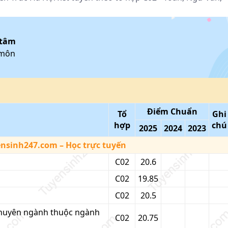
 tâm
 môn
Điểm Chuẩn
Tổ
Ghi
h
hợp
chú
2025
2024
2023
ensinh247.com
– Học trực tuyến
C02
20.6
C02
19.85
C02
20.5
Chuyên ngành thuộc ngành
C02
20.75