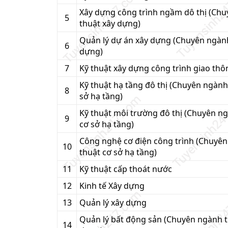
Xây dựng công trình ngầm dô thị (Ch
5
thuật xây dựng)
Quản lý dự án xây dựng (Chuyên ngàn
6
dựng)
7
Kỹ thuật xây dựng công trình giao thô
Kỹ thuật hạ tầng đô thị (Chuyên ngàn
8
sở hạ tầng)
Kỹ thuật môi trường đô thị (Chuyên n
9
cơ sở hạ tầng)
Công nghệ cơ điện công trình (Chuyê
10
thuật cơ sở hạ tầng)
11
Kỹ thuật cấp thoát nước
12
Kinh tế Xây dựng
13
Quản lý xây dựng
Quản lý bất động sản (Chuyên ngành 
14