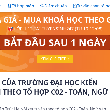
c
Tổ hợp môn
Điểm chuẩn
Tư vấn chọn tổ h
Ả GIÁ - MUA KHOÁ HỌC THE
🎯 LỚP 1-12 TẠI TUYENSINH247 (TỪ 10-12/08)
BẮT ĐẦU SAU 1 NGÀY
XEM CHI TIẾT
 CỦA TRƯỜNG ĐẠI HỌC KIẾN
 THEO TỔ HỢP C02 - TOÁN, NGỮ
n Trúc Hà Nội xét tuyển theo tổ hợp C02 - Toán, Ngữ Văn,