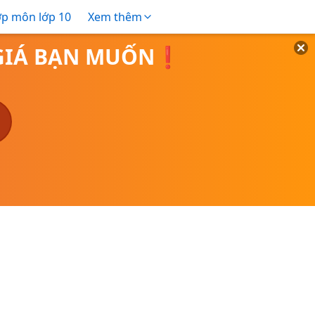
ợp môn lớp 10
Xem thêm
O GIÁ BẠN MUỐN❗