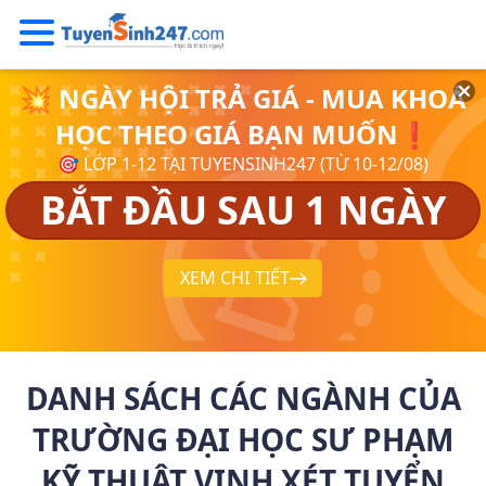
💥 NGÀY HỘI TRẢ GIÁ - MUA KHOÁ
HỌC THEO GIÁ BẠN MUỐN❗
🎯 LỚP 1-12 TẠI TUYENSINH247 (TỪ 10-12/08)
BẮT ĐẦU SAU 1 NGÀY
XEM CHI TIẾT
DANH SÁCH CÁC NGÀNH CỦA
TRƯỜNG ĐẠI HỌC SƯ PHẠM
KỸ THUẬT VINH XÉT TUYỂN