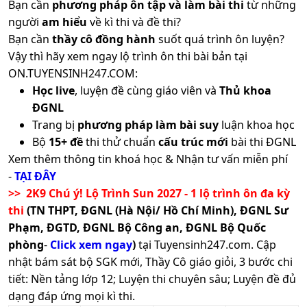
Bạn cần
phương pháp ôn tập và làm bài thi
từ những
người
am hiểu
về kì thi và đề thi?
Bạn cần
thầy cô đồng hành
suốt quá trình ôn luyện?
Vậy thì hãy xem ngay lộ trình ôn thi bài bản tại
ON.TUYENSINH247.COM:
Học live
, luyện đề cùng giáo viên và
Thủ khoa
ĐGNL
Trang bị
phương pháp làm bài suy
luận khoa học
Bộ
15+ đề
thi thử chuẩn
cấu trúc mới
bài thi ĐGNL
Xem thêm thông tin khoá học & Nhận tư vấn miễn phí
-
TẠI ĐÂY
>> 2K9 Chú ý! Lộ Trình Sun 2027 - 1 lộ trình ôn đa kỳ
thi
(TN THPT, ĐGNL (Hà Nội/ Hồ Chí Minh), ĐGNL Sư
Phạm, ĐGTD, ĐGNL Bộ Công an, ĐGNL Bộ Quốc
phòng
-
Click xem ngay
)
tại Tuyensinh247.com.
Cập
nhật bám sát bộ SGK mới, Thầy Cô giáo giỏi, 3 bước chi
tiết: Nền tảng lớp 12; Luyện thi chuyên sâu; Luyện đề đủ
dạng đáp ứng mọi kì thi.