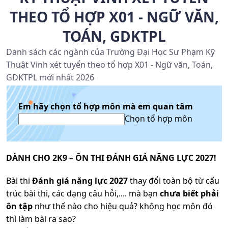
THEO TỔ HỢP X01 - NGỮ VĂN,
TOÁN, GDKTPL
Danh sách các ngành của Trường Đại Học Sư Phạm Kỹ
Thuật Vinh xét tuyển theo tổ hợp X01 - Ngữ văn, Toán,
GDKTPL mới nhất 2026
Em hãy chọn tổ hợp môn mà em quan tâm
Chọn tổ hợp môn
DÀNH CHO 2K9 – ÔN THI ĐÁNH GIÁ NĂNG LỰC 2027!
Bài thi
Đánh giá năng lực 2027
thay đổi toàn bộ từ cấu
trúc bài thi, các dạng câu hỏi,.... mà bạn
chưa biết phải
ôn tập
như thế nào cho hiệu quả? không học môn đó
thì làm bài ra sao?